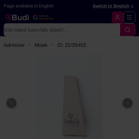
Hoppa till innehåll
Textbaserad (markdown) version av denna sida
×
Page available in English
Switch to English
Google Rating
4.5
Logga in
Sök
Sök
Auktioner
Musik
ID: 22/39403
Föregående
Näst