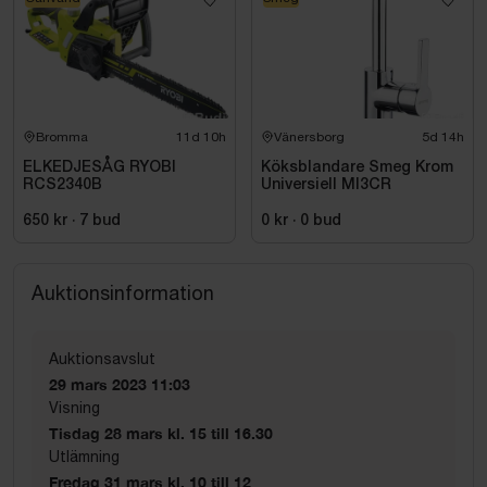
Bromma
11d 10h
Vänersborg
5d 14h
ELKEDJESÅG RYOBI
Köksblandare Smeg Krom
RCS2340B
Universiell MI3CR
650 kr
·
7
bud
0 kr
·
0
bud
Auktionsinformation
Auktionsavslut
29 mars 2023 11:03
Visning
Tisdag 28 mars kl. 15 till 16.30
Utlämning
Fredag 31 mars kl. 10 till 12