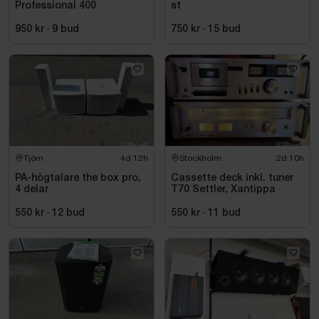
Professional 400
st
950 kr
·
9
bud
750 kr
·
15
bud
Tjörn
4d 12h
Stockholm
2d 10h
PA-högtalare the box pro,
Cassette deck inkl. tuner
4 delar
T70 Settler, Xantippa
550 kr
·
12
bud
550 kr
·
11
bud