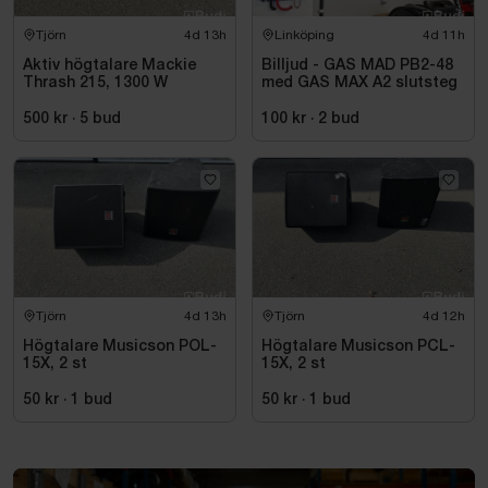
Tjörn
4d 13h
Linköping
4d 11h
Aktiv högtalare Mackie
Billjud - GAS MAD PB2-48
Thrash 215, 1300 W
med GAS MAX A2 slutsteg
500 kr
·
5
bud
100 kr
·
2
bud
Tjörn
4d 13h
Tjörn
4d 12h
Högtalare Musicson POL-
Högtalare Musicson PCL-
15X, 2 st
15X, 2 st
50 kr
·
1
bud
50 kr
·
1
bud