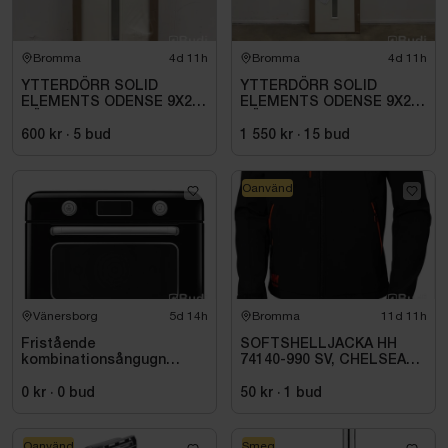
Bromma
4d 11h
Bromma
4d 11h
YTTERDÖRR SOLID
YTTERDÖRR SOLID
ELEMENTS ODENSE 9X21
ELEMENTS ODENSE 9X20
HÖGER VIT
HÖGER VIT
600 kr
·
5
bud
1 550 kr
·
15
bud
Oanvänd
Vänersborg
5d 14h
Bromma
11d 11h
Fristående
SOFTSHELLJACKA HH
kombinationsångugn
74140-990 SV, CHELSEA
COF01BLEU Svart
EVO. STL S
Högblank 50's Style
0 kr
·
0
bud
50 kr
·
1
bud
Oanvänd
Smeg