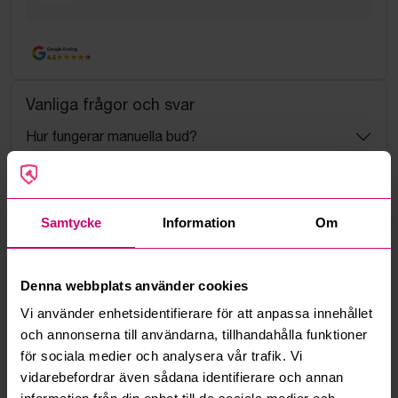
Google Rating
4.5
Vanliga frågor och svar
Hur fungerar manuella bud?
Vad innebär serviceavgift?
Samtycke
Information
Om
Vad är ett reservationspris?
Hur fungerar maxbud?
Denna webbplats använder cookies
Vi använder enhetsidentifierare för att anpassa innehållet
Hur fungerar budmotorn?
och annonserna till användarna, tillhandahålla funktioner
för sociala medier och analysera vår trafik. Vi
Kan jag ångra ett bud?
vidarebefordrar även sådana identifierare och annan