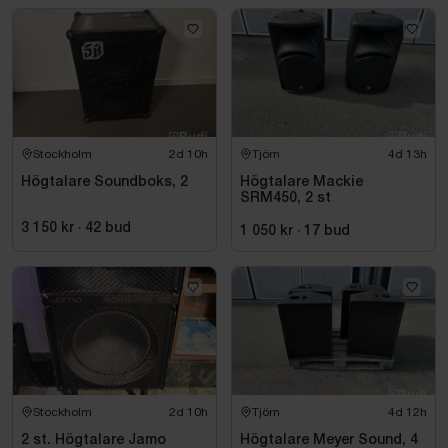
Stockholm
2d 10h
Tjörn
4d 13h
Högtalare Soundboks, 2
Högtalare Mackie
SRM450, 2 st
3 150 kr
·
42
bud
1 050 kr
·
17
bud
Stockholm
2d 10h
Tjörn
4d 12h
2 st. Högtalare Jamo
Högtalare Meyer Sound, 4