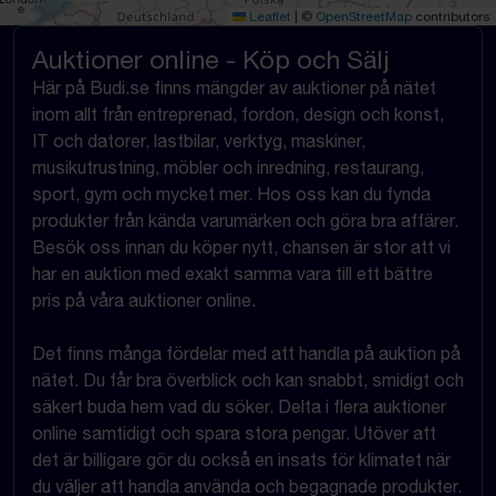
Leaflet
|
©
OpenStreetMap
contributors
Auktioner online - Köp och Sälj
Här på Budi.se finns mängder av auktioner på nätet
inom allt från entreprenad, fordon, design och konst,
IT och datorer, lastbilar, verktyg, maskiner,
musikutrustning, möbler och inredning, restaurang,
sport, gym och mycket mer. Hos oss kan du fynda
produkter från kända varumärken och göra bra affärer.
Besök oss innan du köper nytt, chansen är stor att vi
har en auktion med exakt samma vara till ett bättre
pris på våra auktioner online.
Det finns många fördelar med att handla på auktion på
nätet. Du får bra överblick och kan snabbt, smidigt och
säkert buda hem vad du söker. Delta i flera auktioner
online samtidigt och spara stora pengar. Utöver att
det är billigare gör du också en insats för klimatet när
du väljer att handla använda och begagnade produkter.