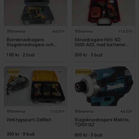
Bromma
4d 21h
Bromma
11d 21h
Borrskruvdragare,
Skruvdragare Hilti SD
Slagskruvdragare och
5000-A22, med batterier
vinkelslip DeWalt
och laddare
100 kr
·
2
bud
350 kr
·
3
bud
Dewalt
Oanvänd
Bromma
11d 21h
Bromma
4d 22h
Verktygsparti DeWalt
Slagskruvdragare Makita,
TD001GZ
300 kr
·
9
bud
800 kr
·
5
bud