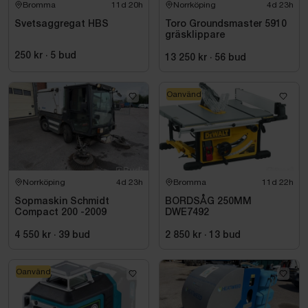
Bromma
11d 20h
Norrköping
4d 23h
Svetsaggregat HBS
Toro Groundsmaster 5910
gräsklippare
250 kr
·
5
bud
13 250 kr
·
56
bud
Oanvänd
Norrköping
4d 23h
Bromma
11d 22h
Sopmaskin Schmidt
BORDSÅG 250MM
Compact 200 -2009
DWE7492
4 550 kr
·
39
bud
2 850 kr
·
13
bud
Oanvänd