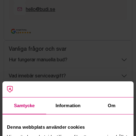
hello@budi.se
Google Rating
4.5
Vanliga frågor och svar
Hur fungerar manuella bud?
Vad innebär serviceavgift?
Vad är ett reservationspris?
Samtycke
Information
Om
Hur fungerar maxbud?
Hur fungerar budmotorn?
Denna webbplats använder cookies