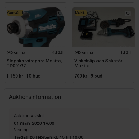
Oanvänd
Makita
Bromma
4d 22h
Bromma
11d 21h
Slagskruvdragare Makita,
Vinkelslip och Sekatör
TD001GZ
Makita
1 150 kr
·
10
bud
700 kr
·
9
bud
Auktionsinformation
Auktionsavslut
01 mars 2023 14:06
Visning
Tisdag 28 februari kl. 15 till 16.30