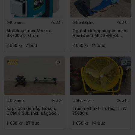
Bromma
4d 22h
Norrköping
4d 23h
Multilinjelaser Makita,
Ogräsbekämpningsmaskin
SK700GD, Grön
Heatweed MIDSERIES
22/8, -2015
2 550 kr
·
7
bud
2 050 kr
·
11
bud
Bosch
Bromma
4d 20h
Stockholm
2d 21h
Kap- och gersåg Bosch,
Trummelfläkt Trotec, TTW
GCM 8 SJL inkl. sågbock
25000 s
Bosch, GTA 2500
1 650 kr
·
27
bud
1 650 kr
·
14
bud