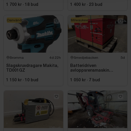
1 700 kr
·
18
bud
1 400 kr
·
23
bud
Oanvänd
Milwaukee
Bromma
4d 22h
Smedjebacken
5d
Slagskruvdragare Makita,
Batteridriven
TD001GZ
avloppsrensmaskin
Milwaukee M18 FUEL M18
FSSM-121 | Oanvänd
1 150 kr
·
10
bud
1 050 kr
·
7
bud