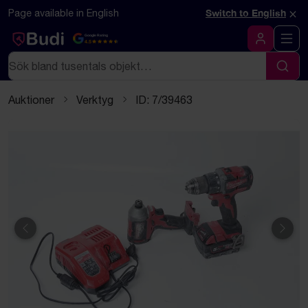
Hoppa till innehåll
Textbaserad (markdown) version av denna sida
×
Page available in English
Switch to English
Google Rating
4.5
Logga in
Sök
Sök
Auktioner
Verktyg
ID: 7/39463
Föregående
Näst