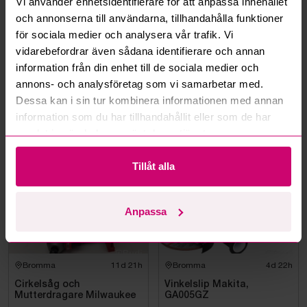
Vi använder enhetsidentifierare för att anpassa innehållet
Kan jag ångra ett bud?
och annonserna till användarna, tillhandahålla funktioner
för sociala medier och analysera vår trafik. Vi
Kan ni frakta mina vunna objekt?
vidarebefordrar även sådana identifierare och annan
information från din enhet till de sociala medier och
Läs fler frågor och svar
annons- och analysföretag som vi samarbetar med.
Dessa kan i sin tur kombinera informationen med annan
information som du har tillhandahållit eller som de har
Mer från samma kategori
samlat in när du har använt deras tjänster.
Tillåt alla
Milwaukee
Oanvänd
Anpassa
Bromma
11d 21h
Bromma
4d 22h
Cirkelsåg och
Vinkelslip Makita,
Mutterdragare Milwaukee
GA005GZ