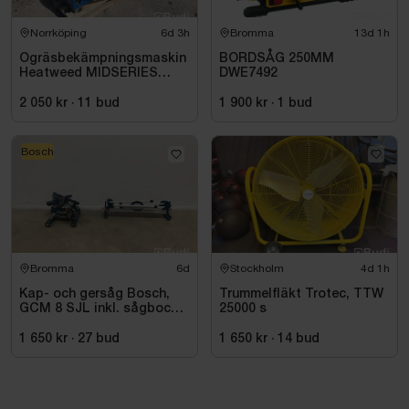
Norrköping
6d 3h
Bromma
13d 1h
Ogräsbekämpningsmaskin
BORDSÅG 250MM
Heatweed MIDSERIES
DWE7492
22/8, -2015
2 050 kr
·
11
bud
1 900 kr
·
1
bud
Bosch
Bromma
6d
Stockholm
4d 1h
Kap- och gersåg Bosch,
Trummelfläkt Trotec, TTW
GCM 8 SJL inkl. sågbock
25000 s
Bosch, GTA 2500
1 650 kr
·
27
bud
1 650 kr
·
14
bud