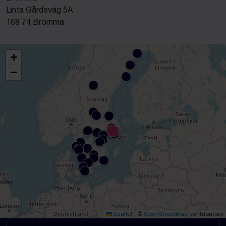
Linta Gårdsväg 5A
168 74 Bromma
+
−
Leaflet
|
©
OpenStreetMap
contributors