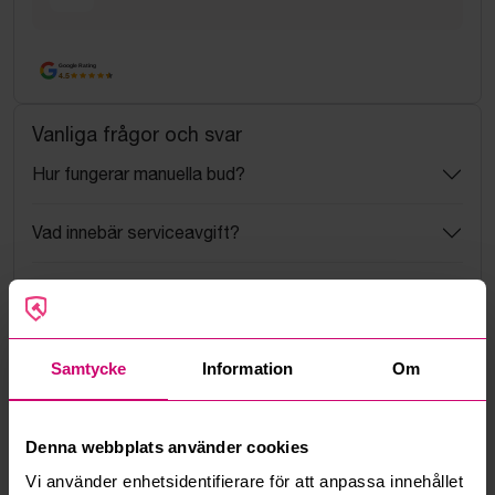
Google Rating
4.5
Vanliga frågor och svar
Hur fungerar manuella bud?
Vad innebär serviceavgift?
Vad är ett reservationspris?
Hur fungerar maxbud?
Samtycke
Information
Om
Hur fungerar budmotorn?
Denna webbplats använder cookies
Kan jag ångra ett bud?
Vi använder enhetsidentifierare för att anpassa innehållet