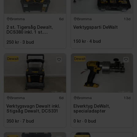
Bromma
6d
Bromma
13d
2 st. Tigersåg Dewalt,
Verktygsparti DeWalt
DCS380 inkl. 1 st.
Vinkelslip Dewalt, DC411
150 kr
·
4
bud
250 kr
·
3
bud
Dewalt
Dewalt
Bromma
6d
Bromma
13d
Verktygsvagn Dewalt inkl.
Elverktyg DeWalt,
Stigsåg Dewalt, DCS331
specialadapter
350 kr
·
7
bud
0 kr
·
0
bud