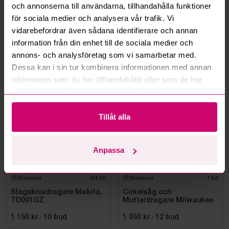
och annonserna till användarna, tillhandahålla funktioner
Kan ni frakta mina vunna objekt?
för sociala medier och analysera vår trafik. Vi
vidarebefordrar även sådana identifierare och annan
Läs fler frågor och svar
information från din enhet till de sociala medier och
annons- och analysföretag som vi samarbetar med.
Dessa kan i sin tur kombinera informationen med annan
Mer från samma kategori
information som du har tillhandahållit eller som de har
samlat in när du har använt deras tjänster.
Oanvänd
Milwaukee
Tillåt alla
Anpassa
Bromma
6d 2h
Bromma
13d
Slagskruvdragare Makita,
Cirkelsåg och
TD001GZ
Mutterdragare Milwaukee
1 150 kr
·
10
bud
1 050 kr
·
12
bud