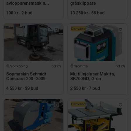
avloppsrensmaskin
gräsklippare
Milwaukee M18 FUEL M18
FSSM-121 | Oanvänd
100 kr
·
2
bud
13 250 kr
·
56
bud
Oanvänd
Norrköping
6d 2h
Bromma
6d 2h
Sopmaskin Schmidt
Multilinjelaser Makita,
Compact 200 -2009
SK700GD, Grön
4 550 kr
·
39
bud
2 550 kr
·
7
bud
Oanvänd