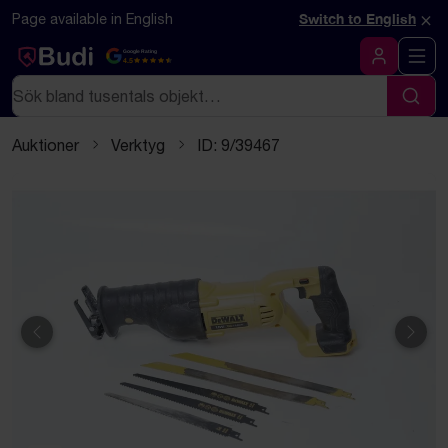
Hoppa till innehåll
Textbaserad (markdown) version av denna sida
×
Page available in English
Switch to English
Google Rating
4.5
Logga in
Sök
Sök
Auktioner
Verktyg
ID: 9/39467
Föregående
Näst