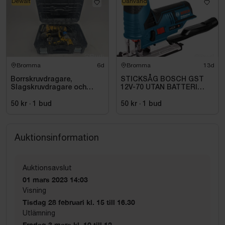
Dewalt
Oanvänd
Bromma
6d
Bromma
13d
Borrskruvdragare,
STICKSÅG BOSCH GST
Slagskruvdragare och
12V-70 UTAN BATTERI
vinkelslip DeWalt
OCH LADDARE
50 kr
·
1
bud
50 kr
·
1
bud
Auktionsinformation
Auktionsavslut
01 mars 2023 14:03
Visning
Tisdag 28 februari kl. 15 till 16.30
Utlämning
Fredag 3 mars kl. 10 till 12