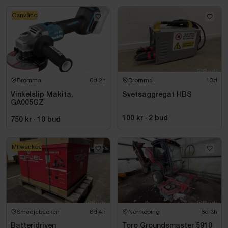
Oanvänd
Bromma
6d 2h
Bromma
13d
Vinkelslip Makita,
Svetsaggregat HBS
GA005GZ
100 kr
·
2
bud
750 kr
·
10
bud
Milwaukee
Smedjebacken
6d 4h
Norrköping
6d 3h
Batteridriven
Toro Groundsmaster 5910