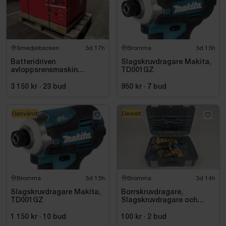
Smedjebacken
3d 17h
Bromma
3d 15h
Batteridriven
Slagskruvdragare Makita,
avloppsrensmaskin
TD001GZ
Milwaukee M18 FUEL M18
FSSM-121 | Oanvänd
3 150 kr
·
23
bud
950 kr
·
7
bud
Oanvänd
Dewalt
Bromma
3d 15h
Bromma
3d 14h
Slagskruvdragare Makita,
Borrskruvdragare,
TD001GZ
Slagskruvdragare och
vinkelslip DeWalt
1 150 kr
·
10
bud
100 kr
·
2
bud