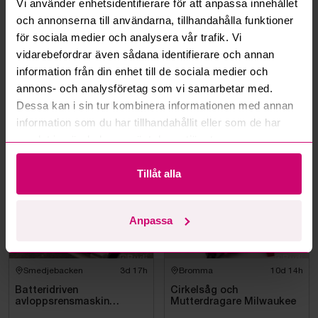
Vi använder enhetsidentifierare för att anpassa innehållet
Kan jag ångra ett bud?
och annonserna till användarna, tillhandahålla funktioner
för sociala medier och analysera vår trafik. Vi
Kan ni frakta mina vunna objekt?
vidarebefordrar även sådana identifierare och annan
information från din enhet till de sociala medier och
Läs fler frågor och svar
annons- och analysföretag som vi samarbetar med.
Dessa kan i sin tur kombinera informationen med annan
information som du har tillhandahållit eller som de har
Mer från samma kategori
samlat in när du har använt deras tjänster.
Tillåt alla
Milwaukee
Milwaukee
Anpassa
Smedjebacken
3d 17h
Bromma
10d 14h
Batteridriven
Cirkelsåg och
avloppsrensmaskin
Mutterdragare Milwaukee
Milwaukee M18 FUEL M18