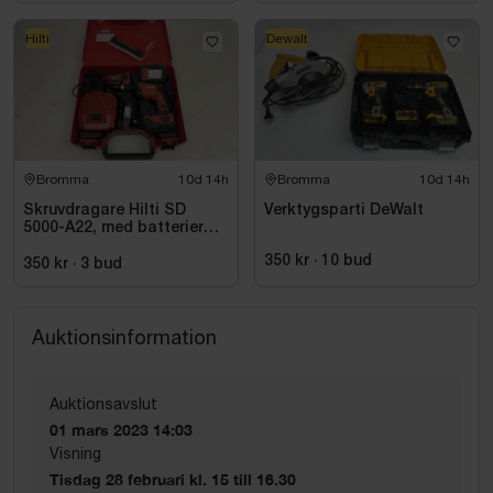
Hilti
Dewalt
Bromma
10d 14h
Bromma
10d 14h
Skruvdragare Hilti SD
Verktygsparti DeWalt
5000-A22, med batterier
och laddare
350 kr
·
10
bud
350 kr
·
3
bud
Auktionsinformation
Auktionsavslut
01 mars 2023 14:03
Visning
Tisdag 28 februari kl. 15 till 16.30