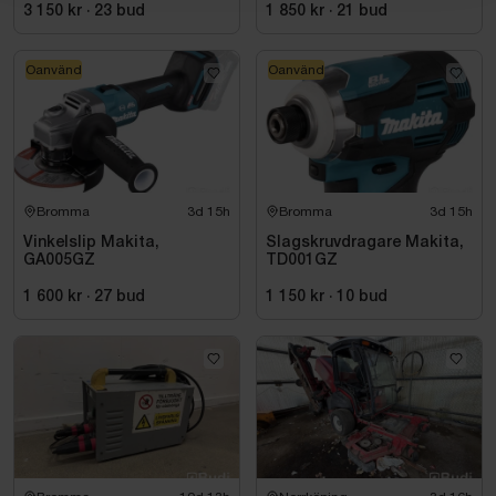
FSSM-121 | Oanvänd
3 150 kr
·
23
bud
1 850 kr
·
21
bud
Oanvänd
Oanvänd
Bromma
3d 15h
Bromma
3d 15h
Vinkelslip Makita,
Slagskruvdragare Makita,
GA005GZ
TD001GZ
1 600 kr
·
27
bud
1 150 kr
·
10
bud