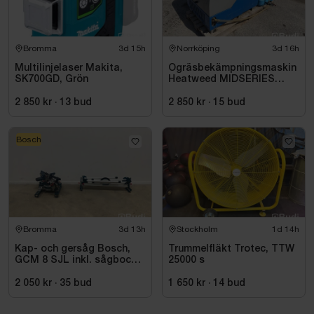
Bromma
3d 15h
Norrköping
3d 16h
Multilinjelaser Makita,
Ogräsbekämpningsmaskin
SK700GD, Grön
Heatweed MIDSERIES
22/8, -2015
2 850 kr
·
13
bud
2 850 kr
·
15
bud
Bosch
Bromma
3d 13h
Stockholm
1d 14h
Kap- och gersåg Bosch,
Trummelfläkt Trotec, TTW
GCM 8 SJL inkl. sågbock
25000 s
Bosch, GTA 2500
2 050 kr
·
35
bud
1 650 kr
·
14
bud