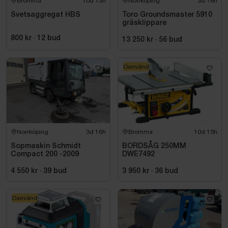
Bromma
10d 13h
Norrköping
3d 16h
Svetsaggregat HBS
Toro Groundsmaster 5910
gräsklippare
800 kr
·
12
bud
13 250 kr
·
56
bud
Oanvänd
Norrköping
3d 16h
Bromma
10d 15h
Sopmaskin Schmidt
BORDSÅG 250MM
Compact 200 -2009
DWE7492
4 550 kr
·
39
bud
3 950 kr
·
36
bud
Oanvänd