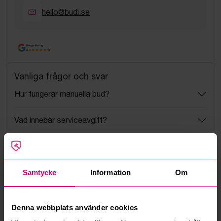
hello@budi.se
Google Rating
4.5
Vanliga frågor och svar
Hur fungerar manuella bud?
Vad innebär serviceavgift?
Vad är ett reservationspris?
Hur fungerar maxbud?
Samtycke
Information
Om
Hur fungerar budmotorn?
Denna webbplats använder cookies