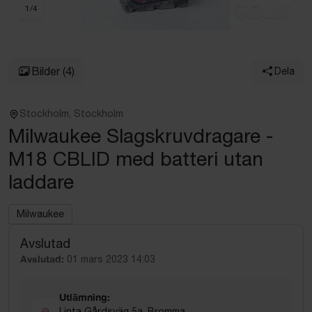
1
/
4
Bilder
(4)
Dela
Stockholm, Stockholm
Milwaukee Slagskruvdragare -
M18 CBLID med batteri utan
laddare
Milwaukee
Avslutad
Avslutad:
01 mars 2023 14:03
Utlämning:
Linta Gårdsväg 5a, Bromma