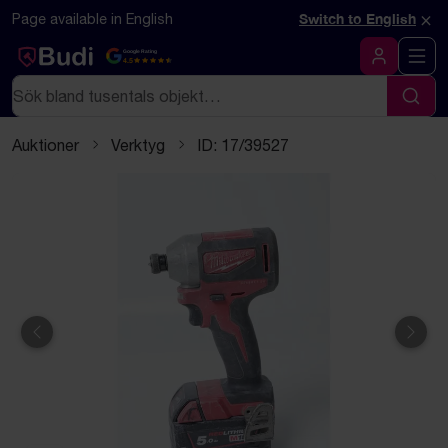
Hoppa till innehåll
Textbaserad (markdown) version av denna sida
×
Page available in English
Switch to English
Google Rating
4.5
Logga in
Sök
Sök
Auktioner
Verktyg
ID: 17/39527
Föregående
Näst