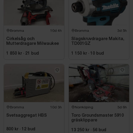
Bromma
10d 4h
Bromma
3d 5h
Cirkelsåg och
Slagskruvdragare Makita,
Mutterdragare Milwaukee
TD001GZ
1 850 kr
·
21
bud
1 150 kr
·
10
bud
Bromma
10d 3h
Norrköping
3d 6h
Svetsaggregat HBS
Toro Groundsmaster 5910
gräsklippare
800 kr
·
12
bud
13 250 kr
·
56
bud