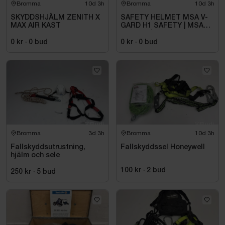
Bromma
10d 3h
Bromma
10d 3h
SKYDDSHJÄLM ZENITH X
SAFETY HELMET MSA V-
MAX AIR KAST
GARD H1 SAFETY | MSA
SAFETY | UNITED STATES
0 kr
·
0
bud
0 kr
·
0
bud
Bromma
3d 3h
Bromma
10d 3h
Fallskyddsutrustning,
Fallskyddssel Honeywell
hjälm och sele
100 kr
·
2
bud
250 kr
·
5
bud