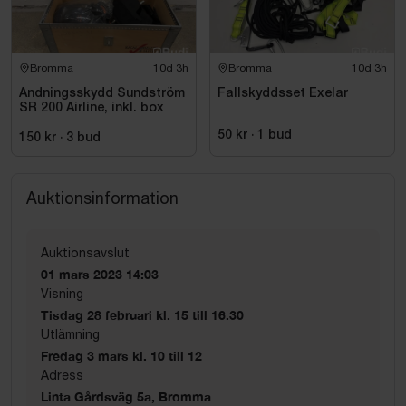
Bromma
10d 3h
Bromma
10d 3h
Andningsskydd Sundström
Fallskyddsset Exelar
SR 200 Airline, inkl. box
50 kr
·
1
bud
150 kr
·
3
bud
Auktionsinformation
Auktionsavslut
01 mars 2023 14:03
Visning
Tisdag 28 februari kl. 15 till 16.30
Utlämning
Fredag 3 mars kl. 10 till 12
Adress
Linta Gårdsväg 5a, Bromma