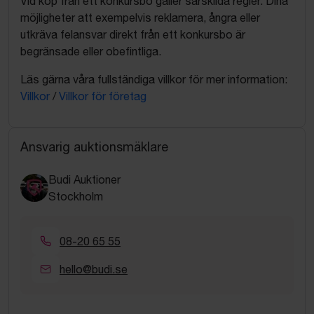
Vid köp från ett konkursbo gäller särskilda regler. Dina
möjligheter att exempelvis reklamera, ångra eller
utkräva felansvar direkt från ett konkursbo är
begränsade eller obefintliga.
Läs gärna våra fullständiga villkor för mer information:
Villkor
/
Villkor för företag
Ansvarig auktionsmäklare
Budi Auktioner
Stockholm
08-20 65 55
hello@budi.se