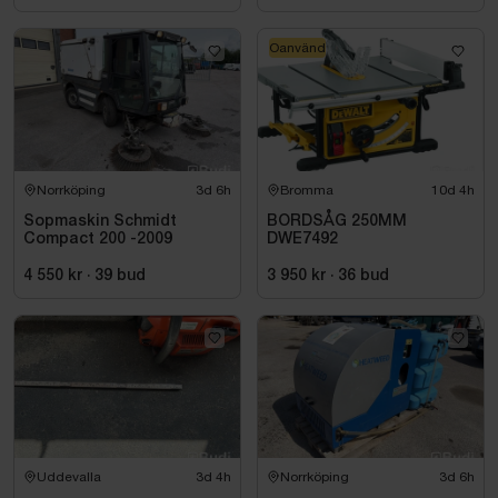
Oanvänd
Norrköping
3d 6h
Bromma
10d 4h
Sopmaskin Schmidt
BORDSÅG 250MM
Compact 200 -2009
DWE7492
4 550 kr
·
39
bud
3 950 kr
·
36
bud
Uddevalla
3d 4h
Norrköping
3d 6h