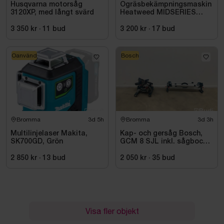
Husqvarna motorsåg
Ogräsbekämpningsmaskin
3120XP, med långt svärd
Heatweed MIDSERIES
22/8, -2015
3 350 kr
·
11
bud
3 200 kr
·
17
bud
Oanvänd
Bosch
Bromma
3d 5h
Bromma
3d 3h
Multilinjelaser Makita,
Kap- och gersåg Bosch,
SK700GD, Grön
GCM 8 SJL inkl. sågbock
Bosch, GTA 2500
2 850 kr
·
13
bud
2 050 kr
·
35
bud
Visa fler objekt