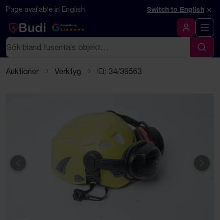
Hoppa till innehåll
Textbaserad (markdown) version av denna sida
×
Page available in English
Switch to English
Google Rating
4.5
Logga in
Sök
Sök
Auktioner
Verktyg
ID: 34/39563
Föregående
Näst