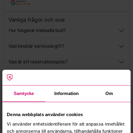
Google Rating
4.5
Vanliga frågor och svar
Hur fungerar manuella bud?
Vad innebär serviceavgift?
Vad är ett reservationspris?
Hur fungerar maxbud?
Hur fungerar budmotorn?
Samtycke
Information
Om
Kan jag ångra ett bud?
Denna webbplats använder cookies
Vi använder enhetsidentifierare för att anpassa innehållet
Kan ni frakta mina vunna objekt?
och annonserna till användarna, tillhandahålla funktioner