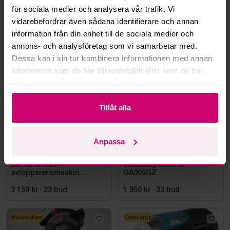
för sociala medier och analysera vår trafik. Vi
Läs fler frågor och svar
vidarebefordrar även sådana identifierare och annan
information från din enhet till de sociala medier och
annons- och analysföretag som vi samarbetar med.
Mer från samma kategori
Dessa kan i sin tur kombinera informationen med annan
information som du har tillhandahållit eller som de har
samlat in när du har använt deras tjänster.
Milwaukee
Oanvänd
Tillåt alla
Anpassa
Smedjebacken
3d 7h
Bromma
3d 5h
Batteridriven
Vinkelslip Makita,
avloppsrensmaskin
GA005GZ
Milwaukee M18 FUEL M18
FSSM-121 | Oanvänd
3 150 kr
·
23
bud
1 950 kr
·
33
bud
Milwaukee
Oanvänd