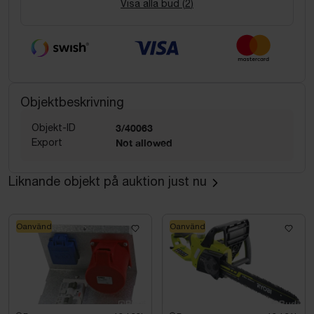
Visa alla bud (
2
)
Objektbeskrivning
Objekt-ID
3/40063
Export
Not allowed
Liknande objekt på auktion just nu
Oanvänd
Oanvänd