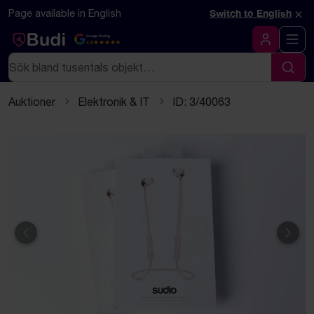
Hoppa till innehåll
Textbaserad (markdown) version av denna sida
×
Page available in English
Switch to English
Google Rating
4.5
Logga in
Sök
Sök
Auktioner
Elektronik & IT
ID: 3/40063
Föregående
Näst