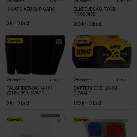
Bromma
12d 22h
Bromma
12d 21h
INSATS AEU32-P GARO
ELKEDJESÅG RYOBI
RCS2340B
0 kr
·
0
bud
200 kr
·
3
bud
Oanvänd
Oanvänd
Bromma
12d 22h
Bromma
12d 22h
PÄLSFIBERJACKA HH
BATTERI DCB126-XJ
72180-990, SVART
DEWALT
HERITAGE. STL 4XL
0 kr
·
0
bud
150 kr
·
3
bud
Oanvänd
Oanvänd