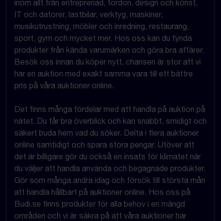
inom allt från entreprenad, fordon, design och konst,
IT och datorer, lastbilar, verktyg, maskiner,
musikutrustning, möbler och inredning, restaurang,
sport, gym och mycket mer. Hos oss kan du fynda
produkter från kända varumärken och göra bra affärer.
Besök oss innan du köper nytt, chansen är stor att vi
har en auktion med exakt samma vara till ett bättre
pris på våra auktioner online.
Det finns många fördelar med att handla på auktion på
nätet. Du får bra överblick och kan snabbt, smidigt och
säkert buda hem vad du söker. Delta i flera auktioner
online samtidigt och spara stora pengar. Utöver att
det är billigare gör du också en insats för klimatet när
du väljer att handla använda och begagnade produkter.
Gör som många andra idag och försök till största mån
att handla hållbart på auktioner online. Hos oss på
Budi.se finns produkter för alla behov i en mängd
områden och vi är säkra på att våra auktioner har