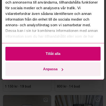
och annonserna till användarna, tillhandahålla funktioner
Läs fler frågor och svar
för sociala medier och analysera vår trafik. Vi
vidarebefordrar även sådana identifierare och annan
information från din enhet till de sociala medier och
Mer från samma kategori
annons- och analysföretag som vi samarbetar med.
Dessa kan i sin tur kombinera informationen med annan
information som du har tillhandahållit eller som de har
Samsung
samlat in när du har använt deras tjänster.
Tillåt alla
Bromma
5d 22h
Bromma
5d 22h
Anpassa
Datorskärm AOC
TVskärm Samsung
CU34E4CW, 34 tum
QM50C, 50 tum
1 150 kr
·
19
bud
800 kr
·
14
bud