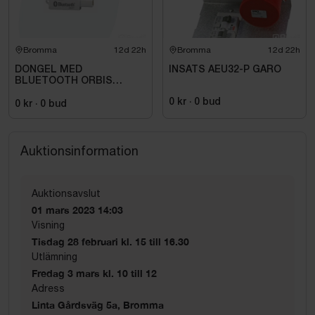
Bromma
12d 22h
Bromma
12d 22h
DONGEL MED
INSATS AEU32-P GARO
BLUETOOTH ORBIS
709971
0 kr
·
0
bud
0 kr
·
0
bud
Auktionsinformation
Auktionsavslut
01 mars 2023 14:03
Visning
Tisdag 28 februari kl. 15 till 16.30
Utlämning
Fredag 3 mars kl. 10 till 12
Adress
Linta Gårdsväg 5a, Bromma