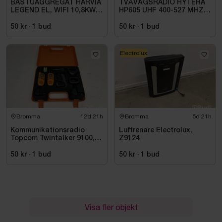
BASTUAGGREGAT HARVIA
TVÅVÄGSRADIO HYTERA
LEGEND EL, WIFI 10,8KW
HP605 UHF 400-527 MHZ
SVART 9-18M3
IP67 KONRADSSON
50 kr
·
1
bud
50 kr
·
1
bud
Electrolux
Bromma
12d 21h
Bromma
5d 21h
Kommunikationsradio
Luftrenare Electrolux,
Topcom Twintalker 9100, 2
Z9124
st
50 kr
·
1
bud
50 kr
·
1
bud
Visa fler objekt