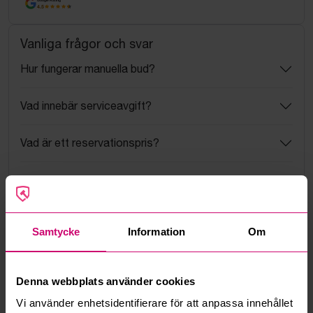
4.5
Vanliga frågor och svar
Hur fungerar manuella bud?
Vad innebär serviceavgift?
Vad är ett reservationspris?
Hur fungerar maxbud?
Hur fungerar budmotorn?
Samtycke
Information
Om
Kan jag ångra ett bud?
Denna webbplats använder cookies
Kan ni frakta mina vunna objekt?
Vi använder enhetsidentifierare för att anpassa innehållet