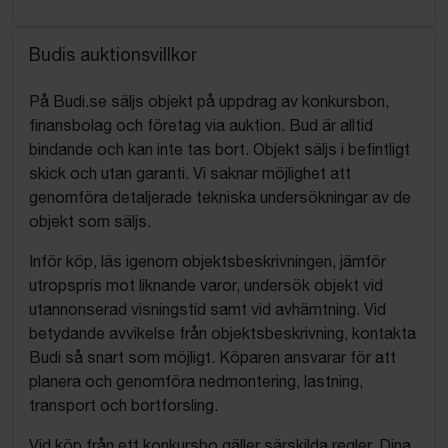
Budis auktionsvillkor
På Budi.se säljs objekt på uppdrag av konkursbon,
finansbolag och företag via auktion. Bud är alltid
bindande och kan inte tas bort. Objekt säljs i befintligt
skick och utan garanti. Vi saknar möjlighet att
genomföra detaljerade tekniska undersökningar av de
objekt som säljs.
Inför köp, läs igenom objektsbeskrivningen, jämför
utropspris mot liknande varor, undersök objekt vid
utannonserad visningstid samt vid avhämtning. Vid
betydande avvikelse från objektsbeskrivning, kontakta
Budi så snart som möjligt. Köparen ansvarar för att
planera och genomföra nedmontering, lastning,
transport och bortforsling.
Vid köp från ett konkursbo gäller särskilda regler. Dina