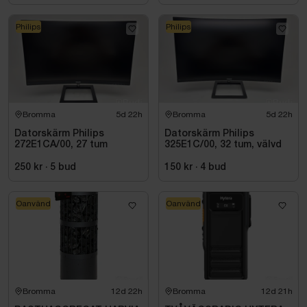
Philips
Philips
Bromma
5d 22h
Bromma
5d 22h
Datorskärm Philips
Datorskärm Philips
272E1CA/00, 27 tum
325E1C/00, 32 tum, välvd
250 kr
·
5
bud
150 kr
·
4
bud
Oanvänd
Oanvänd
Bromma
12d 22h
Bromma
12d 21h