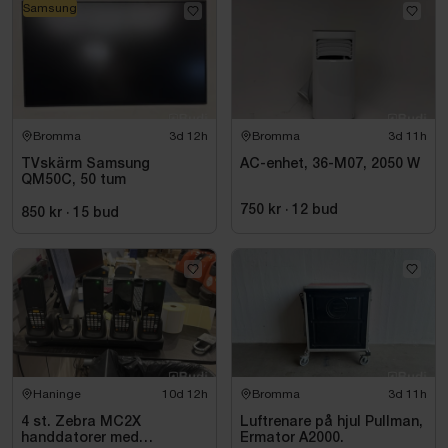
Samsung
Bromma
3d 12h
Bromma
3d 11h
TVskärm Samsung
AC-enhet, 36-M07, 2050 W
QM50C, 50 tum
750 kr
·
12
bud
850 kr
·
15
bud
Haninge
10d 12h
Bromma
3d 11h
4 st. Zebra MC2X
Luftrenare på hjul Pullman,
handdatorer med
Ermator A2000.