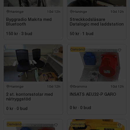
Haninge
10d 12h
Haninge
10d 12h
Byggradio Makita med
Streckkodsläsare
Bluetooth
Datalogic med laddstation
150 kr
·
3
bud
50 kr
·
1
bud
Oanvänd
Haninge
10d 12h
Bromma
10d 12h
2 st. kontorsstolar med
INSATS AEU32-P GARO
nätryggstöd
0 kr
·
0
bud
0 kr
·
0
bud
Oanvänd
Oanvänd