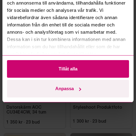
Kan ni frakta mina vunna objekt?
och annonserna till användarna, tillhandahålla funktioner
för sociala medier och analysera vår trafik. Vi
Läs fler frågor och svar
vidarebefordrar även sådana identifierare och annan
information från din enhet till de sociala medier och
annons- och analysföretag som vi samarbetar med.
Dessa kan i sin tur kombinera informationen med annan
Mer från samma kategori
information som du har tillhandahållit eller som de har
samlat in när du har använt deras tjänster.
Tillåt alla
Anpassa
Bromma
3d 12h
Haninge
10d 12h
Datorskärm AOC
Styleshoot Produktfoto
CU34E4CW, 34 tum
1 300 kr
·
23
bud
1 350 kr
·
23
bud