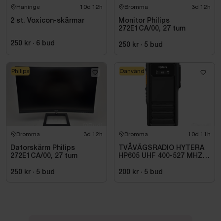
Haninge
10d 12h
Bromma
3d 12h
2 st. Voxicon-skärmar
Monitor Philips
272E1CA/00, 27 tum
250 kr
·
6
bud
250 kr
·
5
bud
Philips
Oanvänd
Bromma
3d 12h
Bromma
10d 11h
Datorskärm Philips
TVÅVÄGSRADIO HYTERA
272E1CA/00, 27 tum
HP605 UHF 400-527 MHZ
IP67 KONRADSSON
250 kr
·
5
bud
200 kr
·
5
bud