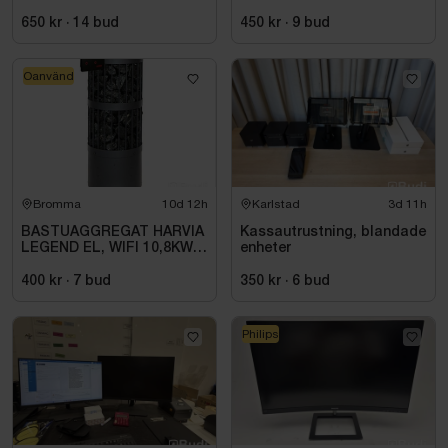
laddstation
650 kr
·
14
bud
450 kr
·
9
bud
Oanvänd
Bromma
10d 12h
Karlstad
3d 11h
BASTUAGGREGAT HARVIA
Kassautrustning, blandade
LEGEND EL, WIFI 10,8KW
enheter
SVART 9-18M3
400 kr
·
7
bud
350 kr
·
6
bud
Philips