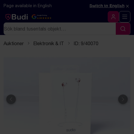
Hoppa till innehåll
Textbaserad (markdown) version av denna sida
×
Page available in English
Switch to English
Google Rating
4.5
Logga in
Sök
Sök
Auktioner
Elektronik & IT
ID: 9/40070
Föregående
Näst