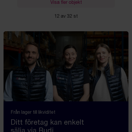
Visa fler objekt
12 av 32 st
Från lager till likviditet
Ditt företag kan enkelt
sälja via Budi