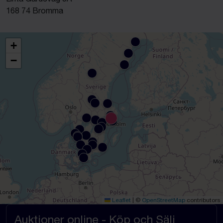
168 74 Bromma
+
−
Leaflet
|
©
OpenStreetMap
contributors
Auktioner online - Köp och Sälj