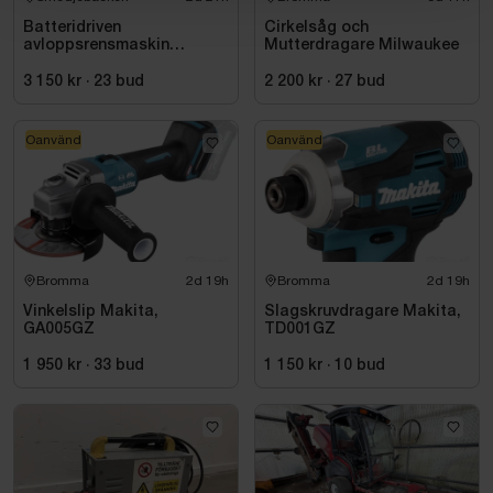
Batteridriven
Cirkelsåg och
avloppsrensmaskin
Mutterdragare Milwaukee
Milwaukee M18 FUEL M18
FSSM-121 | Oanvänd
3 150 kr
·
23
bud
2 200 kr
·
27
bud
Oanvänd
Oanvänd
Bromma
2d 19h
Bromma
2d 19h
Vinkelslip Makita,
Slagskruvdragare Makita,
GA005GZ
TD001GZ
1 950 kr
·
33
bud
1 150 kr
·
10
bud