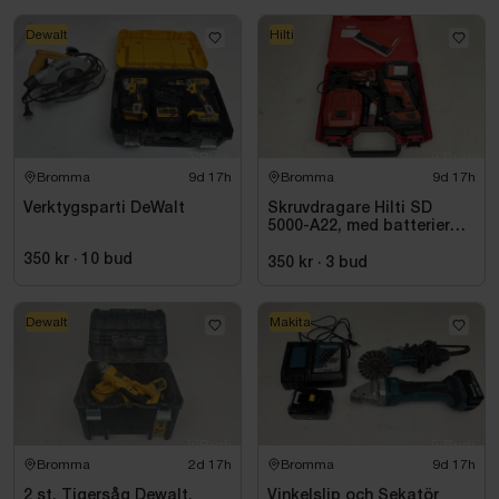
Dewalt
Hilti
Bromma
9d 17h
Bromma
9d 17h
Verktygsparti DeWalt
Skruvdragare Hilti SD
5000-A22, med batterier
och laddare
350 kr
·
10
bud
350 kr
·
3
bud
Dewalt
Makita
Bromma
2d 17h
Bromma
9d 17h
2 st. Tigersåg Dewalt,
Vinkelslip och Sekatör