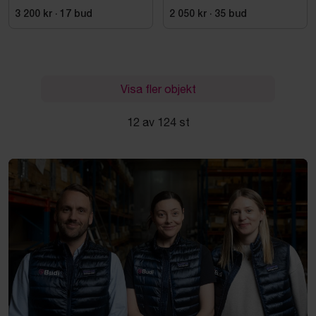
22/8, -2015
Bosch, GTA 2500
3 200 kr
·
17
bud
2 050 kr
·
35
bud
Visa fler objekt
12 av 124 st