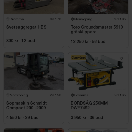
Bromma
9d 17h
Norrköping
2d 19h
Svetsaggregat HBS
Toro Groundsmaster 5910
gräsklippare
800 kr
·
12
bud
13 250 kr
·
56
bud
Oanvänd
Norrköping
2d 19h
Bromma
9d 18h
Sopmaskin Schmidt
BORDSÅG 250MM
Compact 200 -2009
DWE7492
4 550 kr
·
39
bud
3 950 kr
·
36
bud