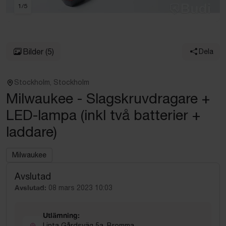
1
/
5
Bilder
(5)
Dela
Stockholm, Stockholm
Milwaukee - Slagskruvdragare +
LED-lampa (inkl två batterier +
laddare)
Milwaukee
Avslutad
Avslutad:
08 mars 2023 10:03
Utlämning:
Linta Gårdsväg 5a, Bromma