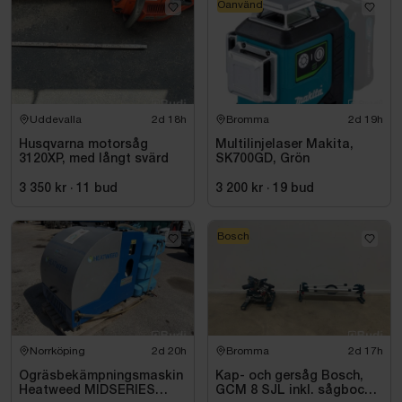
Oanvänd
Uddevalla
2d 18h
Bromma
2d 19h
Husqvarna motorsåg
Multilinjelaser Makita,
3120XP, med långt svärd
SK700GD, Grön
3 350 kr
·
11
bud
3 200 kr
·
19
bud
Bosch
Norrköping
2d 20h
Bromma
2d 17h
Ogräsbekämpningsmaskin
Kap- och gersåg Bosch,
Heatweed MIDSERIES
GCM 8 SJL inkl. sågbock