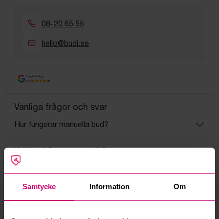
08-20 65 55
hello@budi.se
Google Rating
4.5
Vanliga frågor och svar
Hur fungerar manuella bud?
Vad innebär serviceavgift?
Vad är ett reservationspris?
Samtycke
Information
Om
Hur fungerar maxbud?