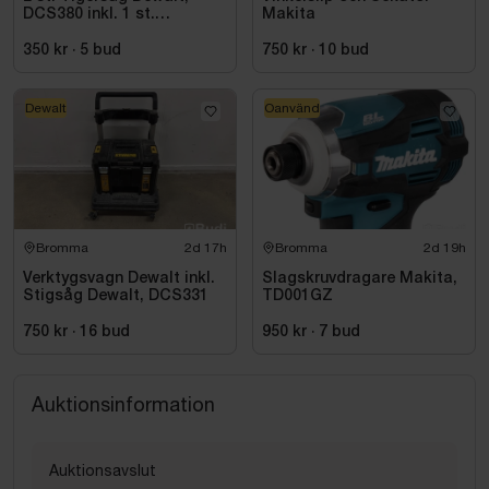
DCS380 inkl. 1 st.
Makita
Vinkelslip Dewalt, DC411
350 kr
·
5
bud
750 kr
·
10
bud
Dewalt
Oanvänd
Bromma
2d 17h
Bromma
2d 19h
Verktygsvagn Dewalt inkl.
Slagskruvdragare Makita,
Stigsåg Dewalt, DCS331
TD001GZ
750 kr
·
16
bud
950 kr
·
7
bud
Auktionsinformation
Auktionsavslut