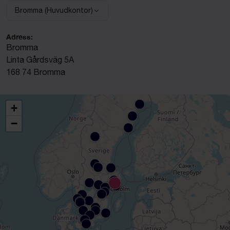
Bromma (Huvudkontor)
Välj anläggning:
Adress:
Bromma
Linta Gårdsväg 5A
168 74 Bromma
+
−