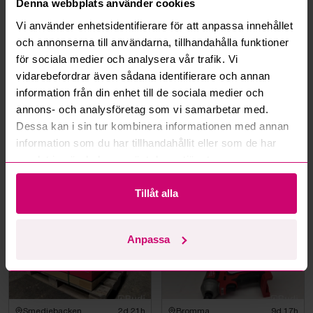
Denna webbplats använder cookies
Hur fungerar budmotorn?
Vi använder enhetsidentifierare för att anpassa innehållet
och annonserna till användarna, tillhandahålla funktioner
Kan jag ångra ett bud?
för sociala medier och analysera vår trafik. Vi
vidarebefordrar även sådana identifierare och annan
Kan ni frakta mina vunna objekt?
information från din enhet till de sociala medier och
annons- och analysföretag som vi samarbetar med.
Läs fler frågor och svar
Dessa kan i sin tur kombinera informationen med annan
information som du har tillhandahållit eller som de har
samlat in när du har använt deras tjänster.
Mer från samma kategori
Tillåt alla
Milwaukee
Milwaukee
Anpassa
Smedjebacken
2d 21h
Bromma
9d 17h