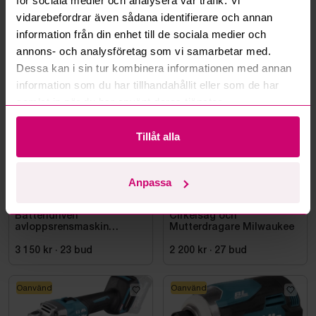
för sociala medier och analysera vår trafik. Vi
Läs fler frågor och svar
vidarebefordrar även sådana identifierare och annan
information från din enhet till de sociala medier och
annons- och analysföretag som vi samarbetar med.
Mer från samma kategori
Dessa kan i sin tur kombinera informationen med annan
information som du har tillhandahållit eller som de har
samlat in när du har använt deras tjänster.
Milwaukee
Milwaukee
Tillåt alla
Anpassa
Smedjebacken
2d 18h
Bromma
9d 15h
Batteridriven
Cirkelsåg och
avloppsrensmaskin
Mutterdragare Milwaukee
Milwaukee M18 FUEL M18
FSSM-121 | Oanvänd
3 150 kr
·
23
bud
2 200 kr
·
27
bud
Oanvänd
Oanvänd