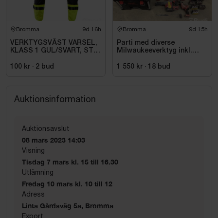
Bromma
9d 16h
Bromma
9d 15h
VERKTYGSVÄST VARSEL,
Parti med diverse
KLASS 1 GUL/SVART, STL
Milwaukeeverktyg inkl.
007 (XL)
dragväska
100 kr
·
2
bud
1 550 kr
·
18
bud
Auktionsinformation
Auktionsavslut
08 mars 2023 14:03
Visning
Tisdag 7 mars kl. 15 till 16.30
Utlämning
Fredag 10 mars kl. 10 till 12
Adress
Linta Gårdsväg 5a, Bromma
Export