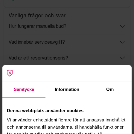
Vanliga frågor och svar
Hur fungerar manuella bud?
Vad innebär serviceavgift?
Vad är ett reservationspris?
Hur fungerar maxbud?
Samtycke
Information
Om
Hur fungerar budmotorn?
Kan jag ångra ett bud?
Denna webbplats använder cookies
Vi använder enhetsidentifierare för att anpassa innehållet
Kan ni frakta mina vunna objekt?
och annonserna till användarna, tillhandahålla funktioner