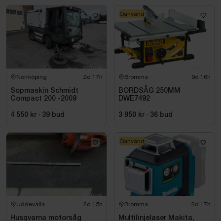
Oanvänd
Norrköping
2d 17h
Bromma
9d 16h
Sopmaskin Schmidt
BORDSÅG 250MM
Compact 200 -2009
DWE7492
4 550 kr
·
39
bud
3 950 kr
·
36
bud
Oanvänd
Uddevalla
2d 15h
Bromma
2d 17h
Husqvarna motorsåg
Multilinjelaser Makita,