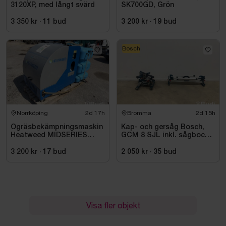
3120XP, med långt svärd
SK700GD, Grön
3 350 kr
·
11
bud
3 200 kr
·
19
bud
Bosch
Norrköping
2d 17h
Bromma
2d 15h
Ogräsbekämpningsmaskin
Kap- och gersåg Bosch,
Heatweed MIDSERIES
GCM 8 SJL inkl. sågbock
22/8, -2015
Bosch, GTA 2500
3 200 kr
·
17
bud
2 050 kr
·
35
bud
Visa fler objekt