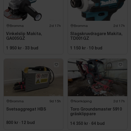
Bromma
2d 17h
Bromma
2d 17h
Vinkelslip Makita,
Slagskruvdragare Makita,
GA005GZ
TD001GZ
1 950 kr
·
33
bud
1 150 kr
·
10
bud
Bromma
9d 15h
Norrköping
2d 17h
Svetsaggregat HBS
Toro Groundsmaster 5910
gräsklippare
800 kr
·
12
bud
14 350 kr
·
64
bud