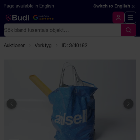
Hoppa till innehåll
Textbaserad (markdown) version av denna sida
×
Page available in English
Switch to English
Google Rating
4.5
Logga in
Sök
Sök
Auktioner
Verktyg
ID: 3/40182
Föregående
Näst