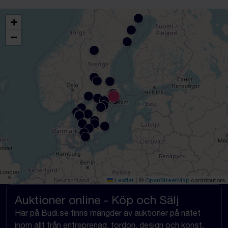
+
−
Leaflet
|
©
OpenStreetMap
contributors
Auktioner online - Köp och Sälj
Här på Budi.se finns mängder av auktioner på nätet
inom allt från entreprenad, fordon, design och konst,