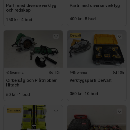
Parti med diverse verktyg
Parti med diverse verktyg
och redskap
400 kr
·
8
bud
150 kr
·
4
bud
Dewalt
Bromma
9d 15h
Bromma
9d 15h
Cirkelsåg och Plåtnibbler
Verktygsparti DeWalt
Hitach
350 kr
·
10
bud
50 kr
·
1
bud
Oanvänd