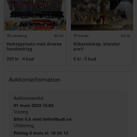
Linköping
5d 5h
Tranås
6d 5h
Verktygstavla med diverse
Köksredskap, blandat
handverktyg
parti
200 kr
·
4
bud
0 kr
·
0
bud
Auktionsinformation
Auktionsavslut
01 mars 2023 15:03
Visning
Efter ö.k med hello@budi.se
Utlämning
Fredag 3 mars kl. 10 till 12