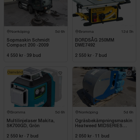
Norrköping
5d 6h
Bromma
12d 5h
Sopmaskin Schmidt
BORDSÅG 250MM
Compact 200 -2009
DWE7492
4 550 kr
·
39
bud
2 550 kr
·
7
bud
Oanvänd
Bromma
5d 6h
Norrköping
5d 6h
Multilinjelaser Makita,
Ogräsbekämpningsmaskin
SK700GD, Grön
Heatweed MIDSERIES
22/8, -2015
2 550 kr
·
7
bud
2 050 kr
·
11
bud