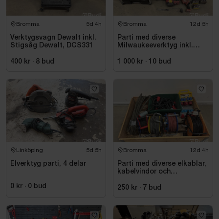
Bromma
5d 4h
Bromma
12d 5h
Verktygsvagn Dewalt inkl.
Parti med diverse
Stigsåg Dewalt, DCS331
Milwaukeeverktyg inkl.
dragväska
400 kr
·
8
bud
1 000 kr
·
10
bud
Linköping
5d 5h
Bromma
12d 4h
Elverktyg parti, 4 delar
Parti med diverse elkablar,
kabelvindor och
fördelningscentraler
0 kr
·
0
bud
250 kr
·
7
bud