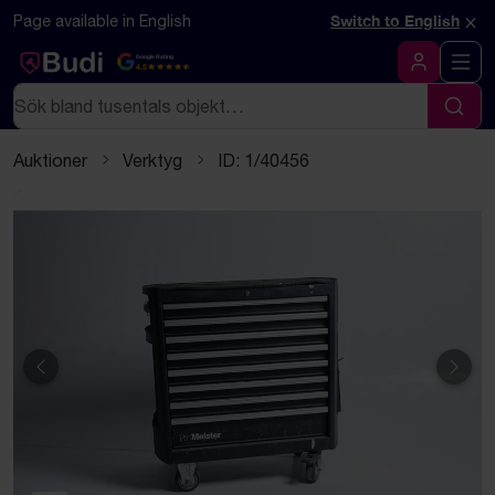
Hoppa till innehåll
Textbaserad (markdown) version av denna sida
×
Page available in English
Switch to English
Google Rating
4.5
Logga in
Sök
Sök
Auktioner
Verktyg
ID: 1/40456
Föregående
Näst