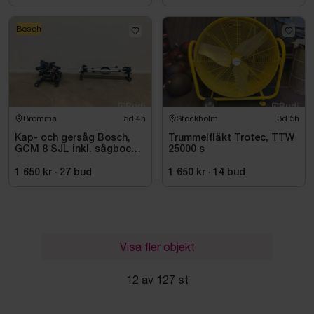
Bosch
Bromma
5d 4h
Stockholm
3d 5h
Kap- och gersåg Bosch,
Trummelfläkt Trotec, TTW
GCM 8 SJL inkl. sågbock
25000 s
Bosch, GTA 2500
1 650 kr
·
27
bud
1 650 kr
·
14
bud
Visa fler objekt
12 av 127 st