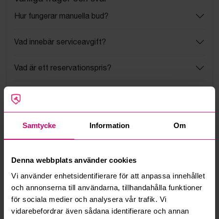
Hur fungerar manuella bud?
Vad innebär serviceavgift?
Vad är ett reservationspris?
Hur fungerar maxbud?
Hur fungerar budmotorn?
Samtycke
Information
Om
Kan jag ångra ett bud?
Denna webbplats använder cookies
Kan ni frakta mina vunna objekt?
Vi använder enhetsidentifierare för att anpassa innehållet
och annonserna till användarna, tillhandahålla funktioner
Läs fler frågor och svar
för sociala medier och analysera vår trafik. Vi
vidarebefordrar även sådana identifierare och annan