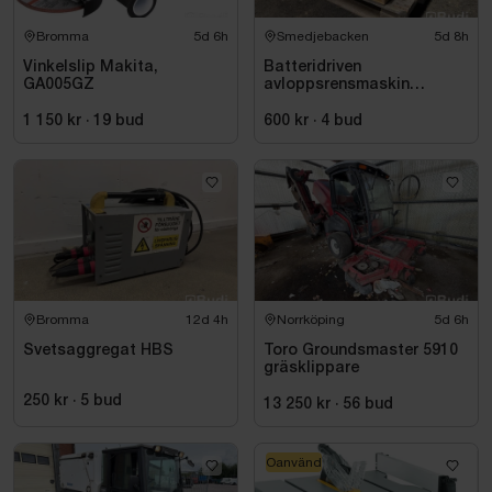
Bromma
5d 6h
Smedjebacken
5d 8h
Vinkelslip Makita,
Batteridriven
GA005GZ
avloppsrensmaskin
Milwaukee M18 FUEL M18
FSSM-121 | Oanvänd
1 150 kr
·
19
bud
600 kr
·
4
bud
Bromma
12d 4h
Norrköping
5d 6h
Svetsaggregat HBS
Toro Groundsmaster 5910
gräsklippare
250 kr
·
5
bud
13 250 kr
·
56
bud
Oanvänd