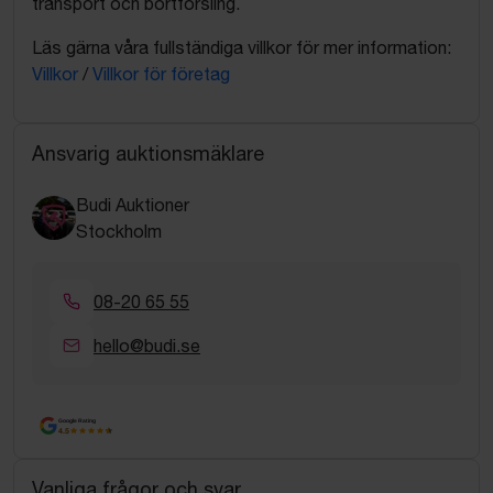
transport och bortforsling.
Läs gärna våra fullständiga villkor för mer information:
Villkor
/
Villkor för företag
Ansvarig auktionsmäklare
Budi Auktioner
Stockholm
08-20 65 55
hello@budi.se
Google Rating
4.5
Vanliga frågor och svar