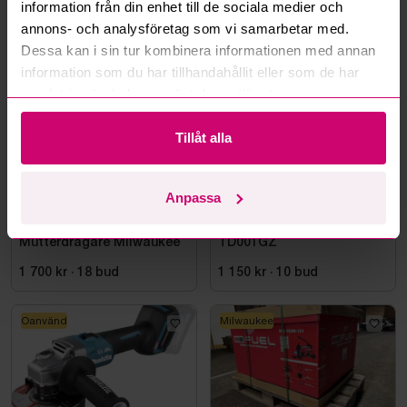
information från din enhet till de sociala medier och
Mer från samma kategori
annons- och analysföretag som vi samarbetar med.
Dessa kan i sin tur kombinera informationen med annan
information som du har tillhandahållit eller som de har
Milwaukee
Oanvänd
samlat in när du har använt deras tjänster.
Tillåt alla
Anpassa
Bromma
12d 4h
Bromma
5d 6h
Cirkelsåg och
Slagskruvdragare Makita,
Mutterdragare Milwaukee
TD001GZ
1 700 kr
·
18
bud
1 150 kr
·
10
bud
Oanvänd
Milwaukee