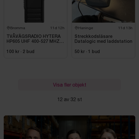
Bromma
11d 11h
Haninge
11d 13h
TVÅVÄGSRADIO HYTERA
Streckkodsläsare
HP605 UHF 400-527 MHZ
Datalogic med laddstation
IP67 KONRADSSON
100 kr
·
2
bud
50 kr
·
1
bud
Visa fler objekt
12 av 32 st