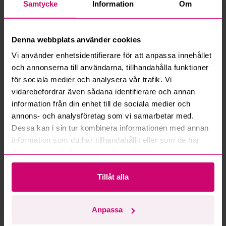
Samtycke
Information
Om
Denna webbplats använder cookies
Vi använder enhetsidentifierare för att anpassa innehållet
och annonserna till användarna, tillhandahålla funktioner
Bromma
4d 12h
Haninge
11d 13h
för sociala medier och analysera vår trafik. Vi
Datorskärm AOC
Styleshoot Produktfoto
vidarebefordrar även sådana identifierare och annan
CU34E4CW, 34 tum
information från din enhet till de sociala medier och
50 kr
·
1
bud
1 250 kr
·
21
bud
annons- och analysföretag som vi samarbetar med.
Dessa kan i sin tur kombinera informationen med annan
Samsung
information som du har tillhandahållit eller som de har
samlat in när du har använt deras tjänster.
Tillåt alla
Bromma
4d 12h
Bromma
4d 11h
Anpassa
TVskärm Samsung
AC-enhet, 36-M07, 2050 W
QM50C, 50 tum