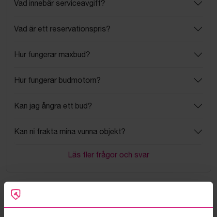
Vad innebär serviceavgift?
Vad är ett reservationspris?
Hur fungerar maxbud?
Hur fungerar budmotorn?
Kan jag ångra ett bud?
Kan ni frakta mina vunna objekt?
Läs fler frågor och svar
Mer från samma kategori