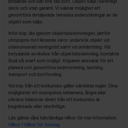
bindande och kan inte tas bort. Objekt säljs i befintligt
skick och utan garanti. Vi saknar möjlighet att
genomföra detaljerade tekniska undersökningar av de
objekt som säljs.
Inför köp, läs igenom objektsbeskrivningen, jämför
utropspris mot liknande varor, undersök objekt vid
utannonserad visningstid samt vid avhämtning. Vid
betydande avvikelse från objektsbeskrivning, kontakta
Budi så snart som möjligt. Köparen ansvarar för att
planera och genomföra nedmontering, lastning,
transport och bortforsling.
Vid köp från ett konkursbo gäller särskilda regler. Dina
möjligheter att exempelvis reklamera, ångra eller
utkräva felansvar direkt från ett konkursbo är
begränsade eller obefintliga.
Läs gärna våra fullständiga villkor för mer information:
Villkor
/
Villkor för företag