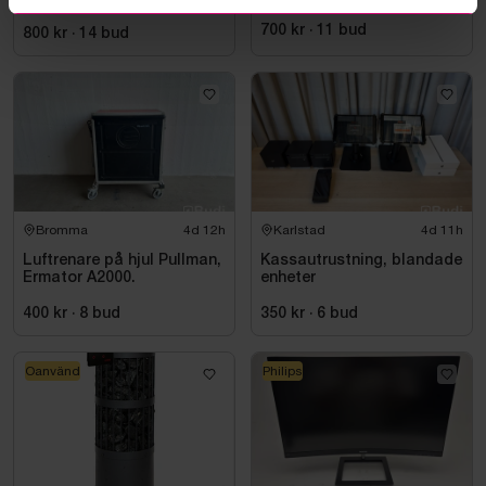
700 kr
·
11
bud
800 kr
·
14
bud
Bromma
4d 12h
Karlstad
4d 11h
Luftrenare på hjul Pullman,
Kassautrustning, blandade
Ermator A2000.
enheter
400 kr
·
8
bud
350 kr
·
6
bud
Oanvänd
Philips