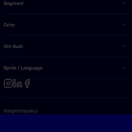
Segment
Orter
Om Budi
Språk / Language
Integritetspolicy
Användarvillkor
© Budi AB 2026