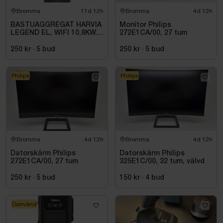
Bromma
11d 12h
Bromma
4d 12h
BASTUAGGREGAT HARVIA
Monitor Philips
LEGEND EL, WIFI 10,8KW
272E1CA/00, 27 tum
SVART 9-18M3
250 kr
·
5
bud
250 kr
·
5
bud
Philips
Philips
Bromma
4d 12h
Bromma
4d 12h
Datorskärm Philips
Datorskärm Philips
272E1CA/00, 27 tum
325E1C/00, 32 tum, välvd
250 kr
·
5
bud
150 kr
·
4
bud
Oanvänd