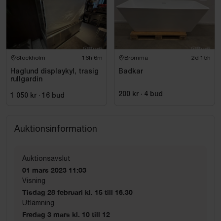
Stockholm
16h 6m
Bromma
2d 15h
Haglund displaykyl, trasig
Badkar
rullgardin
200 kr
·
4
bud
1 050 kr
·
16
bud
Auktionsinformation
Auktionsavslut
01 mars 2023 11:03
Visning
Tisdag 28 februari kl. 15 till 16.30
Utlämning
Fredag 3 mars kl. 10 till 12