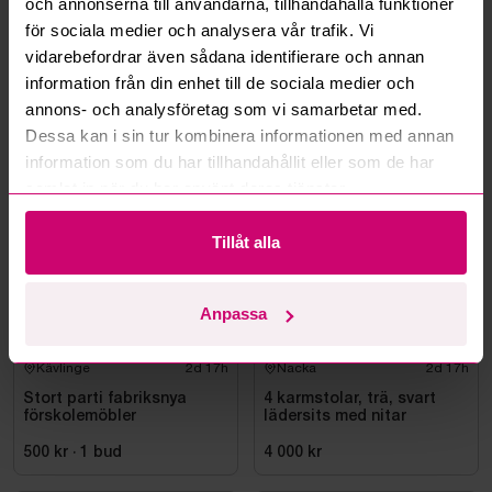
och annonserna till användarna, tillhandahålla funktioner
Kan ni frakta mina vunna objekt?
för sociala medier och analysera vår trafik. Vi
vidarebefordrar även sådana identifierare och annan
Läs fler frågor och svar
information från din enhet till de sociala medier och
annons- och analysföretag som vi samarbetar med.
Dessa kan i sin tur kombinera informationen med annan
Mer från samma kategori
information som du har tillhandahållit eller som de har
samlat in när du har använt deras tjänster.
Tillåt alla
Anpassa
Kävlinge
2d 17h
Nacka
2d 17h
Stort parti fabriksnya
4 karmstolar, trä, svart
förskolemöbler
lädersits med nitar
500 kr
·
1
bud
4 000 kr