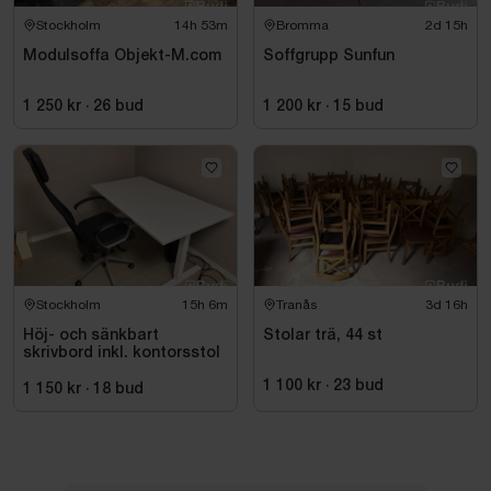
Stockholm
14h 53m
Bromma
2d 15h
Modulsoffa Objekt-M.com
Soffgrupp Sunfun
1 250 kr
·
26
bud
1 200 kr
·
15
bud
Stockholm
15h 6m
Tranås
3d 16h
Höj- och sänkbart
Stolar trä, 44 st
skrivbord inkl. kontorsstol
1 100 kr
·
23
bud
1 150 kr
·
18
bud