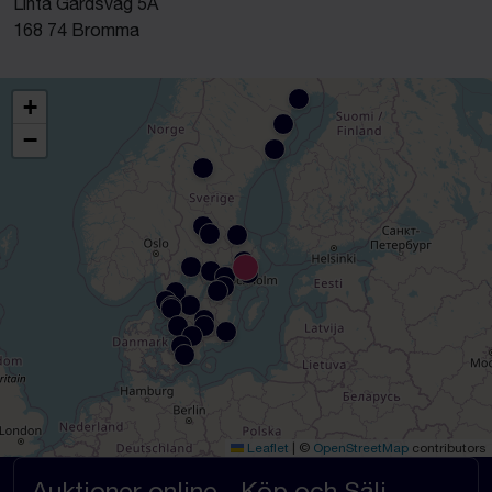
Linta Gårdsväg 5A
168 74 Bromma
+
−
Leaflet
|
©
OpenStreetMap
contributors
Auktioner online - Köp och Sälj