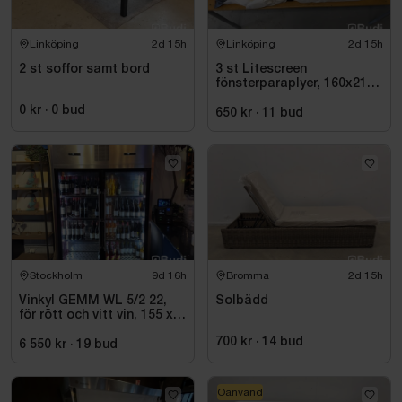
Linköping
2d 15h
Linköping
2d 15h
2 st soffor samt bord
3 st Litescreen
fönsterparaplyer, 160x210
cm
0 kr
·
0
bud
650 kr
·
11
bud
Stockholm
9d 16h
Bromma
2d 15h
Vinkyl GEMM WL 5/2 22,
Solbädd
för rött och vitt vin, 155 x
220 cm
700 kr
·
14
bud
6 550 kr
·
19
bud
Oanvänd