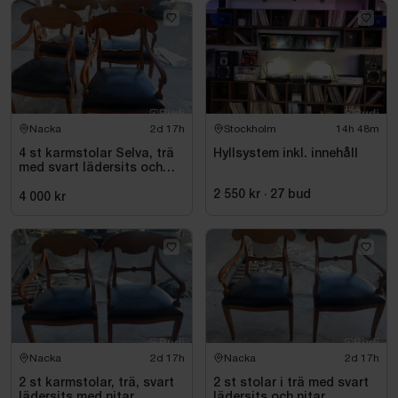
Nacka
2d 17h
Stockholm
14h 48m
4 st karmstolar Selva, trä
Hyllsystem inkl. innehåll
med svart lädersits och
nitar
2 550 kr
·
27
bud
4 000 kr
Nacka
2d 17h
Nacka
2d 17h
2 st karmstolar, trä, svart
2 st stolar i trä med svart
lädersits med nitar
lädersits och nitar