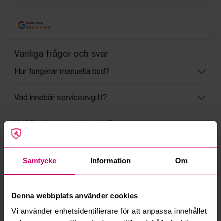
Google Rating
4.5
Vanliga frågor och svar
Hur fungerar manuella bud?
Vad innebär serviceavgift?
Vad är ett reservationspris?
Hur fungerar maxbud?
Samtycke
Information
Om
Hur fungerar budmotorn?
Denna webbplats använder cookies
Kan jag ångra ett bud?
Vi använder enhetsidentifierare för att anpassa innehållet