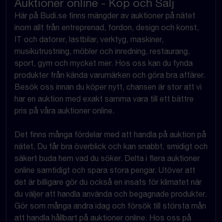
Auktioner online - Köp och Sälj
Här på Budi.se finns mängder av auktioner på nätet
inom allt från entreprenad, fordon, design och konst,
IT och datorer, lastbilar, verktyg, maskiner,
musikutrustning, möbler och inredning, restaurang,
sport, gym och mycket mer. Hos oss kan du fynda
produkter från kända varumärken och göra bra affärer.
Besök oss innan du köper nytt, chansen är stor att vi
har en auktion med exakt samma vara till ett bättre
pris på våra auktioner online.
Det finns många fördelar med att handla på auktion på
nätet. Du får bra överblick och kan snabbt, smidigt och
säkert buda hem vad du söker. Delta i flera auktioner
online samtidigt och spara stora pengar. Utöver att
det är billigare gör du också en insats för klimatet när
du väljer att handla använda och begagnade produkter.
Gör som många andra idag och försök till största mån
att handla hållbart på auktioner online. Hos oss på