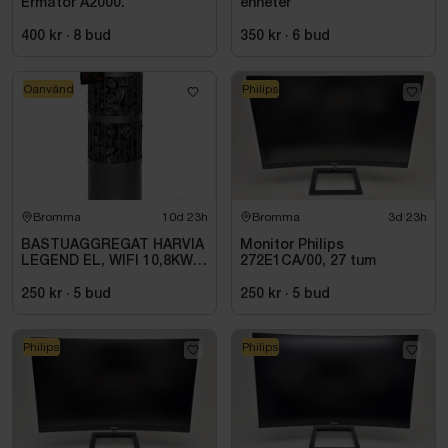
Ermator A2000.
enheter
400 kr
·
8
bud
350 kr
·
6
bud
Oanvänd
Philips
Bromma
10d 23h
Bromma
3d 23h
BASTUAGGREGAT HARVIA
Monitor Philips
LEGEND EL, WIFI 10,8KW
272E1CA/00, 27 tum
SVART 9-18M3
250 kr
·
5
bud
250 kr
·
5
bud
Philips
Philips