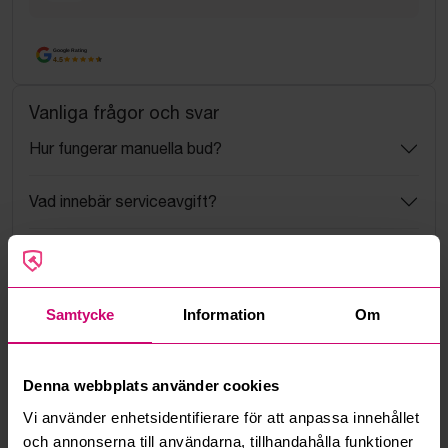
Google Rating
4.5
Vanliga frågor och svar
Hur fungerar manuella bud?
Vad innebär serviceavgift?
Vad är ett reservationspris?
Hur fungerar maxbud?
Samtycke
Information
Om
Hur fungerar budmotorn?
Denna webbplats använder cookies
Kan jag ångra ett bud?
Vi använder enhetsidentifierare för att anpassa innehållet
och annonserna till användarna, tillhandahålla funktioner