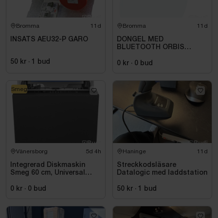
Bromma
11d
Bromma
11d
INSATS AEU32-P GARO
DONGEL MED
BLUETOOTH ORBIS
709971
50 kr
·
1
bud
0 kr
·
0
bud
Smeg
Vänersborg
5d 4h
Haninge
11d
Integrerad Diskmaskin
Streckkodsläsare
Smeg 60 cm, Universal
Datalogic med laddstation
STL362DQ
0 kr
·
0
bud
50 kr
·
1
bud