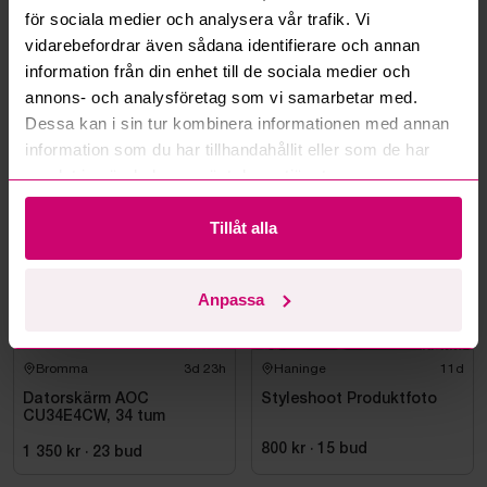
för sociala medier och analysera vår trafik. Vi
Kan ni frakta mina vunna objekt?
vidarebefordrar även sådana identifierare och annan
information från din enhet till de sociala medier och
Läs fler frågor och svar
annons- och analysföretag som vi samarbetar med.
Dessa kan i sin tur kombinera informationen med annan
information som du har tillhandahållit eller som de har
Mer från samma kategori
samlat in när du har använt deras tjänster.
Tillåt alla
Anpassa
Bromma
3d 23h
Haninge
11d
Datorskärm AOC
Styleshoot Produktfoto
CU34E4CW, 34 tum
800 kr
·
15
bud
1 350 kr
·
23
bud