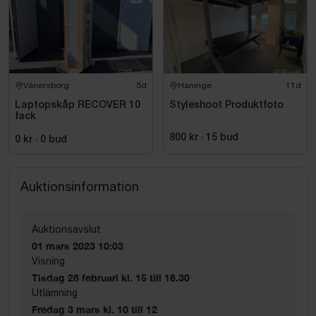
Vänersborg
5d
Haninge
11d
Laptopskåp RECOVER 10
Styleshoot Produktfoto
fack
800 kr
·
15
bud
0 kr
·
0
bud
Auktionsinformation
Auktionsavslut
01 mars 2023 10:03
Visning
Tisdag 28 februari kl. 15 till 16.30
Utlämning
Fredag 3 mars kl. 10 till 12