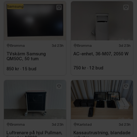
Samsung
Bromma
3d 23h
Bromma
3d 23h
TVskärm Samsung
AC-enhet, 36-M07, 2050 W
QM50C, 50 tum
750 kr
·
12
bud
850 kr
·
15
bud
Bromma
3d 23h
Karlstad
3d 22h
Luftrenare på hjul Pullman,
Kassautrustning, blandade