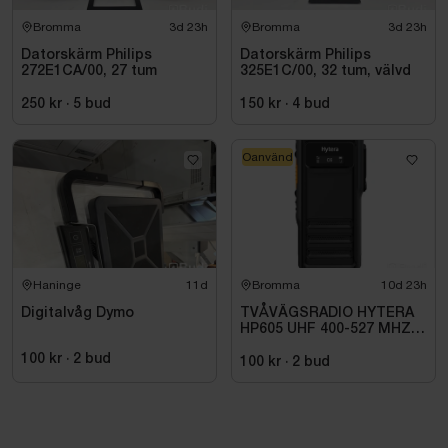
Bromma
3d 23h
Bromma
3d 23h
Datorskärm Philips
Datorskärm Philips
272E1CA/00, 27 tum
325E1C/00, 32 tum, välvd
250 kr
·
5
bud
150 kr
·
4
bud
Oanvänd
Haninge
11d
Bromma
10d 23h
Digitalvåg Dymo
TVÅVÄGSRADIO HYTERA
HP605 UHF 400-527 MHZ
IP67 KONRADSSON
100 kr
·
2
bud
100 kr
·
2
bud