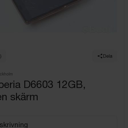
)
Dela
ockholm
peria D6603 12GB,
en skärm
skrivning