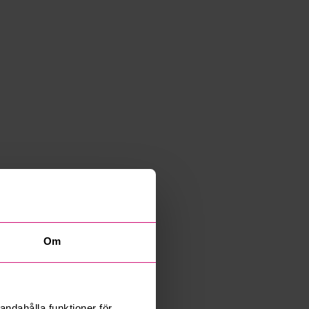
Om
andahålla funktioner för