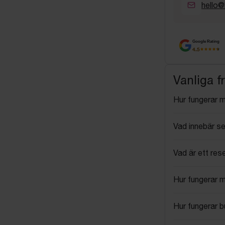
hello@
Google Rating
4.5
Vanliga f
Hur fungerar 
Vad innebär se
Vad är ett res
Hur fungerar 
Hur fungerar 