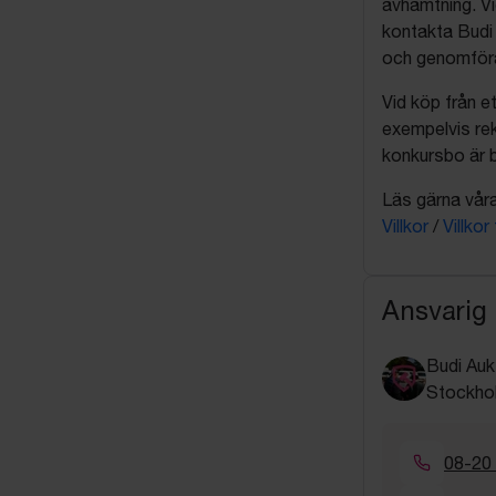
avhämtning. Vi
kontakta Budi 
och genomföra 
Vid köp från et
exempelvis rek
konkursbo är b
Läs gärna våra 
Villkor
/
Villkor
Ansvarig
Budi Auk
Stockho
08-20