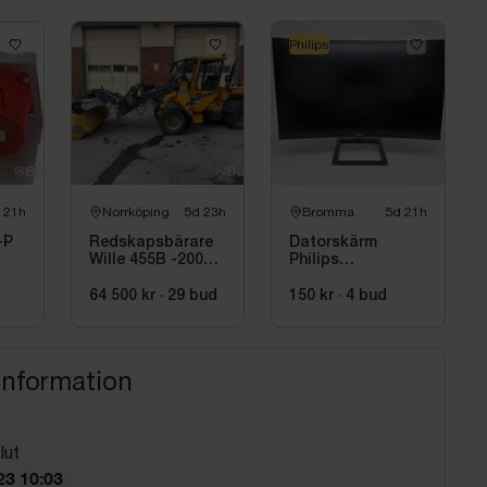
Philips
 21h
Norrköping
5d 23h
Bromma
5d 21h
-P
Redskapsbärare
Datorskärm
Wille 455B -2006
Philips
med sopvals
325E1C/00, 32
tum, välvd
64 500 kr
·
29
bud
150 kr
·
4
bud
information
lut
23 10:03