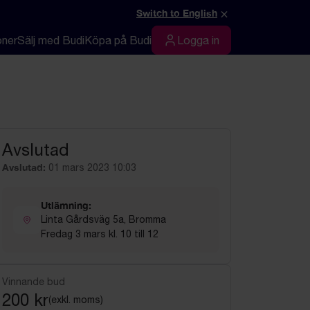
×
Switch to English
oner
Sälj med Budi
Köpa på Budi
Logga in
Logga in
Avslutad
Avslutad:
01 mars 2023 10:03
Utlämning:
Linta Gårdsväg 5a, Bromma
Fredag 3 mars kl. 10 till 12
Vinnande bud
200 kr
(exkl. moms)