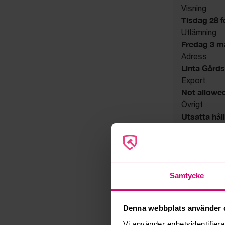
Visning
Tisdag 28 fe
Utlämning
Fredag 3 mar
Adress
Linta Gård
Export
Not allowe
Övrigt
Utsatta håll
Säljare
Konkursbo
Samtycke
Denna webbplats använder 
Vi använder enhetsidentifierar