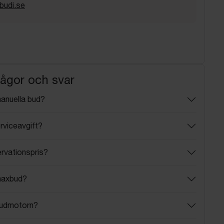
budi.se
rågor och svar
manuella bud?
rviceavgift?
ervationspris?
maxbud?
budmotorn?