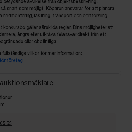
d betydande avvikelse från objektsbeskrivning,
så snart som möjligt. Köparen ansvarar för att planera
nedmontering, lastning, transport och bortforsling.
t konkursbo gäller särskilda regler. Dina möjligheter att
lamera, ångra eller utkräva felansvar direkt från ett
egränsade eller obefintliga.
fullständiga villkor för mer information:
 för företag
 auktionsmäklare
tioner
lm
 65 55