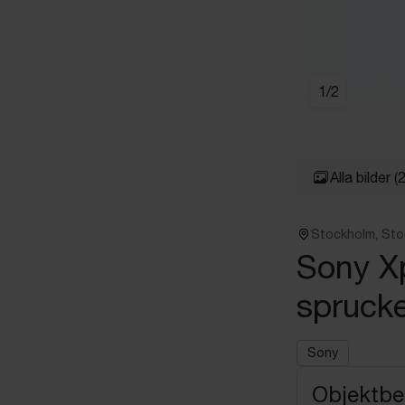
1
/
2
Alla bilder
(2
Stockholm, St
Sony X
spruck
Sony
Objektbe