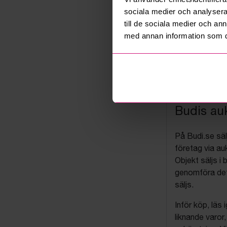
sociala medier och analysera 
till de sociala medier och a
med annan information som du 
Budis auk
På Budi.se säl
företag via auk
Objekt säljs i 
genomföra det
säljs.
Inför köp, läs
liknande varor