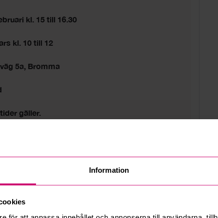
bruari kl. 15 till 16.30
s kl. 10 till 12
sväg 5a, Bromma
d
tider gäller.
Information
cookies
e för att anpassa innehållet och annonserna till användarna, tillh