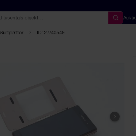
Aukti
Sök
 Surfplattor
ID: 27/40549
Nästa