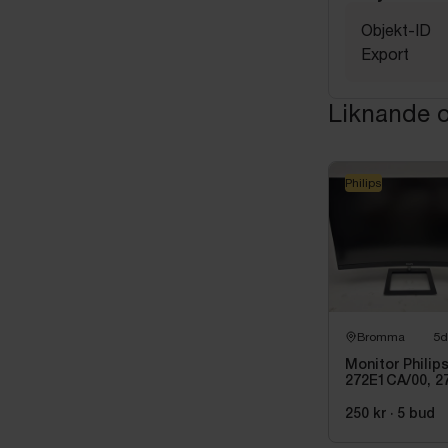
Objekt-ID
Export
Liknande o
Philips
Bromma
5d
Monitor Philip
272E1CA/00, 2
tum
250 kr
·
5
bud