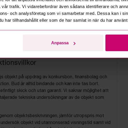
vår trafik. Vi vidarebefordrar även sådana identifierare och anna
nnons- och analysföretag som vi samarbetar med. Dessa kan i sin
har tillhandahållit eller som de har samlat in när du har använt 
Anpassa
tionsvillkor
js objekt på uppdrag av konkursbon, finansbolag och
tion. Bud är alltid bindande och kan inte tas bort.
befintligt skick och utan garanti. Vi saknar möjlighet att
aljerade tekniska undersökningar av de objekt som
 igenom objektsbeskrivningen, jämför utropspris mot
, undersök objekt vid utannonserad visningstid samt vid