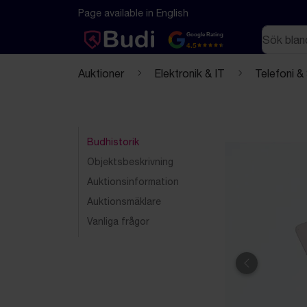
Hoppa till innehåll
Textbaserad (markdown) version av denna sida
Page available in English
Sök
Google Rating
4.5
Auktioner
Elektronik & IT
Telefoni &
Budhistorik
Objektsbeskrivning
Auktionsinformation
Auktionsmäklare
Vanliga frågor
Föregående