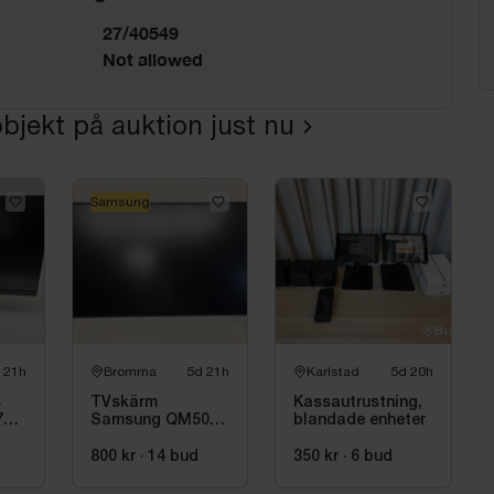
27/40549
Not allowed
bjekt på auktion just nu
Samsung
 21h
Bromma
5d 21h
Karlstad
5d 20h
s
TVskärm
Kassautrustning,
7
Samsung QM50C,
blandade enheter
50 tum
800 kr
·
14
bud
350 kr
·
6
bud