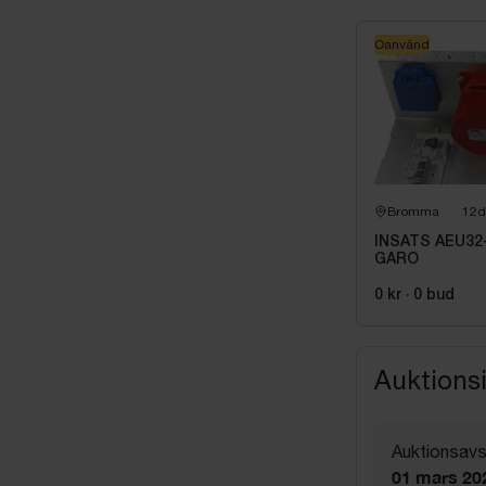
Oanvänd
Bromma
12d
INSATS AEU32
GARO
0 kr
·
0
bud
Auktions
Auktionsavs
01 mars 20