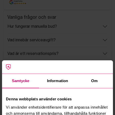
Google Rating
4.5
Vanliga frågor och svar
Hur fungerar manuella bud?
Vad innebär serviceavgift?
Vad är ett reservationspris?
Hur fungerar maxbud?
Hur fungerar budmotorn?
Samtycke
Information
Om
Kan jag ångra ett bud?
Denna webbplats använder cookies
Vi använder enhetsidentifierare för att anpassa innehållet
Kan ni frakta mina vunna objekt?
och annonserna till användarna, tillhandahålla funktioner