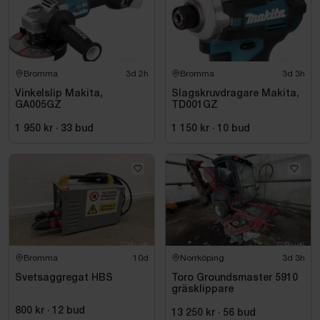
Bromma
3d 2h
Bromma
3d 3h
Vinkelslip Makita,
Slagskruvdragare Makita,
GA005GZ
TD001GZ
1 950 kr
·
33
bud
1 150 kr
·
10
bud
Bromma
10d
Norrköping
3d 3h
Svetsaggregat HBS
Toro Groundsmaster 5910
gräsklippare
800 kr
·
12
bud
13 250 kr
·
56
bud