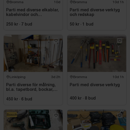
Bromma
10d
Bromma
10d 1h
Parti med diverse elkablar,
Parti med diverse verktyg
kabelvindor och
och redskap
fördelningscentraler
250 kr
·
7
bud
50 kr
·
1
bud
Linköping
3d 2h
Bromma
10d 1h
Parti diverse för målning,
Parti med diverse verktyg
bl.a. tapetbord, bockar,
trycksprutor, diverse
400 kr
·
8
bud
redskap
450 kr
·
6
bud
Bosch