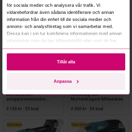
för sociala medier och analysera vår trafik. Vi
Läs fler frågor och svar
vidarebefordrar även sådana identifierare och annan
information från din enhet till de sociala medier och
annons- och analysföretag som vi samarbetar med.
Mer från samma kategori
Dessa kan i sin tur kombinera informationen med annan
information som du har tillhandahållit eller som de har
samlat in när du har använt deras tjänster.
Milwaukee
Milwaukee
Tillåt alla
Anpassa
Smedjebacken
3d 4h
Bromma
10d 1h
Batteridriven
Cirkelsåg och
avloppsrensmaskin
Mutterdragare Milwaukee
Milwaukee M18 FUEL M18
FSSM-121 | Oanvänd
3 150 kr
·
23
bud
2 050 kr
·
24
bud
Oanvänd
Oanvänd