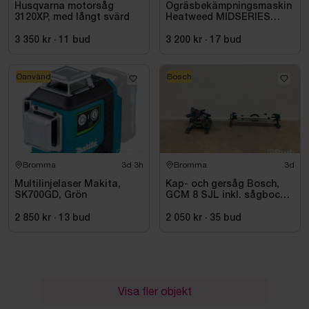
Husqvarna motorsåg
Ogräsbekämpningsmaskin
3120XP, med långt svärd
Heatweed MIDSERIES
22/8, -2015
3 350 kr
·
11
bud
3 200 kr
·
17
bud
Oanvänd
Bosch
Bromma
3d 3h
Bromma
3d
Multilinjelaser Makita,
Kap- och gersåg Bosch,
SK700GD, Grön
GCM 8 SJL inkl. sågbock
Bosch, GTA 2500
2 850 kr
·
13
bud
2 050 kr
·
35
bud
Visa fler objekt