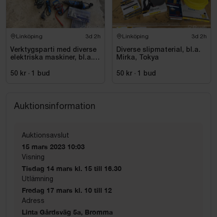
Linköping
3d 2h
Linköping
3d 2h
Verktygsparti med diverse
Diverse slipmaterial, bl.a.
elektriska maskiner, bl.a.
Mirka, Tokya
Bosch
50 kr
·
1
bud
50 kr
·
1
bud
Auktionsinformation
Auktionsavslut
15 mars 2023 10:03
Visning
Tisdag 14 mars kl. 15 till 16.30
Utlämning
Fredag 17 mars kl. 10 till 12
Adress
Linta Gårdsväg 5a, Bromma