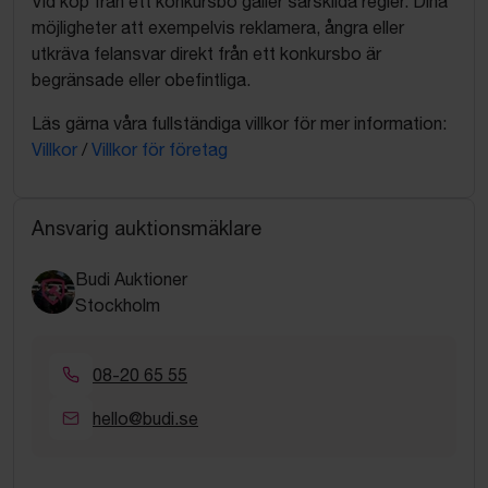
Vid köp från ett konkursbo gäller särskilda regler. Dina
möjligheter att exempelvis reklamera, ångra eller
utkräva felansvar direkt från ett konkursbo är
begränsade eller obefintliga.
Läs gärna våra fullständiga villkor för mer information:
Villkor
/
Villkor för företag
Ansvarig auktionsmäklare
Budi Auktioner
Stockholm
08-20 65 55
hello@budi.se