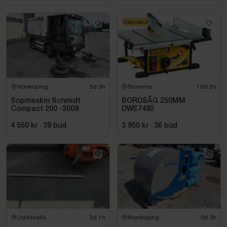
Oanvänd
Norrköping
3d 3h
Bromma
10d 2h
Sopmaskin Schmidt
BORDSÅG 250MM
Compact 200 -2009
DWE7492
4 550 kr
·
39
bud
3 950 kr
·
36
bud
Uddevalla
3d 1h
Norrköping
3d 3h