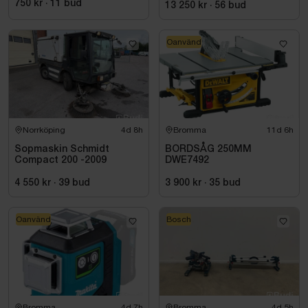
750 kr
·
11
bud
13 250 kr
·
56
bud
Oanvänd
Norrköping
4d 8h
Bromma
11d 6h
Sopmaskin Schmidt
BORDSÅG 250MM
Compact 200 -2009
DWE7492
4 550 kr
·
39
bud
3 900 kr
·
35
bud
Oanvänd
Bosch
Bromma
4d 7h
Bromma
4d 5h