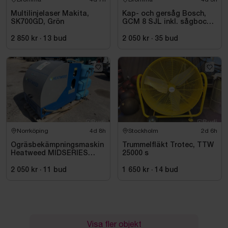
Multilinjelaser Makita,
Kap- och gersåg Bosch,
SK700GD, Grön
GCM 8 SJL inkl. sågbock
Bosch, GTA 2500
2 850 kr
·
13
bud
2 050 kr
·
35
bud
Norrköping
4d 8h
Stockholm
2d 6h
Ogräsbekämpningsmaskin
Trummelfläkt Trotec, TTW
Heatweed MIDSERIES
25000 s
22/8, -2015
2 050 kr
·
11
bud
1 650 kr
·
14
bud
Visa fler objekt