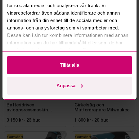
för sociala medier och analysera vår trafik. Vi
Läs fler frågor och svar
vidarebefordrar även sådana identifierare och annan
information från din enhet till de sociala medier och
annons- och analysföretag som vi samarbetar med.
Dessa kan i sin tur kombinera informationen med annan
Mer från samma kategori
information som du har tillhandahållit eller som de har
samlat in när du har använt deras tjänster.
Milwaukee
Milwaukee
Tillåt alla
Anpassa
Smedjebacken
4d 9h
Bromma
11d 6h
Batteridriven
Cirkelsåg och
avloppsrensmaskin
Mutterdragare Milwaukee
Milwaukee M18 FUEL M18
FSSM-121 | Oanvänd
3 150 kr
·
23
bud
1 800 kr
·
20
bud
Oanvänd
Oanvänd