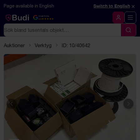
Hoppa till innehåll
Textbaserad (markdown) version av denna sida
×
Page available in English
Switch to English
Google Rating
4.5
Logga in
Sök
Sök
Auktioner
Verktyg
ID: 10/40642
Föregående
Näst