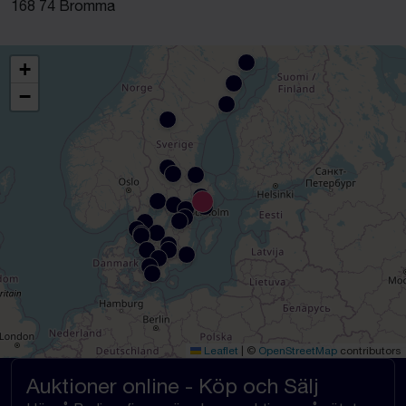
168 74 Bromma
+
−
Leaflet
|
©
OpenStreetMap
contributors
Auktioner online - Köp och Sälj