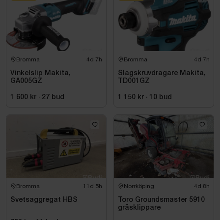
Bromma
4d 7h
Bromma
4d 7h
Vinkelslip Makita,
Slagskruvdragare Makita,
GA005GZ
TD001GZ
1 600 kr
·
27
bud
1 150 kr
·
10
bud
Bromma
11d 5h
Norrköping
4d 8h
Svetsaggregat HBS
Toro Groundsmaster 5910
gräsklippare