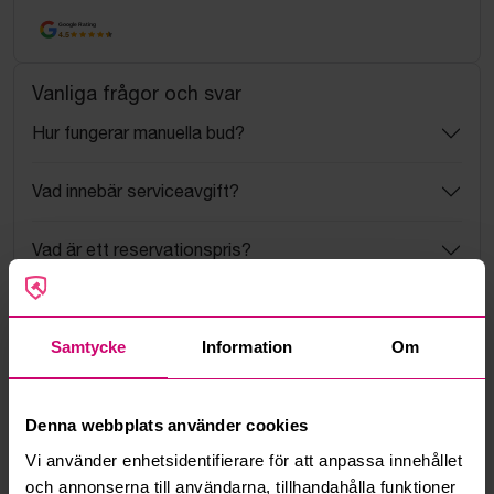
Google Rating
4.5
Vanliga frågor och svar
Hur fungerar manuella bud?
Vad innebär serviceavgift?
Vad är ett reservationspris?
Hur fungerar maxbud?
Samtycke
Information
Om
Hur fungerar budmotorn?
Kan jag ångra ett bud?
Denna webbplats använder cookies
Vi använder enhetsidentifierare för att anpassa innehållet
Kan ni frakta mina vunna objekt?
och annonserna till användarna, tillhandahålla funktioner