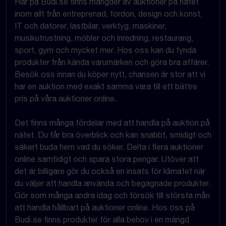
Här på Budi.se finns mängder av auktioner på nätet
inom allt från entreprenad, fordon, design och konst,
IT och datorer, lastbilar, verktyg, maskiner,
musikutrustning, möbler och inredning, restaurang,
sport, gym och mycket mer. Hos oss kan du fynda
produkter från kända varumärken och göra bra affärer.
Besök oss innan du köper nytt, chansen är stor att vi
har en auktion med exakt samma vara till ett bättre
pris på våra auktioner online.
Det finns många fördelar med att handla på auktion på
nätet. Du får bra överblick och kan snabbt, smidigt och
säkert buda hem vad du söker. Delta i flera auktioner
online samtidigt och spara stora pengar. Utöver att
det är billigare gör du också en insats för klimatet när
du väljer att handla använda och begagnade produkter.
Gör som många andra idag och försök till största mån
att handla hållbart på auktioner online. Hos oss på
Budi.se finns produkter för alla behov i en mängd