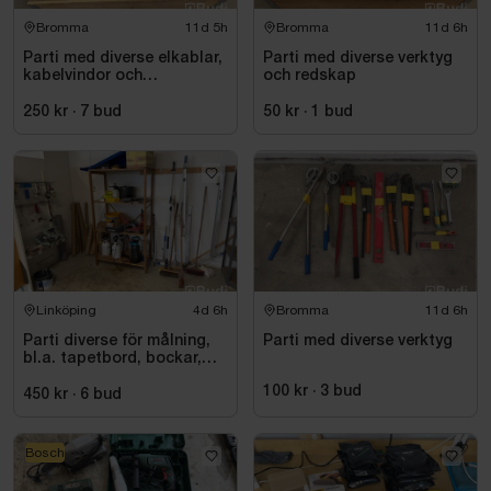
Bromma
11d 5h
Bromma
11d 6h
Parti med diverse elkablar,
Parti med diverse verktyg
kabelvindor och
och redskap
fördelningscentraler
250 kr
·
7
bud
50 kr
·
1
bud
Linköping
4d 6h
Bromma
11d 6h
Parti diverse för målning,
Parti med diverse verktyg
bl.a. tapetbord, bockar,
trycksprutor, diverse
100 kr
·
3
bud
redskap
450 kr
·
6
bud
Bosch