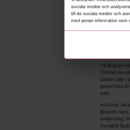
sociala medier och analysera 
till de sociala medier och a
med annan information som du 
Budis auk
På Budi.se säl
företag via auk
Objekt säljs i 
genomföra det
säljs.
Inför köp, läs
liknande varor
avhämtning. Vi
kontakta Budi 