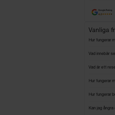
Google Rating
4.5
Vanliga f
Hur fungerar 
Vad innebär se
Vad är ett res
Hur fungerar 
Hur fungerar 
Kan jag ångra 