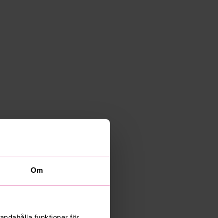
Om
andahålla funktioner för