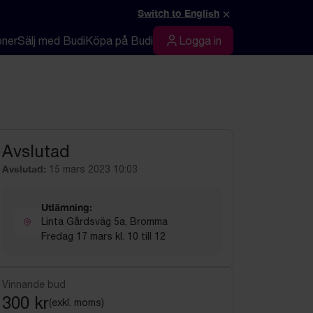
×
Switch to English
oner
Sälj med Budi
Köpa på Budi
Logga in
Logga in
Avslutad
Avslutad:
15 mars 2023 10:03
Utlämning:
Linta Gårdsväg 5a, Bromma
Fredag 17 mars kl. 10 till 12
Vinnande bud
300 kr
(exkl. moms)