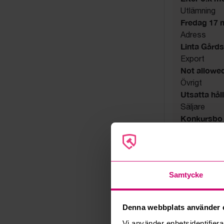
Utlämning
Fredag 17 ma
Adress
Linta Gård
Export
Not allowe
Övrigt
Utsatta håll
Säljare
Konkursbo
Samtycke
Denna webbplats använder 
Vi använder enhetsidentifierar