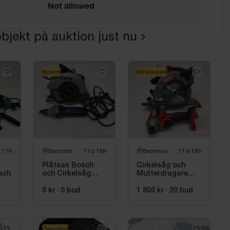
Not allowed
bjekt på auktion just nu
Bosch
Milwaukee
 17h
Bromma
11d 18h
Bromma
11d 18h
Plåtsax Bosch
Cirkelsåg och
tach
och Cirkelsåg
Mutterdragare
Skilsaw
Milwaukee
0 kr
·
0
bud
1 800 kr
·
20
bud
Oanvänd