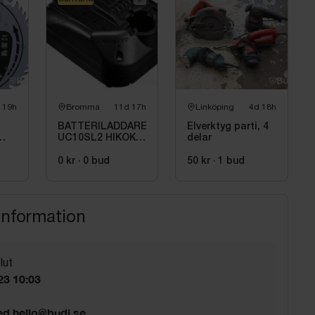
 19h
Bromma
11d 17h
Linköping
4d 18h
BATTERILADDARE
Elverktyg parti, 4
UC10SL2 HIKOKI,
delar
nga
10.8V
0 kr
·
0
bud
50 kr
·
1
bud
information
lut
23 10:03
ed hello@budi.se