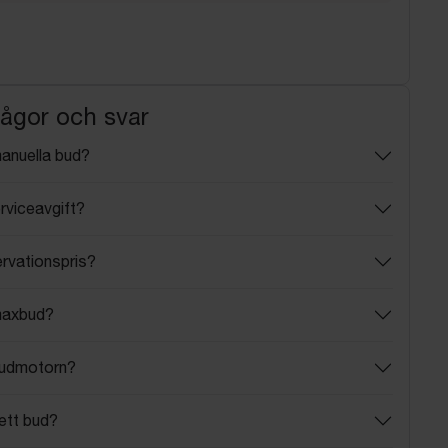
rågor och svar
manuella bud?
rviceavgift?
ervationspris?
maxbud?
budmotorn?
ett bud?