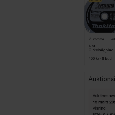
Bromma
4d
4 st.
Cirkelsågblad
Makita Sågkli
400 kr
·
8
bud
Auktions
Auktionsavs
15 mars 20
Visning
Efter ö.k m