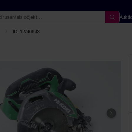
Aukti
Sök
ID: 12/40643
Nästa