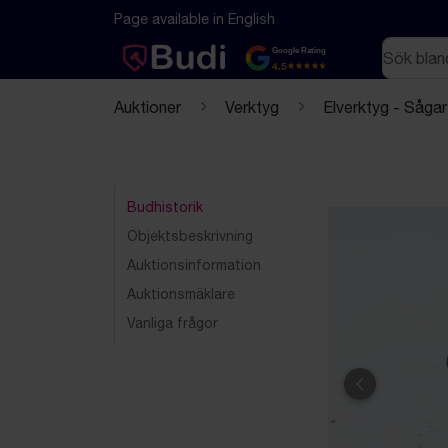
Hoppa till innehåll
Textbaserad (markdown) version av denna sida
Page available in English
Sök
Google Rating
4.5
Auktioner
Verktyg
Elverktyg - Sågar
Budhistorik
Objektsbeskrivning
Auktionsinformation
Auktionsmäklare
Vanliga frågor
Föregående