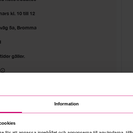
rs kl. 10 till 12
sväg 5a, Bromma
d
tider gäller.
Information
cookies
e för att anpassa innehållet och annonserna till användarna, tillh