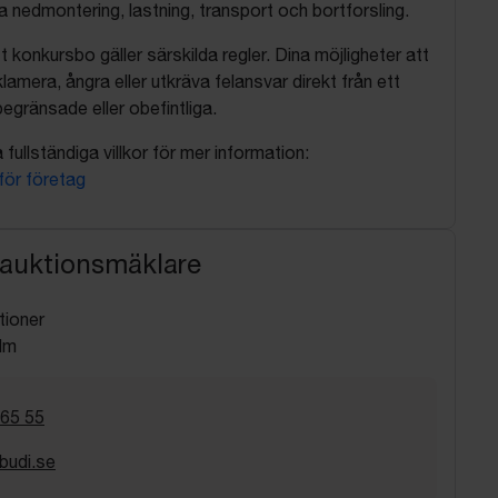
nedmontering, lastning, transport och bortforsling.
t konkursbo gäller särskilda regler. Dina möjligheter att
lamera, ångra eller utkräva felansvar direkt från ett
egränsade eller obefintliga.
fullständiga villkor för mer information:
 för företag
 auktionsmäklare
tioner
lm
 65 55
budi.se