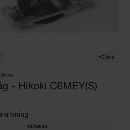
)
Dela
ockholm
åg - Hikoki C6MEY(S)
skrivning
12/40643