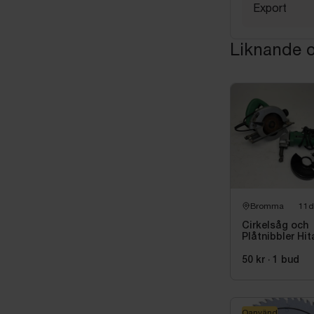
Export
Liknande o
Bromma
11d
Cirkelsåg och
Plåtnibbler Hi
50 kr
·
1
bud
Oanvänd