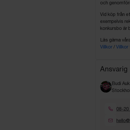
och genomföra 
Vid köp från et
exempelvis rek
konkursbo är b
Läs gärna våra 
Villkor
/
Villkor
Ansvarig
Budi Auk
Stockho
08-20
hello@