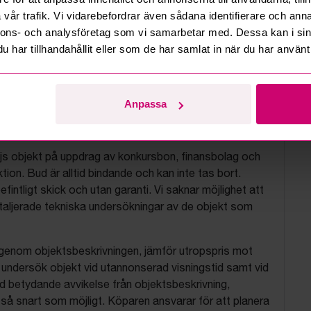
vår trafik. Vi vidarebefordrar även sådana identifierare och anna
nnons- och analysföretag som vi samarbetar med. Dessa kan i sin
har tillhandahållit eller som de har samlat in när du har använt 
Anpassa
tionsvillkor
js objekt på uppdrag av konkursbon, finansbolag och
tion. Bud är alltid bindande och kan inte tas bort.
befintligt skick och utan garanti. Vi saknar möjlighet att
aljerade tekniska undersökningar av de objekt som
 igenom objektsbeskrivningen, jämför utropspris mot
, undersök objekt vid utannonserad visningstid samt vid
d betydande avvikelse från objektsbeskrivning,
så snart som möjligt. Köparen ansvarar för att planera