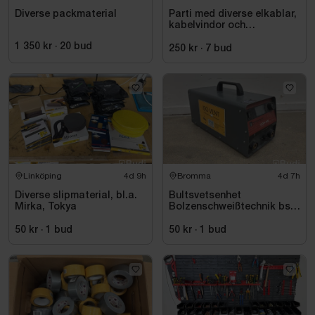
Diverse packmaterial
Parti med diverse elkablar,
kabelvindor och
fördelningscentraler
1 350 kr
·
20
bud
250 kr
·
7
bud
Linköping
4d 9h
Bromma
4d 7h
Diverse slipmaterial, bl.a.
Bultsvetsenhet
Mirka, Tokya
Bolzenschweißtechnik bsk
+ BTV GmbH, CDP-66
50 kr
·
1
bud
50 kr
·
1
bud