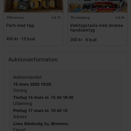
Bromma
4d 7h
Linköping
4d 8h
Parti med tejp
Verktygstavla med diverse
handverktyg
450 kr
·
10
bud
300 kr
·
6
bud
Auktionsinformation
Auktionsavslut
15 mars 2023 10:03
Visning
Tisdag 14 mars kl. 15 till 16.30
Utlämning
Fredag 17 mars kl. 10 till 12
Adress
Linta Gårdsväg 5a, Bromma
Export