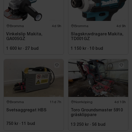
Bromma
4d 9h
Bromma
4d 9h
Vinkelslip Makita,
Slagskruvdragare Makita,
GA005GZ
TD001GZ
1 600 kr
·
27
bud
1 150 kr
·
10
bud
Bromma
11d 7h
Norrköping
4d 10h
Svetsaggregat HBS
Toro Groundsmaster 5910
gräsklippare
750 kr
·
11
bud
13 250 kr
·
56
bud