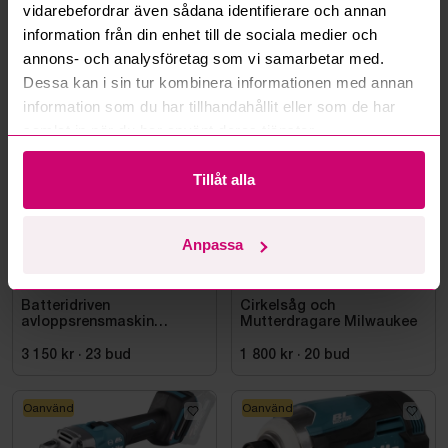
Läs fler frågor och svar
vidarebefordrar även sådana identifierare och annan
information från din enhet till de sociala medier och
annons- och analysföretag som vi samarbetar med.
Dessa kan i sin tur kombinera informationen med annan
Mer från samma kategori
information som du har tillhandahållit eller som de har
samlat in när du har använt deras tjänster.
Milwaukee
Milwaukee
Tillåt alla
Anpassa
Smedjebacken
4d 11h
Bromma
11d 8h
Batteridriven
Cirkelsåg och
avloppsrensmaskin
Mutterdragare Milwaukee
Milwaukee M18 FUEL M18
FSSM-121 | Oanvänd
3 150 kr
·
23
bud
1 800 kr
·
20
bud
Oanvänd
Oanvänd