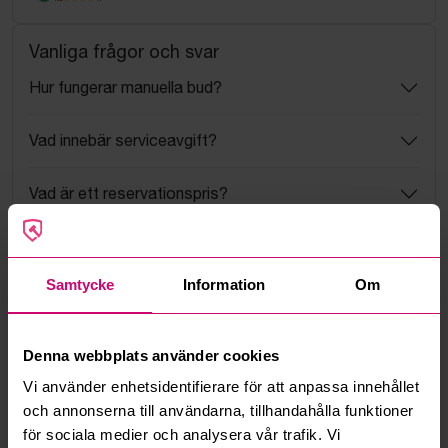
Vanliga frågor och svar
Hur fungerar manuella bud?
Vad innebär serviceavgift?
Vad är ett reservationspris?
Hur fungerar maxbud?
Samtycke
Information
Om
Hur fungerar budmotorn?
Kan jag ångra ett bud?
Denna webbplats använder cookies
Vi använder enhetsidentifierare för att anpassa innehållet
Kan ni frakta mina vunna objekt?
och annonserna till användarna, tillhandahålla funktioner
för sociala medier och analysera vår trafik. Vi