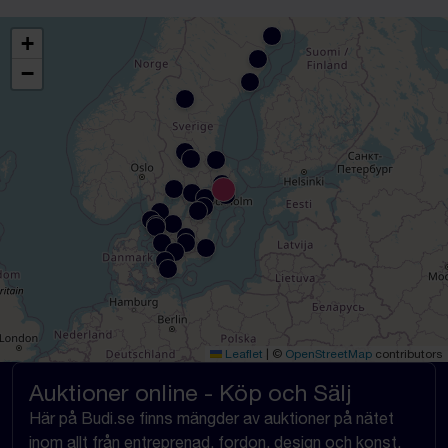
+
−
Leaflet
|
©
OpenStreetMap
contributors
Auktioner online - Köp och Sälj
Här på Budi.se finns mängder av auktioner på nätet
inom allt från entreprenad, fordon, design och konst,