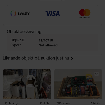
Objektbeskrivning
Objekt-ID
19/40710
Export
Not allowed
Liknande objekt på auktion just nu
Haninge
11d 9h
Bromma
11d 7h