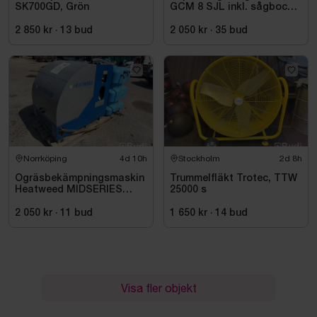
SK700GD, Grön
GCM 8 SJL inkl. sågbock
Bosch, GTA 2500
2 850 kr
·
13
bud
2 050 kr
·
35
bud
Norrköping
4d 10h
Stockholm
2d 8h
Ogräsbekämpningsmaskin
Trummelfläkt Trotec, TTW
Heatweed MIDSERIES
25000 s
22/8, -2015
2 050 kr
·
11
bud
1 650 kr
·
14
bud
Visa fler objekt