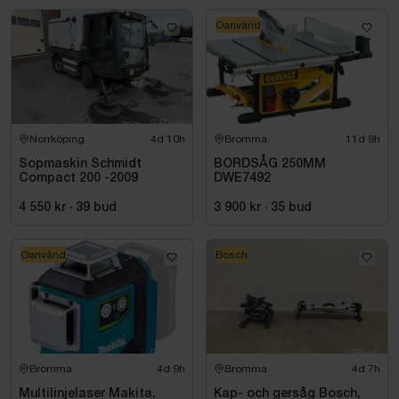
Oanvänd
Norrköping
4d 10h
Bromma
11d 9h
Sopmaskin Schmidt
BORDSÅG 250MM
Compact 200 -2009
DWE7492
4 550 kr
·
39
bud
3 900 kr
·
35
bud
Oanvänd
Bosch
Bromma
4d 9h
Bromma
4d 7h
Multilinjelaser Makita,
Kap- och gersåg Bosch,