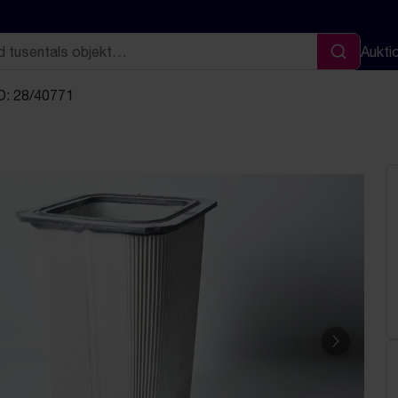
Aukti
Sök
D: 28/40771
Nästa