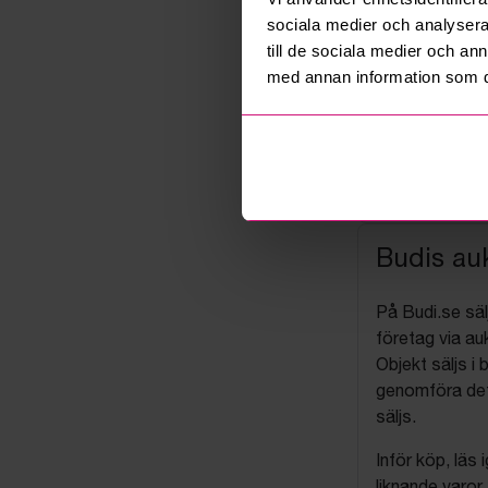
sociala medier och analysera 
till de sociala medier och a
med annan information som du 
Budis auk
På Budi.se säl
företag via auk
Objekt säljs i 
genomföra det
säljs.
Inför köp, läs
liknande varor