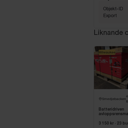
Objekt-ID
Export
Liknande o
Milwaukee
Smedjebacken
8
Batteridriven
avloppsrensma
Milwaukee M1
FUEL M18 FS
3 150 kr
·
23
bu
121 | Oanvänd