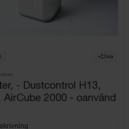
)
Dela
ockholm
lter, - Dustcontrol H13,
, AirCube 2000 - oanvänd
skrivning