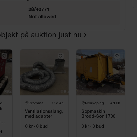
28/40771
Not allowed
bjekt på auktion just nu
4d
Bromma
11d 4h
Norrköping
4d 6h
h
Ventilationsslang,
Sopmaskin
med adapter
Brodd-Son 1700
skin
0 kr
·
0
bud
0 kr
·
0
bud
8
SM-
d