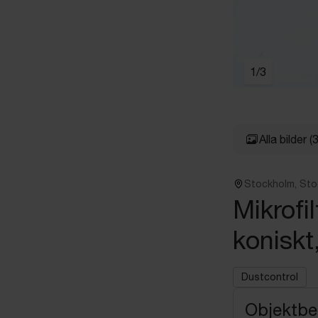
1
/
3
Alla bilder
(3
Stockholm, St
Mikrofi
koniskt
Dustcontrol
Objektbe