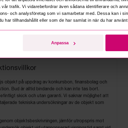
vår trafik. Vi vidarebefordrar även sådana identifierare och anna
nnons- och analysföretag som vi samarbetar med. Dessa kan i sin
har tillhandahållit eller som de har samlat in när du har använt 
Anpassa
tionsvillkor
js objekt på uppdrag av konkursbon, finansbolag och
tion. Bud är alltid bindande och kan inte tas bort.
befintligt skick och utan garanti. Vi saknar möjlighet att
aljerade tekniska undersökningar av de objekt som
 igenom objektsbeskrivningen, jämför utropspris mot
, undersök objekt vid utannonserad visningstid samt vid