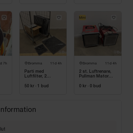
Mini
d 7h
Bromma
11d 4h
Bromma
11d 4h
Parti med
2 st. Luftrenare,
Luftfilter, 2
Pullman Mator
storlekar
och Aervent Mini
50 kr
·
1
bud
0 kr
·
0
bud
information
lut