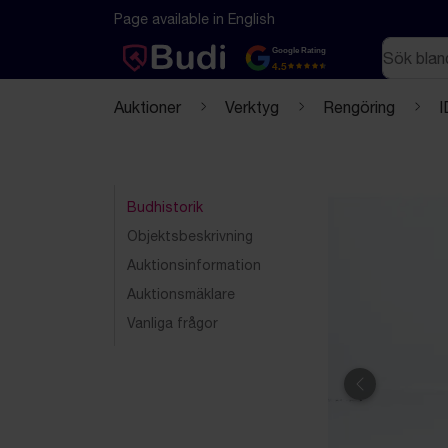
Hoppa till innehåll
Textbaserad (markdown) version av denna sida
Page available in English
Sök
Google Rating
4.5
Auktioner
Verktyg
Rengöring
I
Budhistorik
Objektsbeskrivning
Auktionsinformation
Auktionsmäklare
Vanliga frågor
Föregående