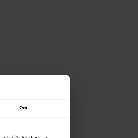
Om
andahålla funktioner för