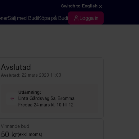
×
Switch to English
oner
Sälj med Budi
Köpa på Budi
Logga in
Logga in
Avslutad
Avslutad:
22 mars 2023 11:03
Utlämning:
Linta Gårdsväg 5a, Bromma
Fredag 24 mars kl. 10 till 12
Vinnande bud
50 kr
(exkl. moms)