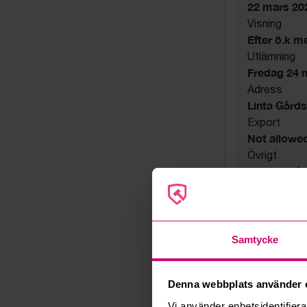
22 mars 20
Visning
Efter ö.k m
Utlämning
Fredag 24 ma
Adress
Linta Gård
Export
Not allowe
Övrigt
Utsatta håll
Säljare
Konkursbo
Samtycke
Denna webbplats använder 
Vi använder enhetsidentifierar