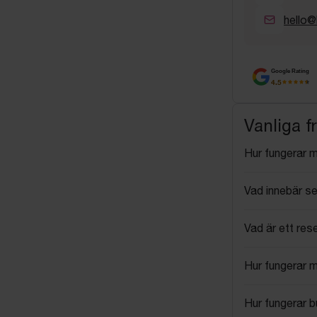
hello@
Google Rating
4.5
Vanliga f
Hur fungerar 
Vad innebär se
Vad är ett res
Hur fungerar 
Hur fungerar 