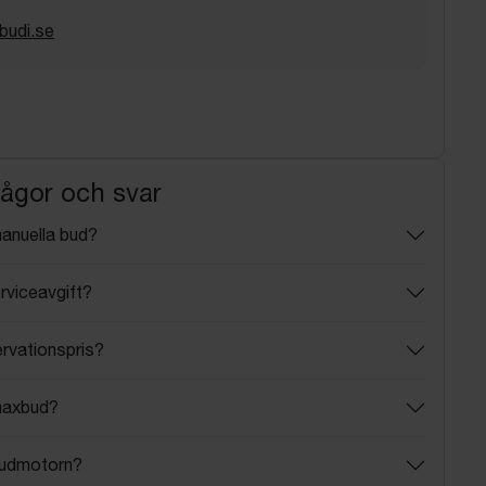
budi.se
rågor och svar
manuella bud?
rviceavgift?
ervationspris?
maxbud?
budmotorn?