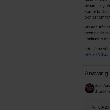
avhämtning. Vi
kontakta Budi 
och genomföra 
Vid köp från et
exempelvis rek
konkursbo är b
Läs gärna våra 
Villkor
/
Villkor
Ansvarig
Budi Auk
Stockho
08-20