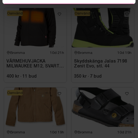
Oanvänd
Oanvänd
Bromma
10d 21h
Bromma
10d 19h
VÄRMEHUVJACKA
Skyddskänga Jalas 7198
MILWAUKEE M12, SVART
Zenit Evo, stl. 44
HHBL4-0. STL M
400 kr
·
11
bud
350 kr
·
7
bud
Oanvänd
Bromma
10d 19h
Bromma
10d 21h