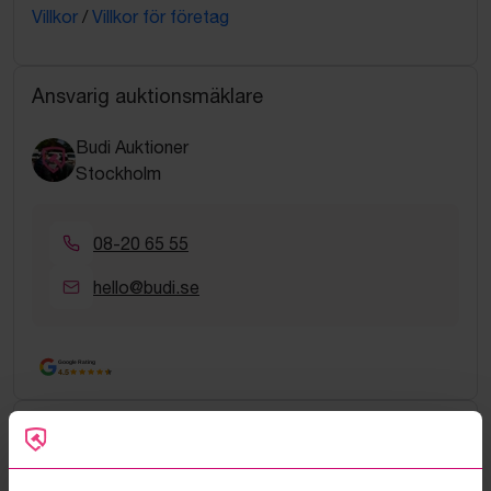
Villkor
/
Villkor för företag
Ansvarig auktionsmäklare
Budi Auktioner
Stockholm
08-20 65 55
hello@budi.se
Google Rating
4.5
Vanliga frågor och svar
Hur fungerar manuella bud?