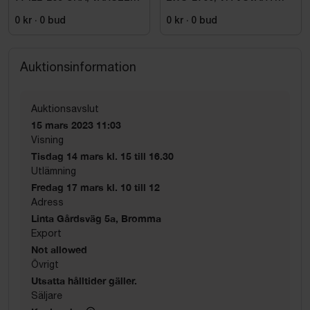
KL1 ALNA 2.0. STL C52
STL. D92
0 kr
·
0
bud
0 kr
·
0
bud
Auktionsinformation
Auktionsavslut
15 mars 2023 11:03
Visning
Tisdag 14 mars kl. 15 till 16.30
Utlämning
Fredag 17 mars kl. 10 till 12
Adress
Linta Gårdsväg 5a, Bromma
Export
Not allowed
Övrigt
Utsatta hålltider gäller.
Säljare