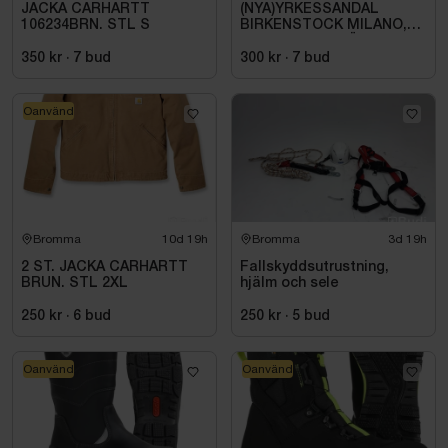
JACKA CARHARTT
(NYA)YRKESSANDAL
106234BRN. STL S
BIRKENSTOCK MILANO,
ESD NORMAL LÄST
SVART. STL 42
350 kr
·
7
bud
300 kr
·
7
bud
Oanvänd
Bromma
10d 19h
Bromma
3d 19h
2 ST. JACKA CARHARTT
Fallskyddsutrustning,
BRUN. STL 2XL
hjälm och sele
250 kr
·
6
bud
250 kr
·
5
bud
Oanvänd
Oanvänd