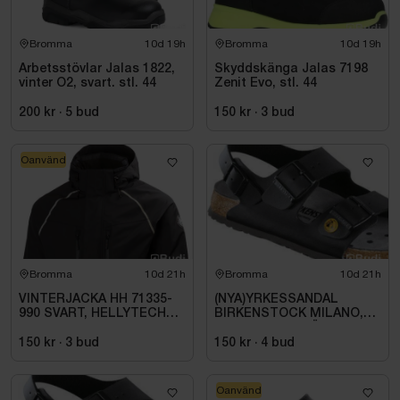
Bromma
10d 19h
Bromma
10d 19h
Arbetsstövlar Jalas 1822,
Skyddskänga Jalas 7198
vinter O2, svart. stl. 44
Zenit Evo, stl. 44
200 kr
·
5
bud
150 kr
·
3
bud
Oanvänd
Bromma
10d 21h
Bromma
10d 21h
VINTERJACKA HH 71335-
(NYA)YRKESSANDAL
990 SVART, HELLYTECH
BIRKENSTOCK MILANO,
ARCTIC. STL L
ESD NORMAL LÄST
SVART. STL 42
150 kr
·
3
bud
150 kr
·
4
bud
Oanvänd