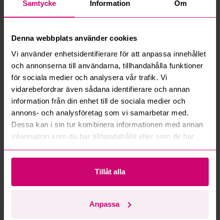
Samtycke
Information
Om
Vad innebär serviceavgift?
Denna webbplats använder cookies
Vad är ett reservationspris?
Vi använder enhetsidentifierare för att anpassa innehållet
och annonserna till användarna, tillhandahålla funktioner
Hur fungerar maxbud?
för sociala medier och analysera vår trafik. Vi
vidarebefordrar även sådana identifierare och annan
Hur fungerar budmotorn?
information från din enhet till de sociala medier och
annons- och analysföretag som vi samarbetar med.
Kan jag ångra ett bud?
Dessa kan i sin tur kombinera informationen med annan
information som du har tillhandahållit eller som de har
Kan ni frakta mina vunna objekt?
samlat in när du har använt deras tjänster.
Läs fler frågor och svar
Tillåt alla
Anpassa
Mer från samma kategori