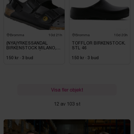
Bromma
10d 21h
Bromma
10d 20h
(NYA)YRKESSANDAL
TOFFLOR BIRKENSTOCK.
BIRKENSTOCK MILANO,
STL 46
ESD NORMAL LÄST
SVART. STL 42
150 kr
·
3
bud
150 kr
·
3
bud
Visa fler objekt
12 av 103 st