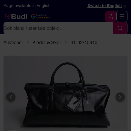
Hoppa till innehåll
Textbaserad (markdown) version av denna sida
×
Page available in English
Switch to English
Google Rating
4.5
Logga in
Sök
Sök
Auktioner
Kläder & Skor
ID: 32/40810
Föregående
Näst