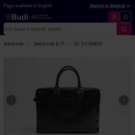
Hoppa till innehåll
Textbaserad (markdown) version av denna sida
×
Page available in English
Switch to English
Google Rating
4.5
Logga in
Sök
Sök
Auktioner
Elektronik & IT
ID: 51/40829
Föregående
Näst