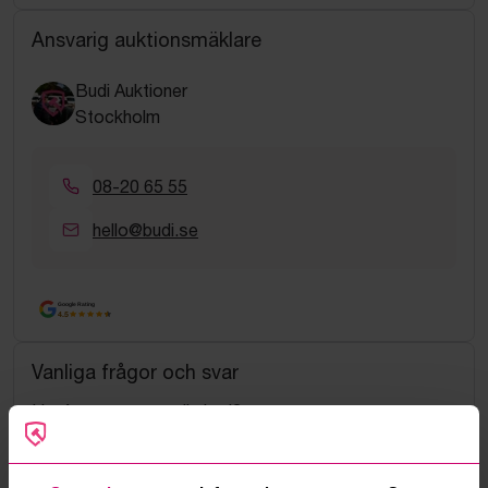
Ansvarig auktionsmäklare
Budi Auktioner
Stockholm
08-20 65 55
hello@budi.se
Google Rating
4.5
Vanliga frågor och svar
Hur fungerar manuella bud?
Vad innebär serviceavgift?