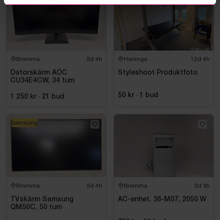
Bromma
5d 4h
Haninge
12d 4h
Datorskärm AOC
Styleshoot Produktfoto
CU34E4CW, 34 tum
50 kr
·
1
bud
1 250 kr
·
21
bud
Samsung
Bromma
5d 4h
Bromma
5d 3h
TVskärm Samsung
AC-enhet, 36-M07, 2050 W
QM50C, 50 tum