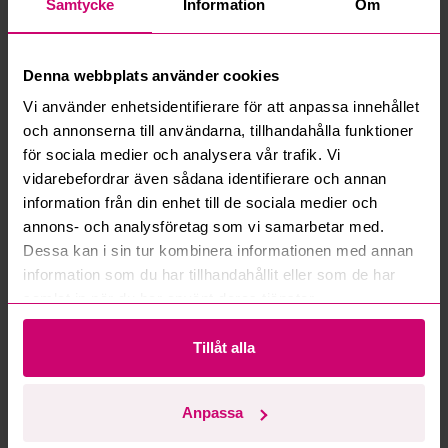
Samtycke
Information
Om
Vad är ett reservationspris?
Denna webbplats använder cookies
Hur fungerar maxbud?
Vi använder enhetsidentifierare för att anpassa innehållet
och annonserna till användarna, tillhandahålla funktioner
Hur fungerar budmotorn?
för sociala medier och analysera vår trafik. Vi
vidarebefordrar även sådana identifierare och annan
Kan jag ångra ett bud?
information från din enhet till de sociala medier och
annons- och analysföretag som vi samarbetar med.
Kan ni frakta mina vunna objekt?
Dessa kan i sin tur kombinera informationen med annan
information som du har tillhandahållit eller som de har
Läs fler frågor och svar
samlat in när du har använt deras tjänster.
Tillåt alla
Mer från samma kategori
Anpassa