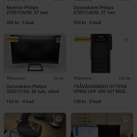
Monitor Philips
Datorskärm Philips
272E1CA/00, 27 tum
272E1CA/00, 27 tum
250 kr
·
5
bud
250 kr
·
5
bud
Philips
Oanvänd
Bromma
5d 4h
Bromma
12d 3h
Datorskärm Philips
TVÅVÄGSRADIO HYTERA
325E1C/00, 32 tum, välvd
HP605 UHF 400-527 MHZ
IP67 KONRADSSON
150 kr
·
4
bud
100 kr
·
2
bud