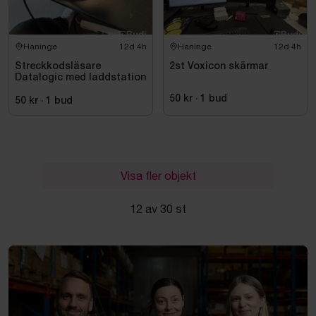
Haninge
12d 4h
Haninge
12d 4h
Streckkodsläsare
2st Voxicon skärmar
Datalogic med laddstation
50 kr
·
1
bud
50 kr
·
1
bud
Visa fler objekt
12 av 30 st