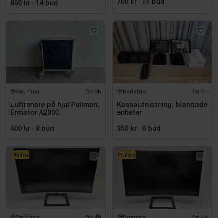
700 kr
·
11
bud
800 kr
·
14
bud
Bromma
5d 3h
Karlstad
5d 3h
Luftrenare på hjul Pullman,
Kassautrustning, blandade
Ermator A2000.
enheter
400 kr
·
8
bud
350 kr
·
6
bud
Philips
Philips
Bromma
5d 4h
Bromma
5d 4h