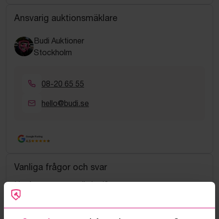
Ansvarig auktionsmäklare
Budi Auktioner
Stockholm
08-20 65 55
hello@budi.se
Google Rating
4.5
Vanliga frågor och svar
Hur fungerar manuella bud?
Vad innebär serviceavgift?