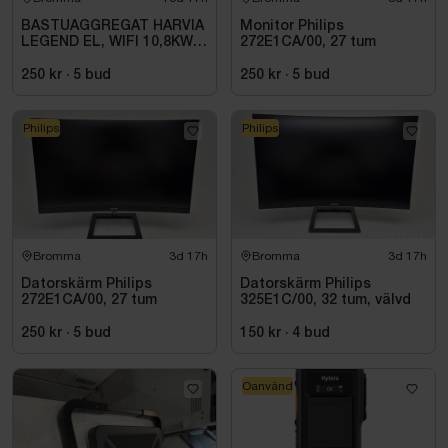
BASTUAGGREGAT HARVIA
Monitor Philips
LEGEND EL, WIFI 10,8KW
272E1CA/00, 27 tum
SVART 9-18M3
250 kr
·
5
bud
250 kr
·
5
bud
Philips
Philips
Bromma
3d 17h
Bromma
3d 17h
Datorskärm Philips
Datorskärm Philips
272E1CA/00, 27 tum
325E1C/00, 32 tum, välvd
250 kr
·
5
bud
150 kr
·
4
bud
Oanvänd