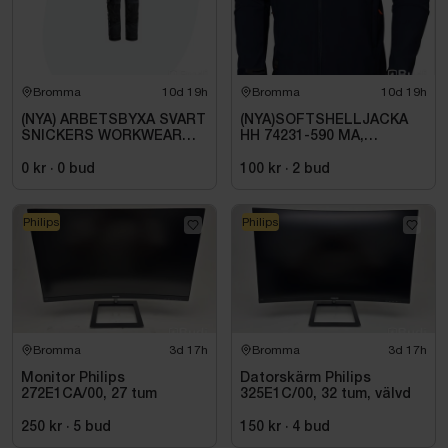
Positive Company, protect your devices and the
planet with this feature-rich, eco-friendly business
bag.
Bromma
10d 19h
Bromma
10d 19h
With use, this bag will develop a beautiful patina and is
(NYA) ARBETSBYXA SVART
(NYA)SOFTSHELLJACKA
lovingly created from sustainable long-life materials
SNICKERS WORKWEAR
HH 74231-590 MA,
for those looking to bring effortless style, protection
6251 ALLROUNDWORK.
KENSINGTON. STL XL
STL 104.
0 kr
·
0
bud
100 kr
·
2
bud
and organisation to their working day.
https://www.dbramante1928.com/en/products/nordborg-
Philips
Philips
new-edition---15---tan
Bromma
3d 17h
Bromma
3d 17h
Monitor Philips
Datorskärm Philips
272E1CA/00, 27 tum
325E1C/00, 32 tum, välvd
250 kr
·
5
bud
150 kr
·
4
bud