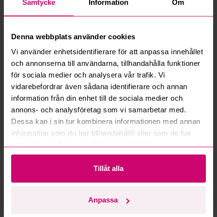
Samtycke
Information
Om
Vad är ett reservationspris?
Denna webbplats använder cookies
Hur fungerar maxbud?
Vi använder enhetsidentifierare för att anpassa innehållet
och annonserna till användarna, tillhandahålla funktioner
Hur fungerar budmotorn?
för sociala medier och analysera vår trafik. Vi
vidarebefordrar även sådana identifierare och annan
Kan jag ångra ett bud?
information från din enhet till de sociala medier och
annons- och analysföretag som vi samarbetar med.
Kan ni frakta mina vunna objekt?
Dessa kan i sin tur kombinera informationen med annan
information som du har tillhandahållit eller som de har
Läs fler frågor och svar
samlat in när du har använt deras tjänster.
Tillåt alla
Mer från samma kategori
Anpassa