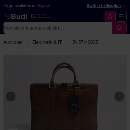
Hoppa till innehåll
Textbaserad (markdown) version av denna sida
×
Page available in English
Switch to English
Google Rating
4.5
Logga in
Sök
Sök
Auktioner
Elektronik & IT
ID: 57/40835
Föregående
Näst