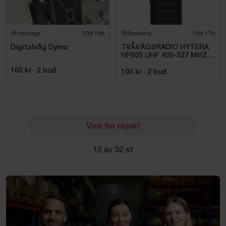
Haninge
10d 18h
Bromma
10d 17h
Digitalvåg Dymo
TVÅVÄGSRADIO HYTERA
HP605 UHF 400-527 MHZ
IP67 KONRADSSON
100 kr
·
2
bud
100 kr
·
2
bud
Visa fler objekt
12 av 32 st