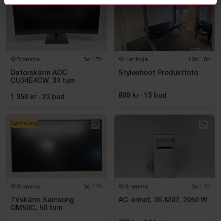
Bromma
3d 17h
Haninge
10d 18h
Datorskärm AOC
Styleshoot Produktfoto
CU34E4CW, 34 tum
800 kr
·
15
bud
1 350 kr
·
23
bud
Samsung
Bromma
3d 17h
Bromma
3d 17h
TVskärm Samsung
AC-enhet, 36-M07, 2050 W
QM50C, 50 tum