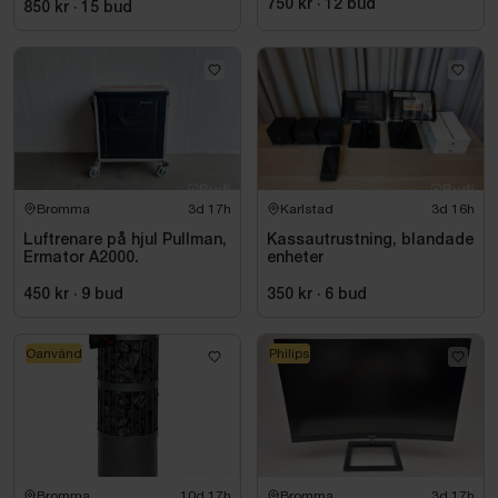
750 kr
·
12
bud
850 kr
·
15
bud
Bromma
3d 17h
Karlstad
3d 16h
Luftrenare på hjul Pullman,
Kassautrustning, blandade
Ermator A2000.
enheter
450 kr
·
9
bud
350 kr
·
6
bud
Oanvänd
Philips
Bromma
10d 17h
Bromma
3d 17h