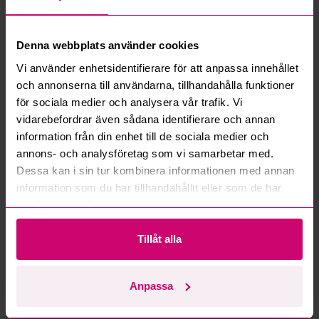
Vad innebär serviceavgift?
Denna webbplats använder cookies
Vad är ett reservationspris?
Vi använder enhetsidentifierare för att anpassa innehållet
och annonserna till användarna, tillhandahålla funktioner
Hur fungerar maxbud?
för sociala medier och analysera vår trafik. Vi
vidarebefordrar även sådana identifierare och annan
information från din enhet till de sociala medier och
Hur fungerar budmotorn?
annons- och analysföretag som vi samarbetar med.
Dessa kan i sin tur kombinera informationen med annan
Kan jag ångra ett bud?
information som du har tillhandahållit eller som de har
samlat in när du har använt deras tjänster.
Kan ni frakta mina vunna objekt?
Tillåt alla
Läs fler frågor och svar
Anpassa
Mer från samma kategori