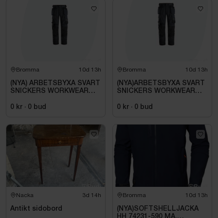
Bromma
10d 13h
Bromma
10d 13h
(NYA) ARBETSBYXA SVART
(NYA)ARBETSBYXA SVART
SNICKERS WORKWEAR
SNICKERS WORKWEAR
6251 ALLROUNDWORK.
1642. STL 100
STL 104.
0 kr
·
0
bud
0 kr
·
0
bud
Nacka
3d 14h
Bromma
10d 13h
Antikt sidobord
(NYA)SOFTSHELLJACKA
HH 74231-590 MA,