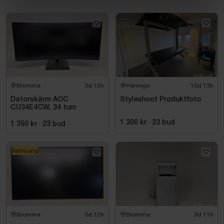
Bromma
3d 12h
Haninge
10d 13h
Datorskärm AOC
Styleshoot Produktfoto
CU34E4CW, 34 tum
1 300 kr
·
23
bud
1 350 kr
·
23
bud
Samsung
Bromma
3d 12h
Bromma
3d 11h