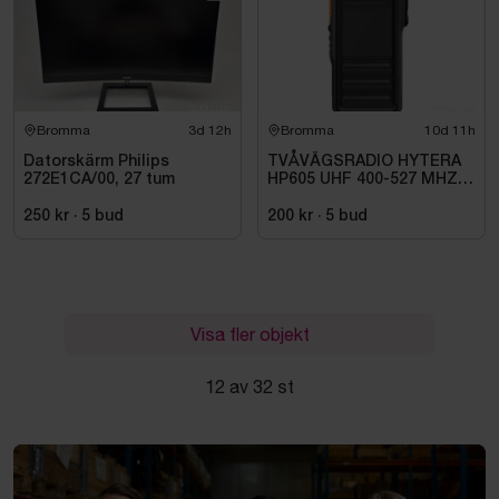
Bromma
3d 12h
Bromma
10d 11h
Datorskärm Philips
TVÅVÄGSRADIO HYTERA
272E1CA/00, 27 tum
HP605 UHF 400-527 MHZ
IP67 KONRADSSON
250 kr
·
5
bud
200 kr
·
5
bud
Visa fler objekt
12 av 32 st