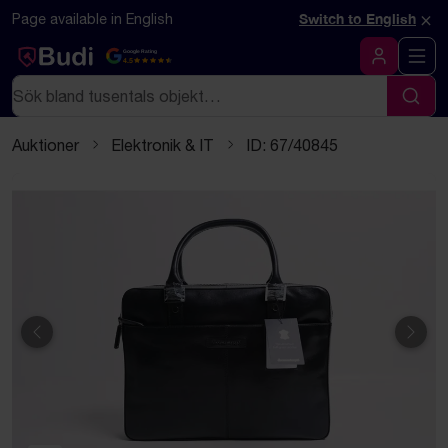
Hoppa till innehåll
Textbaserad (markdown) version av denna sida
×
Page available in English
Switch to English
Google Rating
4.5
Logga in
Sök
Sök
Auktioner
Elektronik & IT
ID: 67/40845
Föregående
Näst