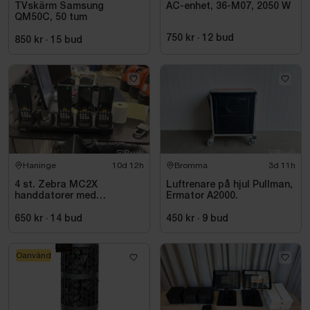
TVskärm Samsung
AC-enhet, 36-M07, 2050 W
QM50C, 50 tum
750 kr
·
12
bud
850 kr
·
15
bud
Haninge
10d 12h
Bromma
3d 11h
4 st. Zebra MC2X
Luftrenare på hjul Pullman,
handdatorer med
Ermator A2000.
laddstation
650 kr
·
14
bud
450 kr
·
9
bud
Oanvänd