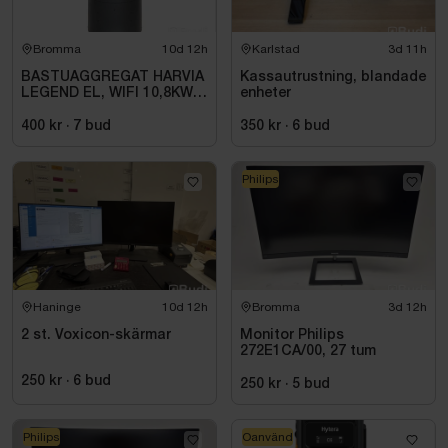
Bromma
10d 12h
Karlstad
3d 11h
BASTUAGGREGAT HARVIA
Kassautrustning, blandade
LEGEND EL, WIFI 10,8KW
enheter
SVART 9-18M3
400 kr
·
7
bud
350 kr
·
6
bud
Philips
Haninge
10d 12h
Bromma
3d 12h
2 st. Voxicon-skärmar
Monitor Philips
272E1CA/00, 27 tum
250 kr
·
6
bud
250 kr
·
5
bud
Philips
Oanvänd