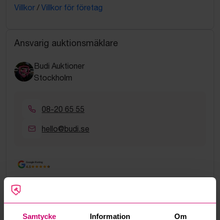
Villkor
/
Villkor för företag
Ansvarig auktionsmäklare
Budi Auktioner
Stockholm
08-20 65 55
hello@budi.se
Google Rating
4.5
Vanliga frågor och svar
Hur fungerar manuella bud?
Samtycke
Information
Om