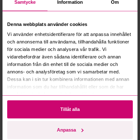
Samtycke
Information
Om
Vad innebär serviceavgift?
Vad är ett reservationspris?
Denna webbplats använder cookies
Vi använder enhetsidentifierare för att anpassa innehållet
Hur fungerar maxbud?
och annonserna till användarna, tillhandahålla funktioner
för sociala medier och analysera vår trafik. Vi
Hur fungerar budmotorn?
vidarebefordrar även sådana identifierare och annan
information från din enhet till de sociala medier och
Kan jag ångra ett bud?
annons- och analysföretag som vi samarbetar med.
Dessa kan i sin tur kombinera informationen med annan
information som du har tillhandahållit eller som de har
Kan ni frakta mina vunna objekt?
samlat in när du har använt deras tjänster.
Läs fler frågor och svar
Tillåt alla
Mer från samma kategori
Anpassa