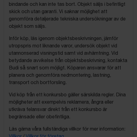
bindande och kan inte tas bort. Objekt säljs i befintligt
skick och utan garanti. Vi saknar möjlighet att
genomföra detaljerade tekniska undersökningar av de
objekt som säljs.
Inför köp, läs igenom objektsbeskrivningen, jämför
utropspris mot liknande varor, undersök objekt vid
utannonserad visningstid samt vid avhämtning. Vid
betydande avvikelse från objektsbeskrivning, kontakta
Budi så snart som möjligt. Köparen ansvarar för att
planera och genomföra nedmontering, lastning,
transport och bortforsling.
Vid köp från ett konkursbo gäller särskilda regler. Dina
möjligheter att exempelvis reklamera, ångra eller
utkräva felansvar direkt från ett konkursbo är
begränsade eller obefintliga.
Läs gärna våra fullständiga villkor för mer information:
Villkor
/
Villkor för företag