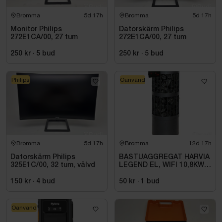
Bromma
5d 17h
Bromma
5d 17h
Monitor Philips
Datorskärm Philips
272E1CA/00, 27 tum
272E1CA/00, 27 tum
250 kr
·
5
bud
250 kr
·
5
bud
Philips
Oanvänd
Bromma
5d 17h
Bromma
12d 17h
Datorskärm Philips
BASTUAGGREGAT HARVIA
325E1C/00, 32 tum, välvd
LEGEND EL, WIFI 10,8KW
SVART 9-18M3
150 kr
·
4
bud
50 kr
·
1
bud
Oanvänd