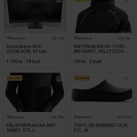
Bromma
5d 17h
Bromma
12d 18h
Datorskärm AOC
VINTERJACKA HH 71335-
CU34E4CW, 34 tum
990 SVART, HELLYTECH
ARCTIC. STL L
1 150 kr
·
19
bud
100 kr
·
2
bud
Oanvänd
Oanvänd
Bromma
12d 18h
Bromma
12d 17h
PÄLSFIBERJACKA 8021
TOFFLOR BIRKENSTOCK.
SVART. STL L
STL 46