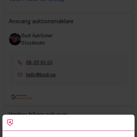
Ansvarig auktionsmäklare
Budi Auktioner
Stockholm
08-20 65 55
hello@budi.se
Google Rating
4.5
Vanliga frågor och svar
Hur fungerar manuella bud?