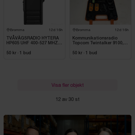
Bromma
12d 16h
Bromma
12d 16h
TVÅVÄGSRADIO HYTERA
Kommunikationsradio
HP605 UHF 400-527 MHZ
Topcom Twintalker 9100, 2
IP67 KONRADSSON
st
50 kr
·
1
bud
50 kr
·
1
bud
Visa fler objekt
12 av 30 st