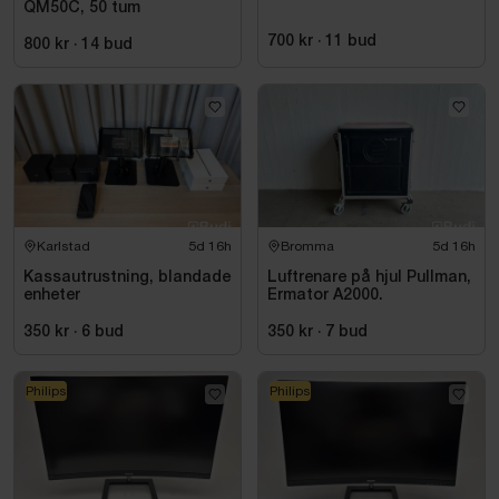
QM50C, 50 tum
700 kr
·
11
bud
800 kr
·
14
bud
Karlstad
5d 16h
Bromma
5d 16h
Kassautrustning, blandade
Luftrenare på hjul Pullman,
enheter
Ermator A2000.
350 kr
·
6
bud
350 kr
·
7
bud
Philips
Philips