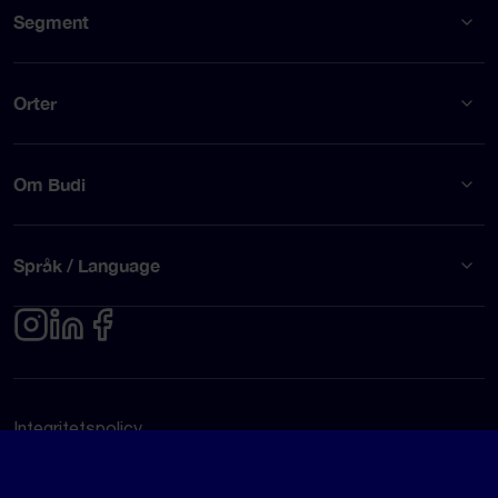
Segment
Orter
Om Budi
Språk / Language
Integritetspolicy
Användarvillkor
© Budi AB 2026