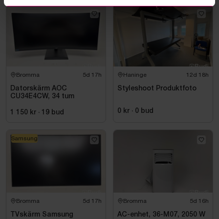
Bromma
5d 17h
Haninge
12d 18h
Datorskärm AOC
Styleshoot Produktfoto
CU34E4CW, 34 tum
0 kr
·
0
bud
1 150 kr
·
19
bud
Samsung
Bromma
5d 17h
Bromma
5d 16h
TVskärm Samsung
AC-enhet, 36-M07, 2050 W