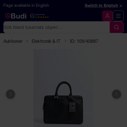
Hoppa till innehåll
Textbaserad (markdown) version av denna sida
×
Page available in English
Switch to English
Google Rating
4.5
Logga in
Sök
Sök
Auktioner
Elektronik & IT
ID: 109/40887
Föregående
Näst