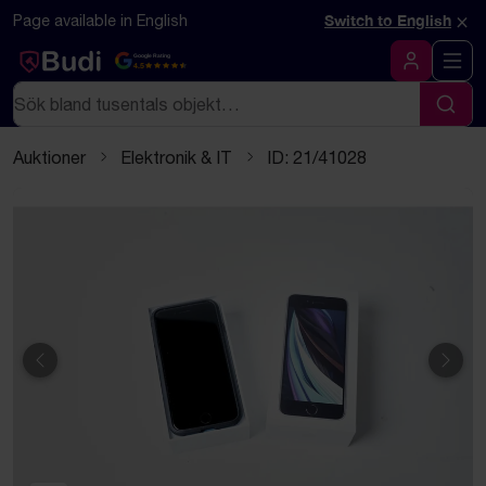
Hoppa till innehåll
Textbaserad (markdown) version av denna sida
×
Page available in English
Switch to English
Google Rating
4.5
Logga in
Sök
Sök
Auktioner
Elektronik & IT
ID: 21/41028
Föregående
Näst