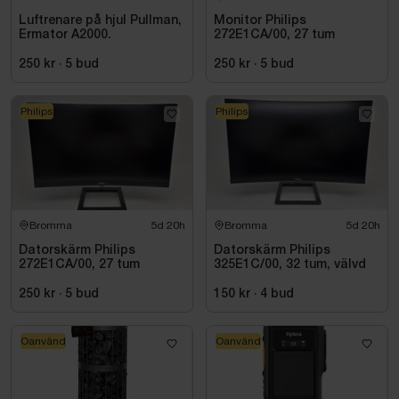
Luftrenare på hjul Pullman,
Monitor Philips
Ermator A2000.
272E1CA/00, 27 tum
250 kr
·
5
bud
250 kr
·
5
bud
Philips
Philips
Bromma
5d 20h
Bromma
5d 20h
Datorskärm Philips
Datorskärm Philips
272E1CA/00, 27 tum
325E1C/00, 32 tum, välvd
250 kr
·
5
bud
150 kr
·
4
bud
Oanvänd
Oanvänd