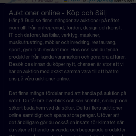
Leaflet
|
©
OpenStreetMap
contributors
Auktioner online - Köp och Sälj
Här på Budi.se finns mängder av auktioner på nätet
inom allt från entreprenad, fordon, design och konst,
IT och datorer, lastbilar, verktyg, maskiner,
musikutrustning, möbler och inredning, restaurang,
sport, gym och mycket mer. Hos oss kan du fynda
produkter från kända varumärken och göra bra affärer.
Besök oss innan du köper nytt, chansen är stor att vi
har en auktion med exakt samma vara till ett bättre
pris på våra auktioner online.
Det finns många fördelar med att handla på auktion på
nätet. Du får bra överblick och kan snabbt, smidigt och
säkert buda hem vad du söker. Delta i flera auktioner
online samtidigt och spara stora pengar. Utöver att
det är billigare gör du också en insats för klimatet när
du väljer att handla använda och begagnade produkter.