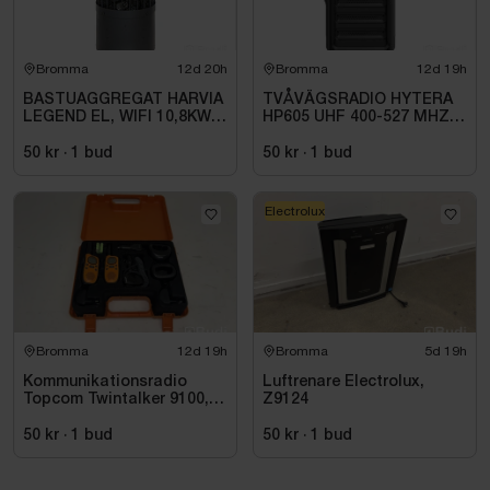
Bromma
12d 20h
Bromma
12d 19h
BASTUAGGREGAT HARVIA
TVÅVÄGSRADIO HYTERA
LEGEND EL, WIFI 10,8KW
HP605 UHF 400-527 MHZ
SVART 9-18M3
IP67 KONRADSSON
50 kr
·
1
bud
50 kr
·
1
bud
Electrolux
Bromma
12d 19h
Bromma
5d 19h
Kommunikationsradio
Luftrenare Electrolux,
Topcom Twintalker 9100, 2
Z9124
st
50 kr
·
1
bud
50 kr
·
1
bud