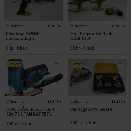
Bromma
12d 19h
Bromma
12d 20h
Elverktyg DeWalt,
2 st. Fogspruta Ryobi
specialadapter
CCG-1801
0 kr
·
0
bud
50 kr
·
1
bud
Oanvänd
Dewalt
Bromma
12d 19h
Bromma
12d 20h
STICKSÅG BOSCH GST
Verktygsparti DeWalt
12V-70 UTAN BATTERI
OCH LADDARE
150 kr
·
4
bud
150 kr
·
3
bud