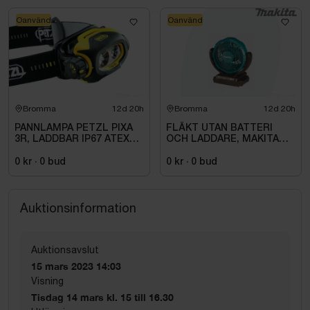
Oanvänd
Oanvänd
Bromma
12d 20h
Bromma
12d 20h
PANNLAMPA PETZL PIXA
FLÄKT UTAN BATTERI
3R, LADDBAR IP67 ATEX
OCH LADDARE, MAKITA
ZON 2
DCF102Z
0 kr
·
0
bud
0 kr
·
0
bud
Auktionsinformation
Auktionsavslut
15 mars 2023 14:03
Visning
Tisdag 14 mars kl. 15 till 16.30