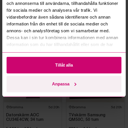
Kan jag ångra ett bud?
och annonserna till användarna, tillhandahålla funktioner
för sociala medier och analysera vår trafik. Vi
Kan ni frakta mina vunna objekt?
vidarebefordrar även sådana identifierare och annan
information från din enhet till de sociala medier och
Läs fler frågor och svar
annons- och analysföretag som vi samarbetar med.
Dessa kan i sin tur kombinera informationen med annan
information som du har tillhandahållit eller som de har
samlat in när du har använt deras tjänster.
Mer från samma kategori
Tillåt alla
Samsung
Anpassa
Bromma
5d 20h
Bromma
5d 20h
Datorskärm AOC
TVskärm Samsung
CU34E4CW, 34 tum
QM50C, 50 tum