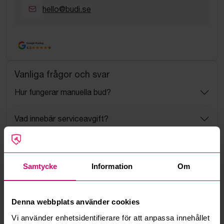
hello@budi.se
Google Rating
4.5
Vanliga frågor och svar
Hur fungerar manuella bud?
Vad innebär serviceavgift?
Vad är ett reservationspris?
Samtycke
Information
Om
Hur fungerar maxbud?
Hur fungerar budmotorn?
Denna webbplats använder cookies
Vi använder enhetsidentifierare för att anpassa innehållet