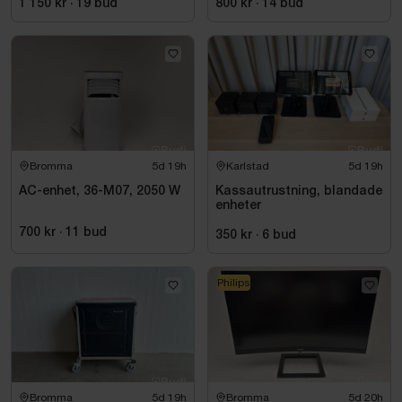
1 150 kr
·
19
bud
800 kr
·
14
bud
Bromma
5d 19h
Karlstad
5d 19h
AC-enhet, 36-M07, 2050 W
Kassautrustning, blandade
enheter
700 kr
·
11
bud
350 kr
·
6
bud
Philips
Bromma
5d 19h
Bromma
5d 20h