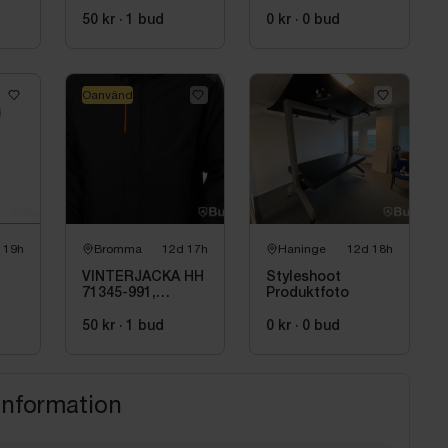
N
L
0404 LARGE
TL
VINTERJACKA
50 kr
·
1
bud
0 kr
·
0
bud
SVART. STL 006
(L)
Oanvänd
 19h
Bromma
12d 17h
Haninge
12d 18h
VINTERJACKA HH
Styleshoot
71345-991,
Produktfoto
W
KENSINGTON
SVART STL. L
50 kr
·
1
bud
0 kr
·
0
bud
information