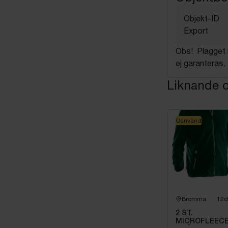
Objekt-ID
Export
Obs! Plagget k
ej garanteras.
Liknande o
Oanvänd
Bromma
12d
2 ST.
MICROFLEEC