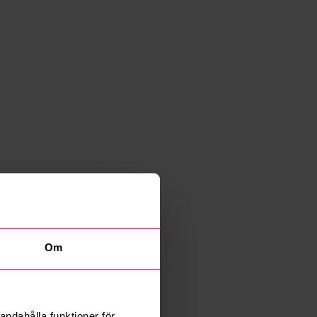
Om
andahålla funktioner för