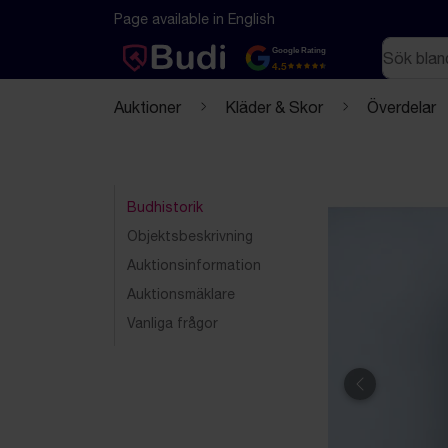
Hoppa till innehåll
Textbaserad (markdown) version av denna sida
Page available in English
Sök
Google Rating
4.5
Auktioner
Kläder & Skor
Överdelar
Budhistorik
Objektsbeskrivning
Auktionsinformation
Auktionsmäklare
Vanliga frågor
Föregående