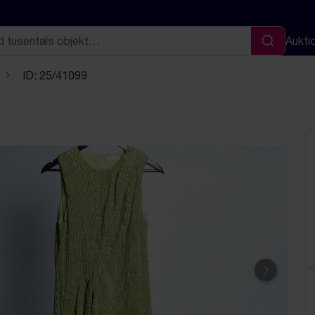
Aukti
Sök
ID: 25/41099
Nästa