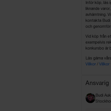
Inför köp, läs
liknande varor
avhämtning. Vi
kontakta Budi 
och genomföra 
Vid köp från et
exempelvis rek
konkursbo är b
Läs gärna våra 
Villkor
/
Villkor
Ansvarig
Budi Auk
Stockho