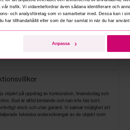
vår trafik. Vi vidarebefordrar även sådana identifierare och anna
nnons- och analysföretag som vi samarbetar med. Dessa kan i sin
har tillhandahållit eller som de har samlat in när du har använt 
Anpassa
tionsvillkor
js objekt på uppdrag av konkursbon, finansbolag och
tion. Bud är alltid bindande och kan inte tas bort.
befintligt skick och utan garanti. Vi saknar möjlighet att
aljerade tekniska undersökningar av de objekt som