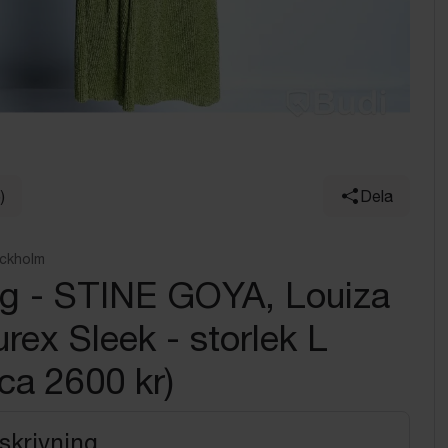
)
Dela
ockholm
ng - STINE GOYA, Louiza
rex Sleek - storlek L
 ca 2600 kr)
skrivning