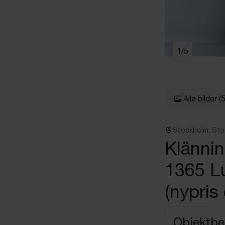
1
/
5
Alla bilder
(5
Stockholm, St
Klänni
1365 Lu
(nypris
Objektbe