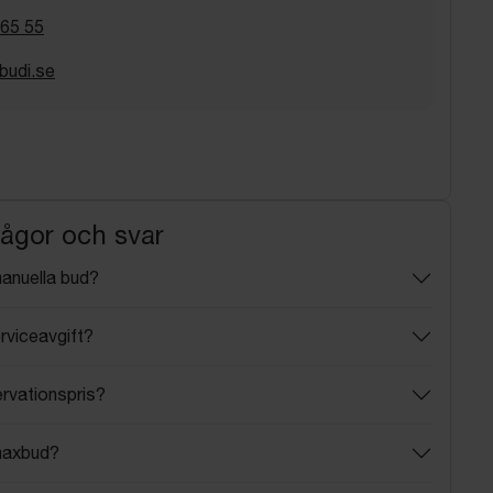
 65 55
budi.se
rågor och svar
manuella bud?
rviceavgift?
ervationspris?
maxbud?