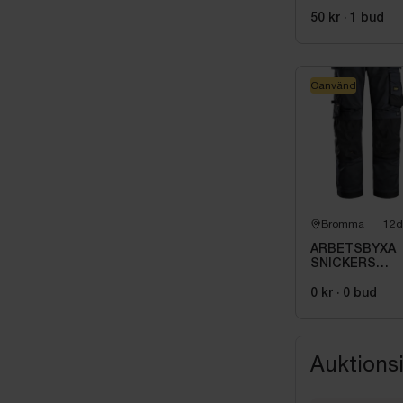
GRÖN JOBMA
WORKWEAR. S
50 kr
·
1
bud
(L)
Oanvänd
Bromma
12d
ARBETSBYXA
SNICKERS
WORKWEAR A
LFIT + HF
0 kr
·
0
bud
STORLEK: 116
Auktions