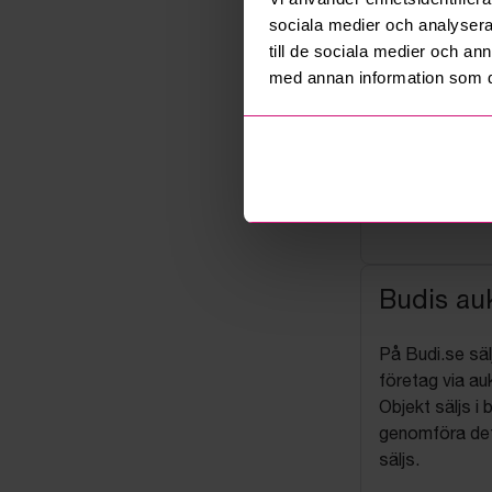
sociala medier och analysera 
till de sociala medier och a
med annan information som du 
Budis auk
På Budi.se säl
företag via auk
Objekt säljs i 
genomföra det
säljs.