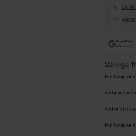
08-20
hello@
Google Rating
4.5
Vanliga f
Hur fungerar 
Vad innebär se
Vad är ett res
Hur fungerar 