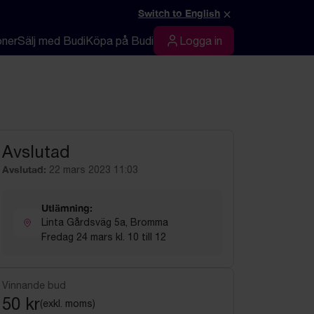
×
Switch to English
oner
Sälj med Budi
Köpa på Budi
Logga in
Logga in
Avslutad
Avslutad:
22 mars 2023 11:03
Utlämning:
Linta Gårdsväg 5a, Bromma
Fredag 24 mars kl. 10 till 12
Vinnande bud
50 kr
(exkl. moms)