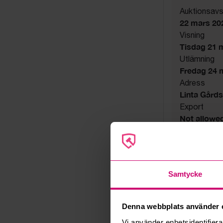
Auktionsavs
22 mars 20
Visning
Tisdag 21 ma
Utlämning
Fredag 24 ma
Adress
Linta Gård
Export
Not allowe
Övrigt
Utsatta håll
Säljare
Konkursbo
Samtycke
Denna webbplats använder 
Vi använder enhetsidentifierar