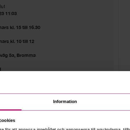
lut
23 11:03
rs kl. 15 till 16.30
rs kl. 10 till 12
sväg 5a, Bromma
d
tider gäller.
Information
cookies
e för att anpassa innehållet och annonserna till användarna, tillh