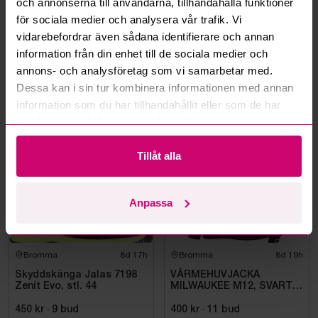
och annonserna till användarna, tillhandahålla funktioner
för sociala medier och analysera vår trafik. Vi
Kan ni frakta mina vunna objekt?
vidarebefordrar även sådana identifierare och annan
information från din enhet till de sociala medier och
Läs fler frågor och svar
annons- och analysföretag som vi samarbetar med.
Dessa kan i sin tur kombinera informationen med annan
information som du har tillhandahållit eller som de har
Mer från samma kategori
samlat in när du har använt deras tjänster.
Tillåt alla
Oanvänd
Oanvänd
Anpassa
Bromma
8d 17h
Bromma
8d 19h
Skyddskänga Jalas 7198
VÄRMEHUVJACKA
Zenit Evo, stl. 44
MILWAUKEE M12, SVART
HHBL4-0. STL M
450 kr
·
9
bud
400 kr
·
11
bud