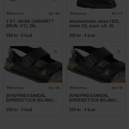
Bromma
8d 18h
Bromma
8d 17h
2 ST. JACKA CARHARTT
Arbetsstövlar Jalas 1822,
BRUN. STL 2XL
vinter O2, svart. stl. 45
250 kr
·
6
bud
200 kr
·
4
bud
Bromma
8d 19h
Bromma
8d 19h
(NYA)YRKESSANDAL
(NYA)YRKESSANDAL
BIRKENSTOCK MILANO,
BIRKENSTOCK MILANO,
ESD NORMAL LÄST
ESD NORMAL LÄST
SVART. STL 42
SVART. STL 42
200 kr
·
5
bud
200 kr
·
4
bud