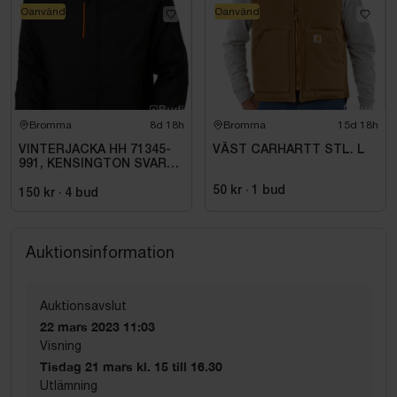
Oanvänd
Oanvänd
Bromma
8d 18h
Bromma
15d 18h
VINTERJACKA HH 71345-
VÄST CARHARTT STL. L
991, KENSINGTON SVART
STL. L
50 kr
·
1
bud
150 kr
·
4
bud
Auktionsinformation
Auktionsavslut
22 mars 2023 11:03
Visning
Tisdag 21 mars kl. 15 till 16.30
Utlämning