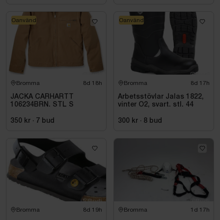
Oanvänd
Oanvänd
Bromma
8d 18h
Bromma
8d 17h
JACKA CARHARTT
Arbetsstövlar Jalas 1822,
106234BRN. STL S
vinter O2, svart. stl. 44
350 kr
·
7
bud
300 kr
·
8
bud
Bromma
8d 19h
Bromma
1d 17h