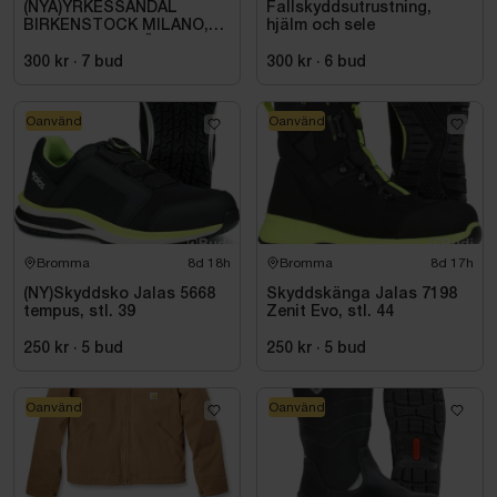
(NYA)YRKESSANDAL
Fallskyddsutrustning,
BIRKENSTOCK MILANO,
hjälm och sele
ESD NORMAL LÄST
SVART. STL 42
300 kr
·
7
bud
300 kr
·
6
bud
Oanvänd
Oanvänd
Bromma
8d 18h
Bromma
8d 17h
(NY)Skyddsko Jalas 5668
Skyddskänga Jalas 7198
tempus, stl. 39
Zenit Evo, stl. 44
250 kr
·
5
bud
250 kr
·
5
bud
Oanvänd
Oanvänd