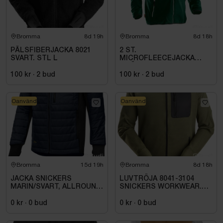
Bromma
8d 19h
Bromma
8d 18h
PÄLSFIBERJACKA 8021
2 ST.
SVART. STL L
MICROFLEECEJACKA
GRÖN JOBMAN
WORKWEAR. STL (L)
100 kr
·
2
bud
100 kr
·
2
bud
Oanvänd
Oanvänd
Bromma
15d 19h
Bromma
8d 18h
JACKA SNICKERS
LUVTRÖJA 8041-3104
MARIN/SVART, ALLROUND
SNICKERS WORKWEAR.
STL. L
STL. XXL
0 kr
·
0
bud
0 kr
·
0
bud