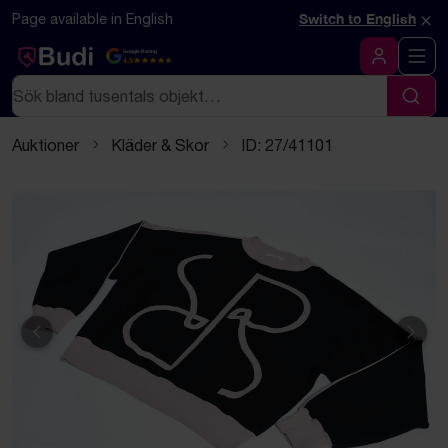
Hoppa till innehåll
Textbaserad (markdown) version av denna sida
×
Page available in English
Switch to English
Google Rating
4.5
Logga in
Sök
Sök
Auktioner
Kläder & Skor
ID: 27/41101
Föregående
Näst