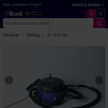
Hoppa till innehåll
Textbaserad (markdown) version av denna sida
×
Page available in English
Switch to English
Google Rating
4.5
Logga in
Sök
Sök
Auktioner
Verktyg
ID: 4/41102
Föregående
Näst