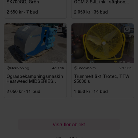
SK700GD, Grön
GCM 8 SJL inkl. sågbock
Bosch, GTA 2500
2 550 kr
·
7
bud
2 050 kr
·
35
bud
Norrköping
4d 15h
Stockholm
2d 13h
Ogräsbekämpningsmaskin
Trummelfläkt Trotec, TTW
Heatweed MIDSERIES
25000 s
22/8, -2015
2 050 kr
·
11
bud
1 650 kr
·
14
bud
Visa fler objekt