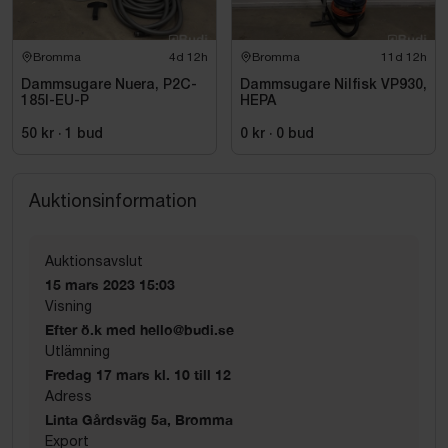
Bromma
4d 12h
Bromma
11d 12h
Dammsugare Nuera, P2C-
Dammsugare Nilfisk VP930,
185I-EU-P
HEPA
50 kr
·
1
bud
0 kr
·
0
bud
Auktionsinformation
Auktionsavslut
15 mars 2023 15:03
Visning
Efter ö.k med hello@budi.se
Utlämning
Fredag 17 mars kl. 10 till 12
Adress
Linta Gårdsväg 5a, Bromma
Export