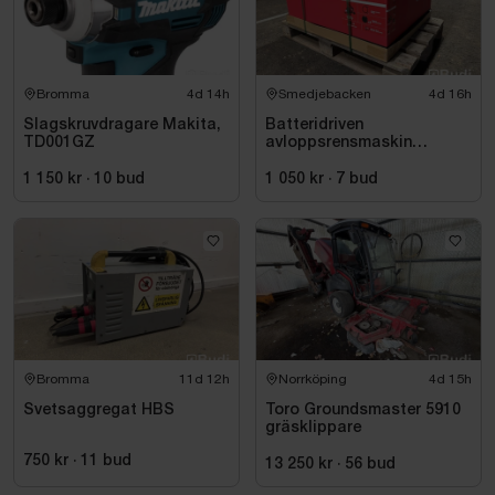
Bromma
4d 14h
Smedjebacken
4d 16h
Slagskruvdragare Makita,
Batteridriven
TD001GZ
avloppsrensmaskin
Milwaukee M18 FUEL M18
FSSM-121 | Oanvänd
1 150 kr
·
10
bud
1 050 kr
·
7
bud
Bromma
11d 12h
Norrköping
4d 15h
Svetsaggregat HBS
Toro Groundsmaster 5910
gräsklippare
750 kr
·
11
bud
13 250 kr
·
56
bud