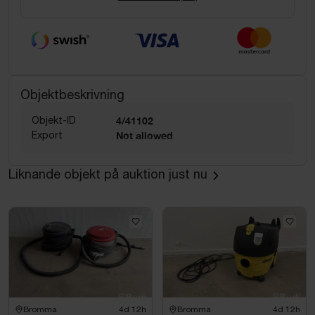
Objektbeskrivning
Objekt-ID
4/41102
Export
Not allowed
Liknande objekt på auktion just nu
Bromma
4d 12h
Bromma
4d 12h