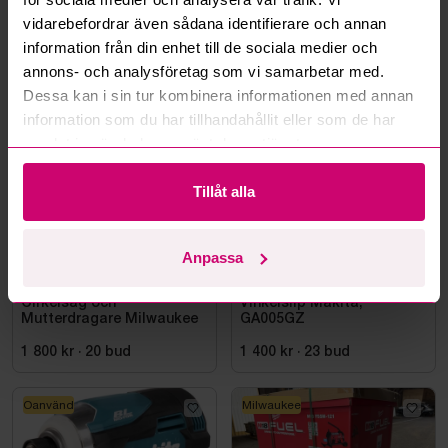
Läs fler frågor och svar
vidarebefordrar även sådana identifierare och annan
information från din enhet till de sociala medier och
annons- och analysföretag som vi samarbetar med.
Mer från samma kategori
Dessa kan i sin tur kombinera informationen med annan
information som du har tillhandahållit eller som de har
samlat in när du har använt deras tjänster.
Milwaukee
Oanvänd
Tillåt alla
Anpassa
Bromma
11d 13h
Bromma
4d 14h
Cirkelsåg och
Vinkelslip Makita,
Mutterdragare Milwaukee
GA005GZ
1 800 kr
·
20
bud
1 400 kr
·
23
bud
Oanvänd
Milwaukee