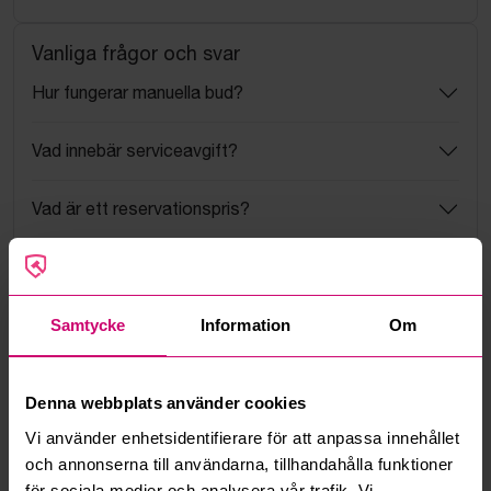
Vanliga frågor och svar
Hur fungerar manuella bud?
Vad innebär serviceavgift?
Vad är ett reservationspris?
Hur fungerar maxbud?
Hur fungerar budmotorn?
Samtycke
Information
Om
Kan jag ångra ett bud?
Denna webbplats använder cookies
Vi använder enhetsidentifierare för att anpassa innehållet
Kan ni frakta mina vunna objekt?
och annonserna till användarna, tillhandahålla funktioner
för sociala medier och analysera vår trafik. Vi