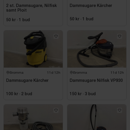
2 st. Dammsugare, Nilfisk
Dammsugare Kärcher
samt Ploit
50 kr
·
1
bud
50 kr
·
1
bud
Bromma
11d 12h
Bromma
11d 12h
Dammsugare Kärcher
Dammsugare Nilfisk VP930
100 kr
·
2
bud
150 kr
·
3
bud