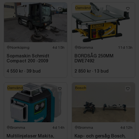
Oanvänd
Norrköping
4d 15h
Bromma
11d 13h
Sopmaskin Schmidt
BORDSÅG 250MM
Compact 200 -2009
DWE7492
4 550 kr
·
39
bud
2 850 kr
·
13
bud
Oanvänd
Bosch
Bromma
4d 14h
Bromma
4d 12h
Multilinjelaser Makita,
Kap- och gersåg Bosch,