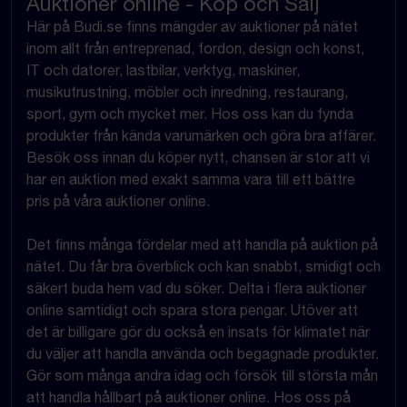
Auktioner online - Köp och Sälj
Här på Budi.se finns mängder av auktioner på nätet
inom allt från entreprenad, fordon, design och konst,
IT och datorer, lastbilar, verktyg, maskiner,
musikutrustning, möbler och inredning, restaurang,
sport, gym och mycket mer. Hos oss kan du fynda
produkter från kända varumärken och göra bra affärer.
Besök oss innan du köper nytt, chansen är stor att vi
har en auktion med exakt samma vara till ett bättre
pris på våra auktioner online.
Det finns många fördelar med att handla på auktion på
nätet. Du får bra överblick och kan snabbt, smidigt och
säkert buda hem vad du söker. Delta i flera auktioner
online samtidigt och spara stora pengar. Utöver att
det är billigare gör du också en insats för klimatet när
du väljer att handla använda och begagnade produkter.
Gör som många andra idag och försök till största mån
att handla hållbart på auktioner online. Hos oss på