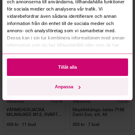
och annonserna till användarna, tillhandahålla funktioner
Kan ni frakta mina vunna objekt?
för sociala medier och analysera vår trafik. Vi
vidarebefordrar även sådana identifierare och annan
Läs fler frågor och svar
information från din enhet till de sociala medier och
annons- och analysföretag som vi samarbetar med.
Dessa kan i sin tur kombinera informationen med annan
Mer från samma kategori
information som du har tillhandahållit eller som de har
samlat in när du har använt deras tjänster.
Oanvänd
Oanvänd
Tillåt alla
Anpassa
Bromma
11d 4h
Bromma
11d 2h
VÄRMEHUVJACKA
Skyddskänga Jalas 7198
MILWAUKEE M12, SVART
Zenit Evo, stl. 44
HHBL4-0. STL M
400 kr
·
11
bud
350 kr
·
7
bud