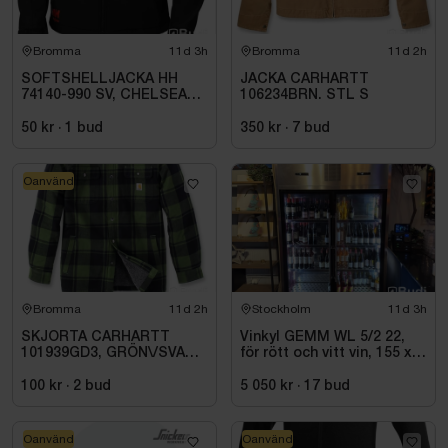
Bromma
11d 3h
Bromma
11d 2h
SOFTSHELLJACKA HH
JACKA CARHARTT
74140-990 SV, CHELSEA
106234BRN. STL S
EVO. STL S
50 kr
·
1
bud
350 kr
·
7
bud
Oanvänd
Bromma
11d 2h
Stockholm
11d 3h
SKJORTA CARHARTT
Vinkyl GEMM WL 5/2 22,
101939GD3, GRÖN\/SVART
för rött och vitt vin, 155 x
STL. S
220 cm
100 kr
·
2
bud
5 050 kr
·
17
bud
Oanvänd
Oanvänd