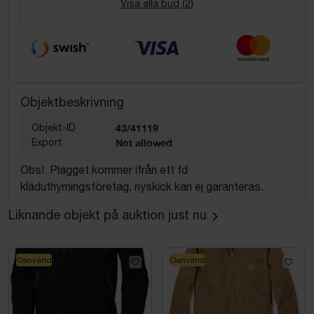
Visa alla bud (
2
)
Objektbeskrivning
Objekt-ID
43/41119
Export
Not allowed
Obs! Plagget kommer ifrån ett fd
kläduthyrningsföretag, nyskick kan ej garanteras.
Liknande objekt på auktion just nu
Oanvänd
Oanvänd