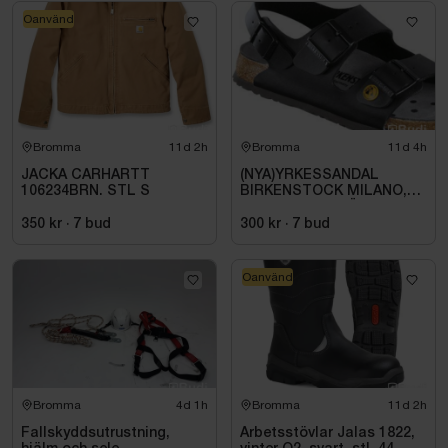
Oanvänd
Bromma
11d 2h
Bromma
11d 4h
JACKA CARHARTT
(NYA)YRKESSANDAL
106234BRN. STL S
BIRKENSTOCK MILANO,
ESD NORMAL LÄST
SVART. STL 42
350 kr
·
7
bud
300 kr
·
7
bud
Oanvänd
Bromma
4d 1h
Bromma
11d 2h
Fallskyddsutrustning,
Arbetsstövlar Jalas 1822,