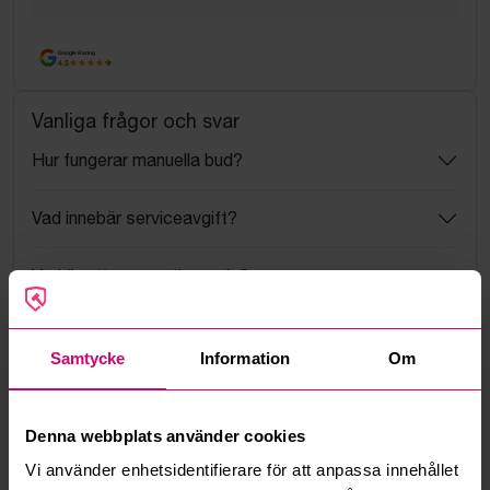
Google Rating
4.5
Vanliga frågor och svar
Hur fungerar manuella bud?
Vad innebär serviceavgift?
Vad är ett reservationspris?
Hur fungerar maxbud?
Samtycke
Information
Om
Hur fungerar budmotorn?
Denna webbplats använder cookies
Kan jag ångra ett bud?
Vi använder enhetsidentifierare för att anpassa innehållet