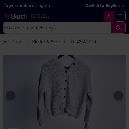
Hoppa till innehåll
Textbaserad (markdown) version av denna sida
×
Page available in English
Switch to English
Google Rating
4.5
Logga in
Sök
Sök
Auktioner
Kläder & Skor
ID: 43/41119
Föregående
Näst