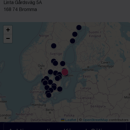
Linta Gårdsväg 5A
168 74 Bromma
+
−
Leaflet
|
©
OpenStreetMap
contributors