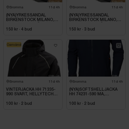
Bromma
11d 4h
Bromma
11d 4h
(NYA)YRKESSANDAL
(NYA)YRKESSANDAL
BIRKENSTOCK MILANO,
BIRKENSTOCK MILANO,
ESD NORMAL LÄST
ESD NORMAL LÄST
SVART. STL 42
SVART. STL 42
150 kr
·
4
bud
150 kr
·
3
bud
Oanvänd
Bromma
11d 4h
Bromma
11d 4h
VINTERJACKA HH 71335-
(NYA)SOFTSHELLJACKA
990 SVART, HELLYTECH
HH 74231-590 MA,
ARCTIC. STL L
KENSINGTON. STL XL
100 kr
·
2
bud
100 kr
·
2
bud