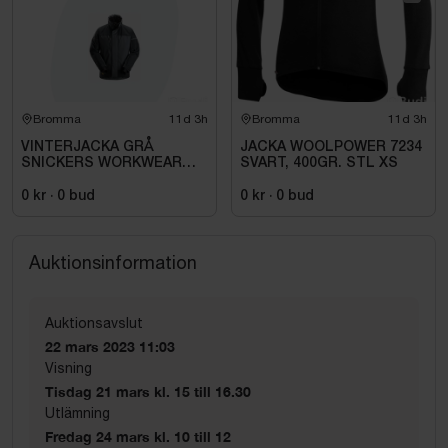
Bromma
11d 3h
Bromma
11d 3h
VINTERJACKA GRÅ
JACKA WOOLPOWER 7234
SNICKERS WORKWEAR
SVART, 400GR. STL XS
SMALL 1106-5859. STL
004 (S)
0 kr
·
0
bud
0 kr
·
0
bud
Auktionsinformation
Auktionsavslut
22 mars 2023 11:03
Visning
Tisdag 21 mars kl. 15 till 16.30
Utlämning
Fredag 24 mars kl. 10 till 12