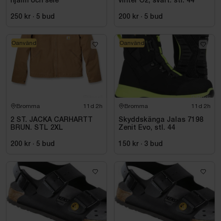
hjälm och sele
vinter O2, svart. stl. 44
250 kr
·
5
bud
200 kr
·
5
bud
Oanvänd
Oanvänd
Bromma
11d 2h
Bromma
11d 2h
2 ST. JACKA CARHARTT
Skyddskänga Jalas 7198
BRUN. STL 2XL
Zenit Evo, stl. 44
200 kr
·
5
bud
150 kr
·
3
bud