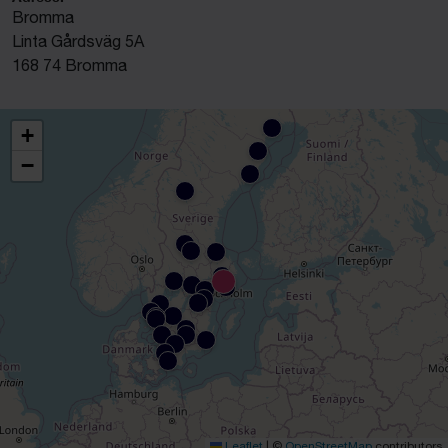
Bromma
Linta Gårdsväg 5A
168 74 Bromma
+
−
Leaflet
|
©
OpenStreetMap
contributors