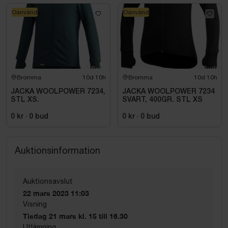
Oanvänd
Oanvänd
Bromma
10d 10h
Bromma
10d 10h
JACKA WOOLPOWER 7234,
JACKA WOOLPOWER 7234
STL XS.
SVART, 400GR. STL XS
0 kr
·
0
bud
0 kr
·
0
bud
Auktionsinformation
Auktionsavslut
22 mars 2023 11:03
Visning
Tisdag 21 mars kl. 15 till 16.30
Utlämning