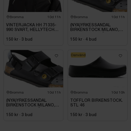
Bromma
10d 11h
Bromma
10d 11h
VINTERJACKA HH 71335-
(NYA)YRKESSANDAL
990 SVART, HELLYTECH
BIRKENSTOCK MILANO,
ARCTIC. STL L
ESD NORMAL LÄST
SVART. STL 42
150 kr
·
3
bud
150 kr
·
4
bud
Oanvänd
Bromma
10d 11h
Bromma
10d 10h
(NYA)YRKESSANDAL
TOFFLOR BIRKENSTOCK.
BIRKENSTOCK MILANO,
STL 46
ESD NORMAL LÄST
SVART. STL 42
150 kr
·
3
bud
150 kr
·
3
bud