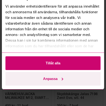
Vi använder enhetsidentifierare för att anpassa innehållet
Kan ni frakta mina vunna objekt?
och annonserna till användarna, tillhandahålla funktioner
för sociala medier och analysera vår trafik. Vi
Läs fler frågor och svar
vidarebefordrar även sådana identifierare och annan
information från din enhet till de sociala medier och
annons- och analysföretag som vi samarbetar med.
Dessa kan i sin tur kombinera informationen med annan
Mer från samma kategori
information som du har tillhandahållit eller som de har
samlat in när du har använt deras tjänster.
Oanvänd
Oanvänd
Tillåt alla
Anpassa
Bromma
10d 11h
Bromma
10d 9h
VÄRMEHUVJACKA
Skyddskänga Jalas 7198
MILWAUKEE M12, SVART
Zenit Evo, stl. 44
HHBL4-0. STL M
400 kr
·
11
bud
350 kr
·
7
bud