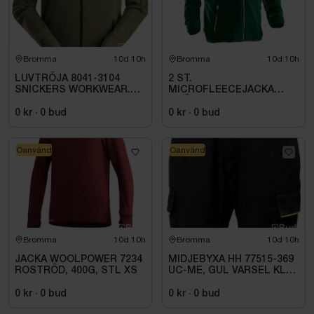
Bromma
10d 10h
Bromma
10d 10h
LUVTRÖJA 8041-3104
2 ST.
SNICKERS WORKWEAR.
MICROFLEECEJACKA
STL. XXL
GRÖN JOBMAN
WORKWEAR. STL M
0 kr
·
0
bud
0 kr
·
0
bud
Oanvänd
Oanvänd
Bromma
10d 10h
Bromma
10d 10h
JACKA WOOLPOWER 7234
MIDJEBYXA HH 77515-369
ROSTRÖD, 400G, STL XS
UC-ME, GUL VARSEL KL1.
STL C72
0 kr
·
0
bud
0 kr
·
0
bud