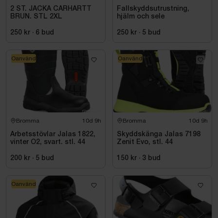
2 ST. JACKA CARHARTT
Fallskyddsutrustning,
BRUN. STL 2XL
hjälm och sele
250 kr
·
6
bud
250 kr
·
5
bud
Oanvänd
Oanvänd
Bromma
10d 9h
Bromma
10d 9h
Arbetsstövlar Jalas 1822,
Skyddskänga Jalas 7198
vinter O2, svart. stl. 44
Zenit Evo, stl. 44
200 kr
·
5
bud
150 kr
·
3
bud
Oanvänd