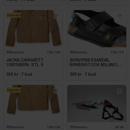
Oanvänd
Bromma
10d 10h
Bromma
10d 11h
JACKA CARHARTT
(NYA)YRKESSANDAL
106234BRN. STL S
BIRKENSTOCK MILANO,
ESD NORMAL LÄST
SVART. STL 42
350 kr
·
7
bud
300 kr
·
7
bud
Oanvänd
Bromma
10d 10h
Bromma
3d 9h