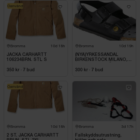
Oanvänd
Bromma
10d 18h
Bromma
10d 19h
JACKA CARHARTT
(NYA)YRKESSANDAL
106234BRN. STL S
BIRKENSTOCK MILANO,
ESD NORMAL LÄST
SVART. STL 42
350 kr
·
7
bud
300 kr
·
7
bud
Oanvänd
Bromma
10d 18h
Bromma
3d 17h
2 ST. JACKA CARHARTT
Fallskyddsutrustning,