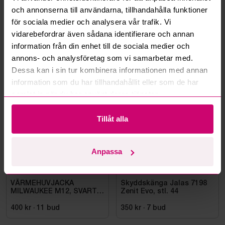
Kan ni frakta mina vunna objekt?
och annonserna till användarna, tillhandahålla funktioner
för sociala medier och analysera vår trafik. Vi
Läs fler frågor och svar
vidarebefordrar även sådana identifierare och annan
information från din enhet till de sociala medier och
annons- och analysföretag som vi samarbetar med.
Dessa kan i sin tur kombinera informationen med annan
Mer från samma kategori
information som du har tillhandahållit eller som de har
samlat in när du har använt deras tjänster.
Oanvänd
Oanvänd
Tillåt alla
Anpassa
Bromma
10d 19h
Bromma
10d 18h
VÄRMEHUVJACKA
Skyddskänga Jalas 7198
MILWAUKEE M12, SVART
Zenit Evo, stl. 44
HHBL4-0. STL M
400 kr
·
11
bud
350 kr
·
7
bud