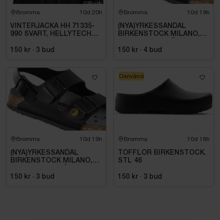
Bromma
10d 20h
Bromma
10d 19h
VINTERJACKA HH 71335-
(NYA)YRKESSANDAL
990 SVART, HELLYTECH
BIRKENSTOCK MILANO,
ARCTIC. STL L
ESD NORMAL LÄST
SVART. STL 42
150 kr
·
3
bud
150 kr
·
4
bud
Oanvänd
Bromma
10d 19h
Bromma
10d 18h
(NYA)YRKESSANDAL
TOFFLOR BIRKENSTOCK.
BIRKENSTOCK MILANO,
STL 46
ESD NORMAL LÄST
SVART. STL 42
150 kr
·
3
bud
150 kr
·
3
bud