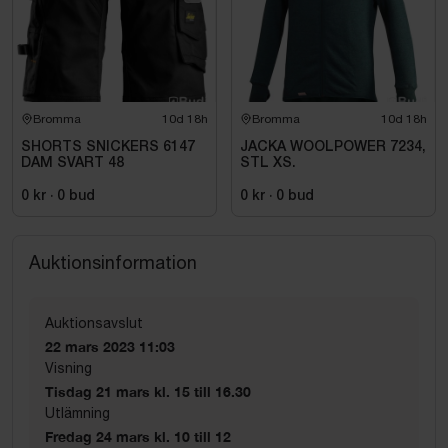
Bromma
10d 18h
Bromma
10d 18h
SHORTS SNICKERS 6147
JACKA WOOLPOWER 7234,
DAM SVART 48
STL XS.
0 kr
·
0
bud
0 kr
·
0
bud
Auktionsinformation
Auktionsavslut
22 mars 2023 11:03
Visning
Tisdag 21 mars kl. 15 till 16.30
Utlämning
Fredag 24 mars kl. 10 till 12