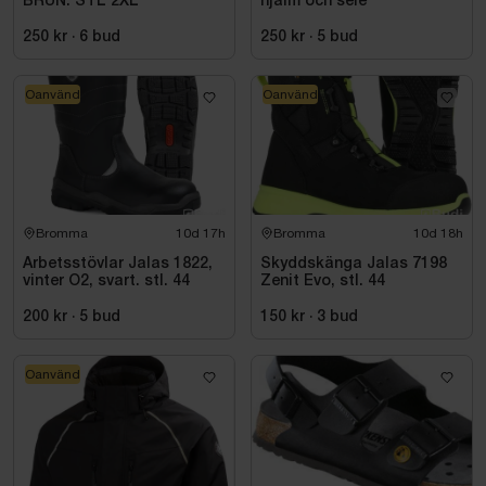
BRUN. STL 2XL
hjälm och sele
250 kr
·
6
bud
250 kr
·
5
bud
Oanvänd
Oanvänd
Bromma
10d 17h
Bromma
10d 18h
Arbetsstövlar Jalas 1822,
Skyddskänga Jalas 7198
vinter O2, svart. stl. 44
Zenit Evo, stl. 44
200 kr
·
5
bud
150 kr
·
3
bud
Oanvänd