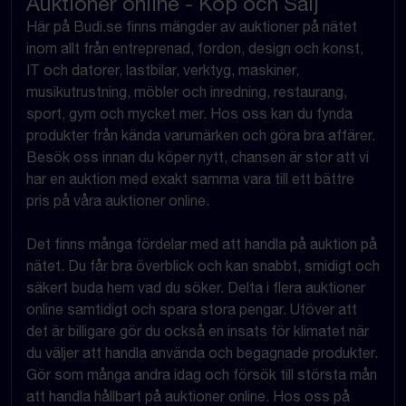
Auktioner online - Köp och Sälj
Här på Budi.se finns mängder av auktioner på nätet
inom allt från entreprenad, fordon, design och konst,
IT och datorer, lastbilar, verktyg, maskiner,
musikutrustning, möbler och inredning, restaurang,
sport, gym och mycket mer. Hos oss kan du fynda
produkter från kända varumärken och göra bra affärer.
Besök oss innan du köper nytt, chansen är stor att vi
har en auktion med exakt samma vara till ett bättre
pris på våra auktioner online.
Det finns många fördelar med att handla på auktion på
nätet. Du får bra överblick och kan snabbt, smidigt och
säkert buda hem vad du söker. Delta i flera auktioner
online samtidigt och spara stora pengar. Utöver att
det är billigare gör du också en insats för klimatet när
du väljer att handla använda och begagnade produkter.
Gör som många andra idag och försök till största mån
att handla hållbart på auktioner online. Hos oss på