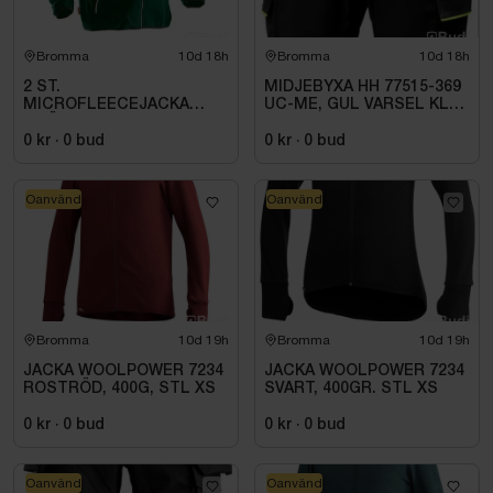
Bromma
10d 18h
Bromma
10d 18h
2 ST.
MIDJEBYXA HH 77515-369
MICROFLEECEJACKA
UC-ME, GUL VARSEL KL1.
GRÖN JOBMAN
STL C72
WORKWEAR. STL M
0 kr
·
0
bud
0 kr
·
0
bud
Oanvänd
Oanvänd
Bromma
10d 19h
Bromma
10d 19h
JACKA WOOLPOWER 7234
JACKA WOOLPOWER 7234
ROSTRÖD, 400G, STL XS
SVART, 400GR. STL XS
0 kr
·
0
bud
0 kr
·
0
bud
Oanvänd
Oanvänd