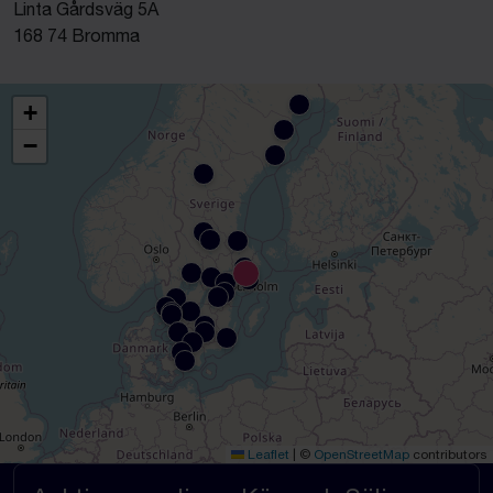
Linta Gårdsväg 5A
168 74 Bromma
+
−
Leaflet
|
©
OpenStreetMap
contributors