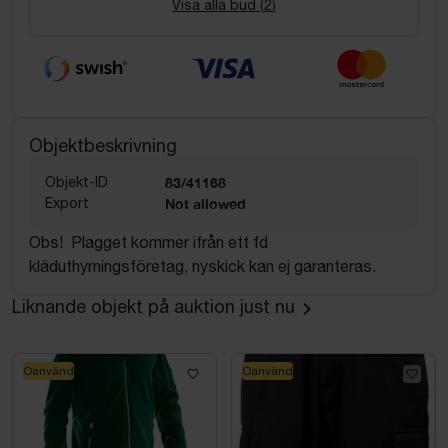
Visa alla bud (
2
)
Objektbeskrivning
Objekt-ID
83/41168
Export
Not allowed
Obs! Plagget kommer ifrån ett fd
kläduthyrningsföretag, nyskick kan ej garanteras.
Liknande objekt på auktion just nu
Oanvänd
Oanvänd