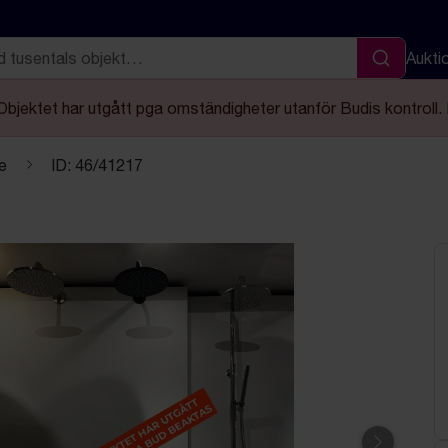
Aukti
Sök
Objektet har utgått pga omständigheter utanför Budis kontroll. 
e
ID: 46/41217