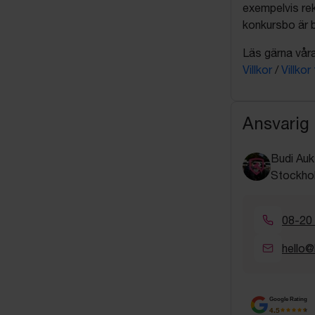
exempelvis rek
konkursbo är b
Läs gärna våra 
Villkor
/
Villkor
Ansvarig
Budi Auk
Stockho
08-20
hello@
Google Rating
4.5