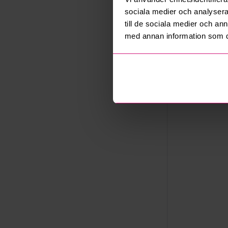
Adress
sociala medier och analysera 
Karlsboda
till de sociala medier och a
Export
med annan information som du 
Not allowe
Övrigt
Utsatta håll
Säljare
Konkursbo