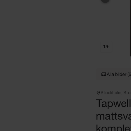
Föregående
1
/
6
Alla bilder
(6
Stockholm, St
Tapwel
mattsva
komplet