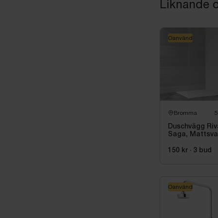
Liknande o
köparen.
Oanvänd
Bromma
5
Duschvägg Riv
Saga, Mattsva
80 cm
150 kr
·
3
bud
Oanvänd