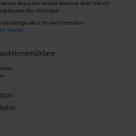
lamera, ångra eller utkräva felansvar direkt från ett
egränsade eller obefintliga.
fullständiga villkor för mer information:
 för företag
 auktionsmäklare
tioner
lm
 65 55
budi.se