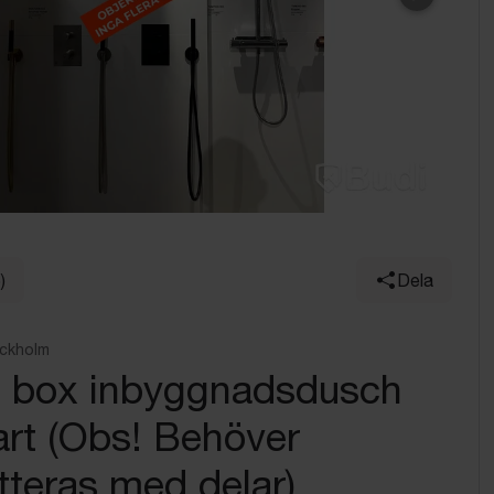
Nästa
)
Dela
ockholm
l box inbyggnadsdusch
rt (Obs! Behöver
teras med delar)