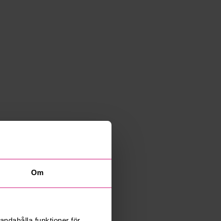
Om
andahålla funktioner för