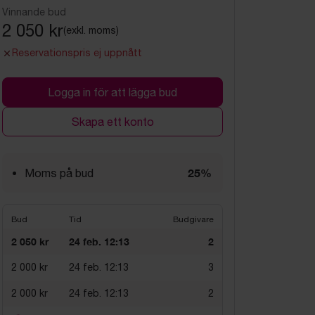
Vinnande bud
2 050 kr
(exkl. moms)
Reservationspris ej uppnått
Logga in för att lägga bud
Skapa ett konto
25%
Moms på bud
Bud
Tid
Budgivare
2 050 kr
24 feb. 12:13
2
2 000 kr
24 feb. 12:13
3
2 000 kr
24 feb. 12:13
2