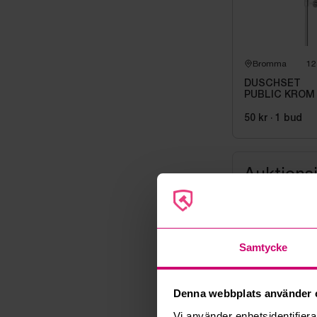
Bromma
12
DUSCHSET
PUBLIC KROM
50 kr
·
1
bud
Auktions
Auktionsavs
08 mars 20
Samtycke
Visning
Tisdag 7 mar
Utlämning
Denna webbplats använder 
Torsdag 9 ma
Vi använder enhetsidentifierar