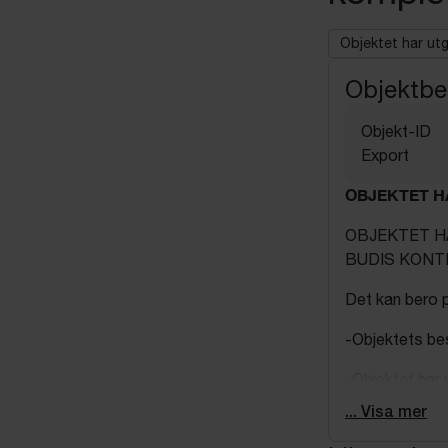
Objektet har ut
Objektbe
Objekt-ID
Export
OBJEKTET H
OBJEKTET H
BUDIS KONT
Det kan bero p
-Objektets be
-Objektet har 
... Visa mer
OBS! Utställni
kompletteras 