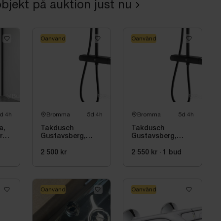
bjekt på auktion just nu
Oanvänd
Oanvänd
d 4h
Bromma
5d 4h
Bromma
5d 4h
a,
Takdusch
Takdusch
rt,
Gustavsberg,
Gustavsberg,
Estetic Square
Estetic Square
150 cc, mattsvart
150 cc, mattsvart
2 500 kr
2 550 kr
·
1
bud
Oanvänd
Oanvänd