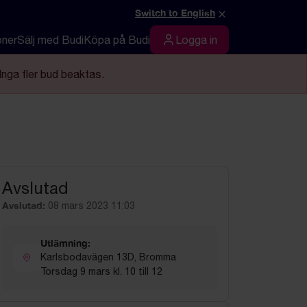
×
Switch to English
oner
Sälj med Budi
Köpa på Budi
Logga in
Logga in
Inga fler bud beaktas.
Avslutad
Avslutad:
08 mars 2023 11:03
Utlämning:
Karlsbodavägen 13D, Bromma
Torsdag 9 mars kl. 10 till 12