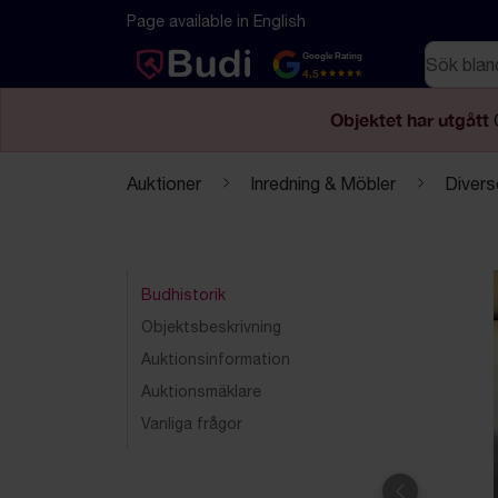
Hoppa till innehåll
Textbaserad (markdown) version av denna sida
Page available in English
Sök
Google Rating
4.5
Objektet har utgått
Auktioner
Inredning & Möbler
Divers
Budhistorik
Objektsbeskrivning
Auktionsinformation
Auktionsmäklare
Vanliga frågor