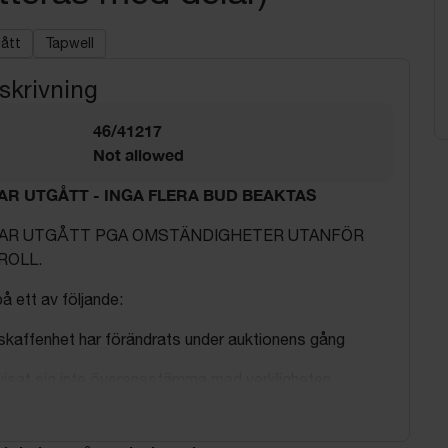
gått
Tapwell
skrivning
46/41217
Not allowed
AR UTGÅTT - INGA FLERA BUD BEAKTAS
AR UTGÅTT PGA OMSTÄNDIGHETER UTANFÖR
ROLL.
å ett av följande:
skaffenhet har förändrats under auktionens gång
visat sig inte överensstämma med verkligheten
ngsex, ej inkopplat med vatten. Kan behöva
med delar. Behöver demonteras fackmannamässigt av