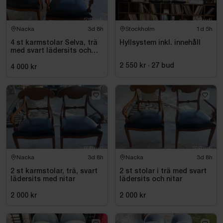
Nacka
3d 8h
Stockholm
1d 5h
4 st karmstolar Selva, trä
Hyllsystem inkl. innehåll
med svart lädersits och
nitar
2 550 kr
·
27
bud
4 000 kr
Nacka
3d 8h
Nacka
3d 8h
2 st karmstolar, trä, svart
2 st stolar i trä med svart
lädersits med nitar
lädersits och nitar
2 000 kr
2 000 kr