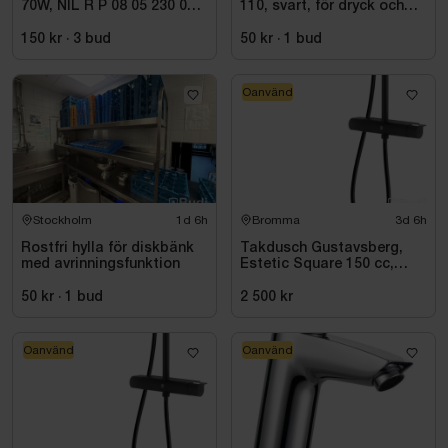
70W, NIL R P 08 05 230 01
110, svart, för dryck och
1C
takeaway
150 kr
·
3
bud
50 kr
·
1
bud
Oanvänd
Stockholm
1d 6h
Bromma
3d 6h
Rostfri hylla för diskbänk
Takdusch Gustavsberg,
med avrinningsfunktion
Estetic Square 150 cc,
mattsvart
50 kr
·
1
bud
2 500 kr
Oanvänd
Oanvänd