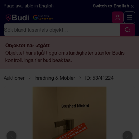
Hoppa till innehåll
Textbaserad (markdown) version av denna sida
×
Page available in English
Switch to English
Google Rating
4.5
Logga in
Sök
Sök
Objektet har utgått
Objektet har utgått pga omständigheter utanför Budis
kontroll. Inga fler bud beaktas.
Auktioner
Inredning & Möbler
ID: 53/41224