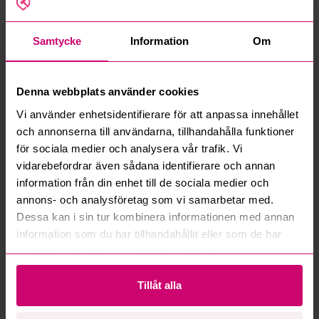
Vanliga frågor och svar
Hur fungerar manuella bud?
Samtycke
Information
Om
Vad innebär serviceavgift?
Denna webbplats använder cookies
Vi använder enhetsidentifierare för att anpassa innehållet
Vad är ett reservationspris?
och annonserna till användarna, tillhandahålla funktioner
för sociala medier och analysera vår trafik. Vi
Hur fungerar maxbud?
vidarebefordrar även sådana identifierare och annan
information från din enhet till de sociala medier och
Hur fungerar budmotorn?
annons- och analysföretag som vi samarbetar med.
Dessa kan i sin tur kombinera informationen med annan
Kan jag ångra ett bud?
information som du har tillhandahållit eller som de har
samlat in när du har använt deras tjänster.
Kan ni frakta mina vunna objekt?
Tillåt alla
Läs fler frågor och svar