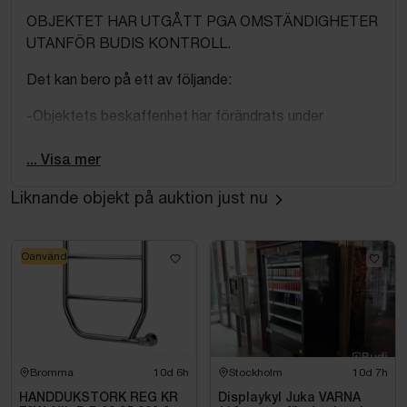
OBJEKTET HAR UTGÅTT PGA OMSTÄNDIGHETER
UTANFÖR BUDIS KONTROLL.
Det kan bero på ett av följande:
-Objektets beskaffenhet har förändrats under
auktionens gång
... Visa mer
-Objektet har visat sig inte överensstämma med
verkligheten
Liknande objekt på auktion just nu
OBS! Utställningsex, ej inkopplat med vatten. Kan
behöva kompletteras med delar. Behöver demonteras
Oanvänd
fackmannamässigt av köparen.
Bromma
10d 6h
Stockholm
10d 7h
HANDDUKSTORK REG KR
Displaykyl Juka VARNA