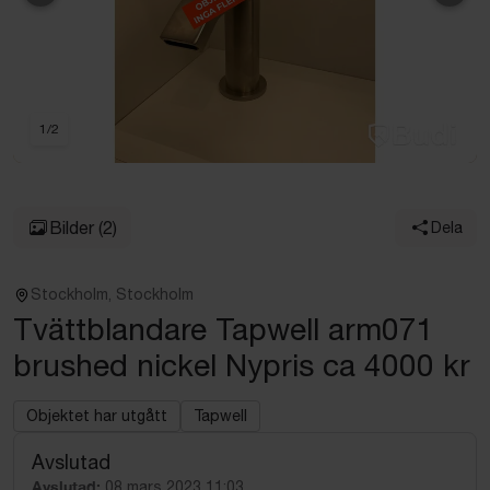
Föregående
Näst
1
/
2
Bilder
(2)
Dela
Stockholm, Stockholm
Tvättblandare Tapwell arm071
brushed nickel Nypris ca 4000 kr
Objektet har utgått
Tapwell
Avslutad
Avslutad:
08 mars 2023 11:03