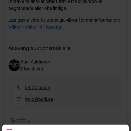
utkräva felansvar direkt från ett konkursbo är
begränsade eller obefintliga.
Läs gärna våra fullständiga villkor för mer information:
Villkor
/
Villkor för företag
Ansvarig auktionsmäklare
Budi Auktioner
Stockholm
08-20 65 55
hello@budi.se
Google Rating
4.5