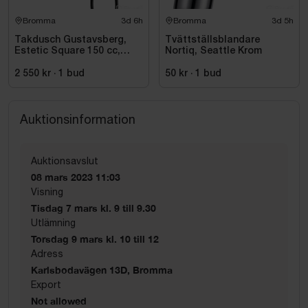
Bromma
3d 6h
Bromma
3d 5h
Takdusch Gustavsberg,
Tvättställsblandare
Estetic Square 150 cc,
Nortiq, Seattle Krom
mattsvart
2 550 kr
·
1
bud
50 kr
·
1
bud
Auktionsinformation
Auktionsavslut
08 mars 2023 11:03
Visning
Tisdag 7 mars kl. 9 till 9.30
Utlämning
Torsdag 9 mars kl. 10 till 12
Adress
Karlsbodavägen 13D, Bromma
Export
Not allowed