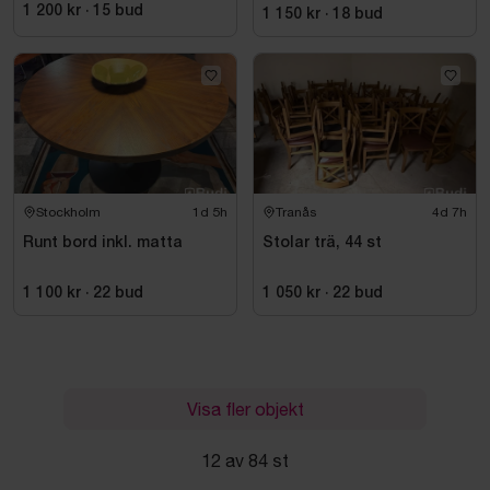
1 200 kr
·
15
bud
1 150 kr
·
18
bud
Stockholm
1d 5h
Tranås
4d 7h
Runt bord inkl. matta
Stolar trä, 44 st
1 100 kr
·
22
bud
1 050 kr
·
22
bud
Visa fler objekt
12 av 84 st