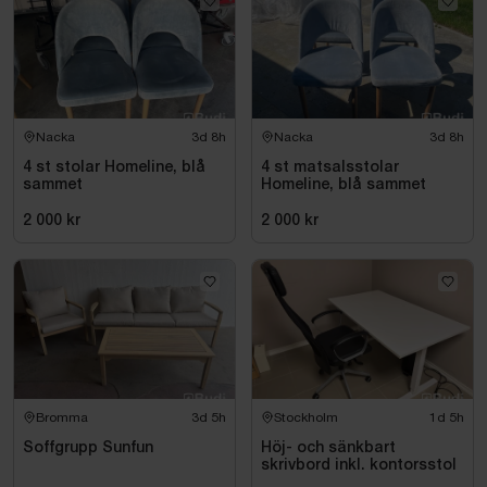
Nacka
3d 8h
Nacka
3d 8h
4 st stolar Homeline, blå
4 st matsalsstolar
sammet
Homeline, blå sammet
2 000 kr
2 000 kr
Bromma
3d 5h
Stockholm
1d 5h
Soffgrupp Sunfun
Höj- och sänkbart
skrivbord inkl. kontorsstol