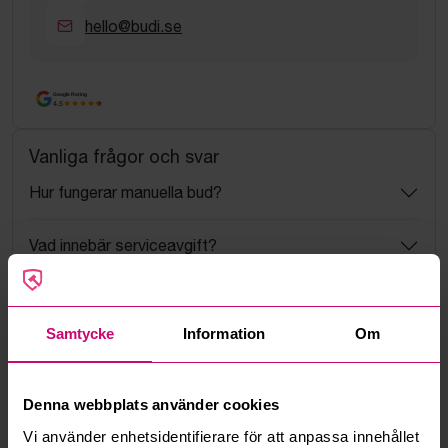
hello@budi.se
Google Rating
4.5
Vanliga frågor och svar
Hur fungerar manuella bud?
Vad innebär serviceavgift?
Vad är ett reservationspris?
Samtycke
Information
Om
Hur fungerar maxbud?
Hur fungerar budmotorn?
Denna webbplats använder cookies
Vi använder enhetsidentifierare för att anpassa innehållet