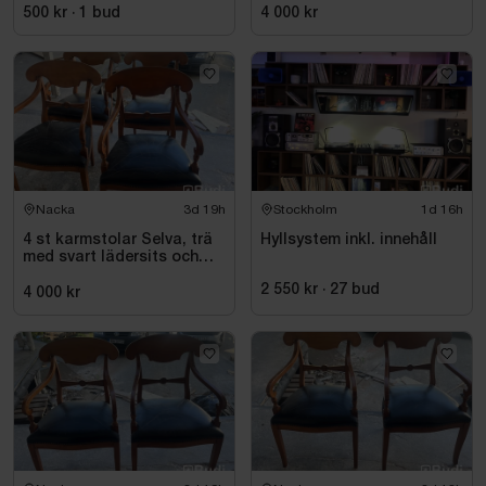
500 kr
·
1
bud
4 000 kr
Nacka
3d 19h
Stockholm
1d 16h
4 st karmstolar Selva, trä
Hyllsystem inkl. innehåll
med svart lädersits och
nitar
2 550 kr
·
27
bud
4 000 kr