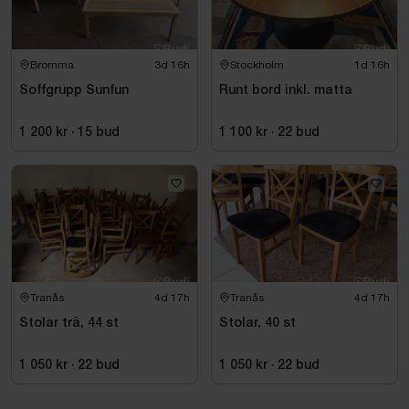
Bromma
3d 16h
Stockholm
1d 16h
Soffgrupp Sunfun
Runt bord inkl. matta
1 200 kr
·
15
bud
1 100 kr
·
22
bud
Tranås
4d 17h
Tranås
4d 17h
Stolar trä, 44 st
Stolar, 40 st
1 050 kr
·
22
bud
1 050 kr
·
22
bud