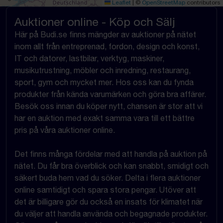
Leaflet
|
©
OpenStreetMap
contributors
Auktioner online - Köp och Sälj
Här på Budi.se finns mängder av auktioner på nätet
inom allt från entreprenad, fordon, design och konst,
IT och datorer, lastbilar, verktyg, maskiner,
musikutrustning, möbler och inredning, restaurang,
sport, gym och mycket mer. Hos oss kan du fynda
produkter från kända varumärken och göra bra affärer.
Besök oss innan du köper nytt, chansen är stor att vi
har en auktion med exakt samma vara till ett bättre
pris på våra auktioner online.
Det finns många fördelar med att handla på auktion på
nätet. Du får bra överblick och kan snabbt, smidigt och
säkert buda hem vad du söker. Delta i flera auktioner
online samtidigt och spara stora pengar. Utöver att
det är billigare gör du också en insats för klimatet när
du väljer att handla använda och begagnade produkter.