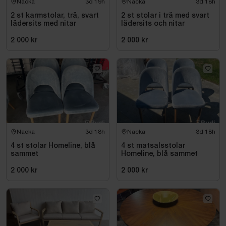
Nacka
3d 19h
Nacka
3d 18h
2 st karmstolar, trä, svart
2 st stolar i trä med svart
lädersits med nitar
lädersits och nitar
2 000 kr
2 000 kr
Nacka
3d 18h
Nacka
3d 18h
4 st stolar Homeline, blå
4 st matsalsstolar
sammet
Homeline, blå sammet
2 000 kr
2 000 kr