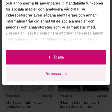
Kan jag ångra ett bud?
och annonserna till användarna, tillhandahålla funktioner
för sociala medier och analysera vår trafik. Vi
vidarebefordrar även sådana identifierare och annan
Kan ni frakta mina vunna objekt?
information från din enhet till de sociala medier och
annons- och analysföretag som vi samarbetar med.
Läs fler frågor och svar
Dessa kan i sin tur kombinera informationen med annan
information som du har tillhandahållit eller som de har
samlat in när du har använt deras tjänster.
Mer från samma kategori
Tillåt alla
Anpassa
Kävlinge
3d 18h
Nacka
3d 19h
Stort parti fabriksnya
4 karmstolar, trä, svart
förskolemöbler
lädersits med nitar