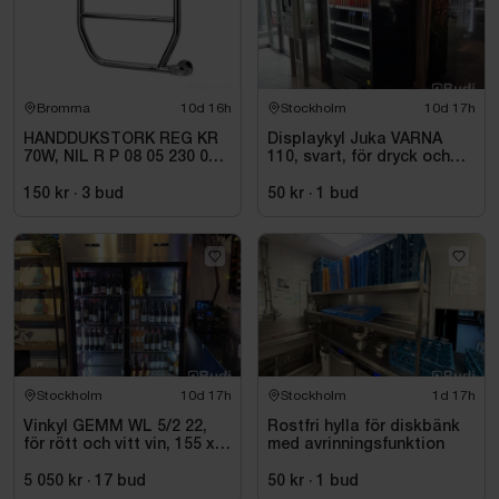
Bromma
10d 16h
Stockholm
10d 17h
HANDDUKSTORK REG KR
Displaykyl Juka VARNA
70W, NIL R P 08 05 230 01
110, svart, för dryck och
1C
takeaway
150 kr
·
3
bud
50 kr
·
1
bud
Stockholm
10d 17h
Stockholm
1d 17h
Vinkyl GEMM WL 5/2 22,
Rostfri hylla för diskbänk
för rött och vitt vin, 155 x
med avrinningsfunktion
220 cm
5 050 kr
·
17
bud
50 kr
·
1
bud