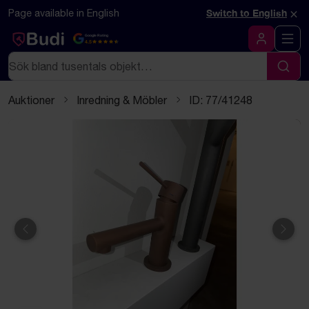
Hoppa till innehåll
Textbaserad (markdown) version av denna sida
×
Page available in English
Switch to English
Google Rating
4.5
Logga in
Sök
Sök
Auktioner
Inredning & Möbler
ID: 77/41248
Föregående
Näst