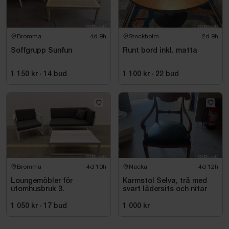
Bromma
4d 9h
Stockholm
2d 9h
Soffgrupp Sunfun
Runt bord inkl. matta
1 150 kr
·
14
bud
1 100 kr
·
22
bud
Bromma
4d 10h
Nacka
4d 12h
Loungemöbler för
Karmstol Selva, trä med
utomhusbruk 3.
svart lädersits och nitar
1 050 kr
·
17
bud
1 000 kr