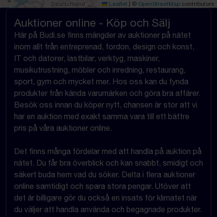
Leaflet
|
©
OpenStreetMap
contributors
Auktioner online - Köp och Sälj
Här på Budi.se finns mängder av auktioner på nätet
inom allt från entreprenad, fordon, design och konst,
IT och datorer, lastbilar, verktyg, maskiner,
musikutrustning, möbler och inredning, restaurang,
sport, gym och mycket mer. Hos oss kan du fynda
produkter från kända varumärken och göra bra affärer.
Besök oss innan du köper nytt, chansen är stor att vi
har en auktion med exakt samma vara till ett bättre
pris på våra auktioner online.
Det finns många fördelar med att handla på auktion på
nätet. Du får bra överblick och kan snabbt, smidigt och
säkert buda hem vad du söker. Delta i flera auktioner
online samtidigt och spara stora pengar. Utöver att
det är billigare gör du också en insats för klimatet när
du väljer att handla använda och begagnade produkter.