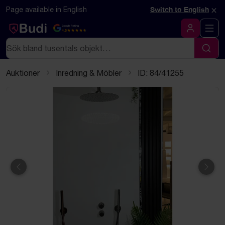
Hoppa till innehåll
Textbaserad (markdown) version av denna sida
×
Page available in English
Switch to English
Google Rating
4.5
Logga in
Sök
Sök
Auktioner
Inredning & Möbler
ID: 84/41255
Föregående
Näst