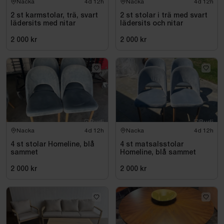
Nacka
4d 12h
Nacka
4d 12h
2 st karmstolar, trä, svart
2 st stolar i trä med svart
lädersits med nitar
lädersits och nitar
2 000 kr
2 000 kr
Nacka
4d 12h
Nacka
4d 12h
4 st stolar Homeline, blå
4 st matsalsstolar
sammet
Homeline, blå sammet
2 000 kr
2 000 kr