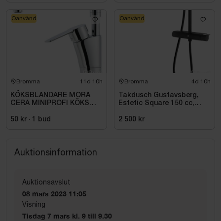
Oanvänd
Oanvänd
Bromma
11d 10h
Bromma
4d 10h
KÖKSBLANDARE MORA
Takdusch Gustavsberg,
CERA MINIPROFI KÖKS
Estetic Square 150 cc,
BL., MED H-DUSCH, R10
mattsvart
242301
50 kr
·
1
bud
2 500 kr
Auktionsinformation
Auktionsavslut
08 mars 2023 11:05
Visning
Tisdag 7 mars kl. 9 till 9.30