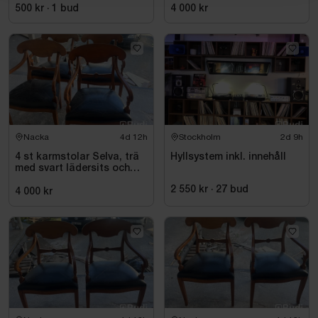
500 kr
·
1
bud
4 000 kr
Nacka
4d 12h
Stockholm
2d 9h
4 st karmstolar Selva, trä
Hyllsystem inkl. innehåll
med svart lädersits och
nitar
2 550 kr
·
27
bud
4 000 kr