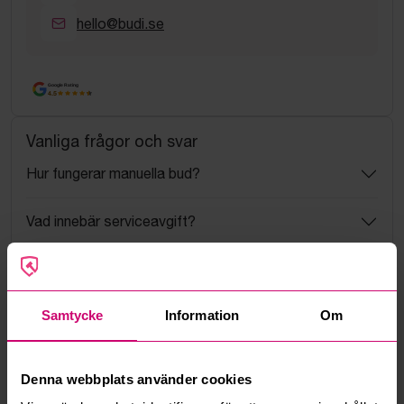
hello@budi.se
Google Rating
4.5
Vanliga frågor och svar
Hur fungerar manuella bud?
Vad innebär serviceavgift?
Vad är ett reservationspris?
Samtycke
Information
Om
Hur fungerar maxbud?
Hur fungerar budmotorn?
Denna webbplats använder cookies