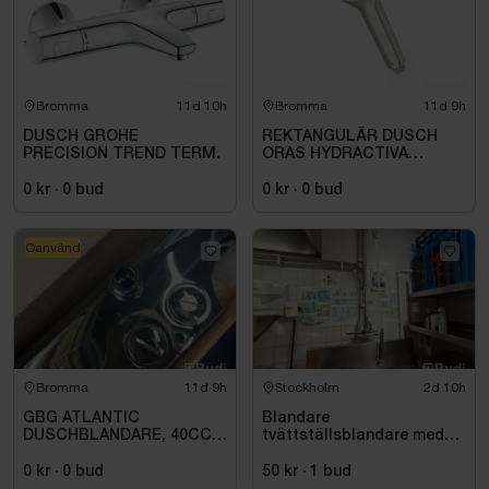
Bromma
11d 10h
Bromma
11d 9h
DUSCH GROHE
REKTANGULÄR DUSCH
PRECISION TREND TERM.
ORAS HYDRACTIVA
HANDDUSCH, 1-
STÅLLÄGE.
0 kr
·
0
bud
0 kr
·
0
bud
Oanvänd
Bromma
11d 9h
Stockholm
2d 10h
GBG ATLANTIC
Blandare
DUSCHBLANDARE, 40CC,
tvättställsblandare med
ANSL DUSCH NER KROM
dusch
0 kr
·
0
bud
50 kr
·
1
bud