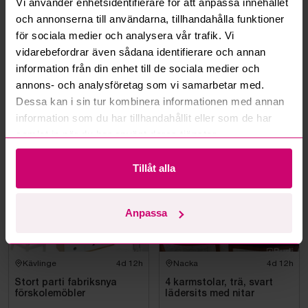
Vi använder enhetsidentifierare för att anpassa innehållet
Kan jag ångra ett bud?
och annonserna till användarna, tillhandahålla funktioner
för sociala medier och analysera vår trafik. Vi
Kan ni frakta mina vunna objekt?
vidarebefordrar även sådana identifierare och annan
information från din enhet till de sociala medier och
Läs fler frågor och svar
annons- och analysföretag som vi samarbetar med.
Dessa kan i sin tur kombinera informationen med annan
information som du har tillhandahållit eller som de har
Mer från samma kategori
samlat in när du har använt deras tjänster.
Tillåt alla
Anpassa
Kävlinge
4d 12h
Nacka
4d 12h
Stort parti fabriksnya
4 karmstolar, trä, svart
förskolemöbler
lädersits med nitar