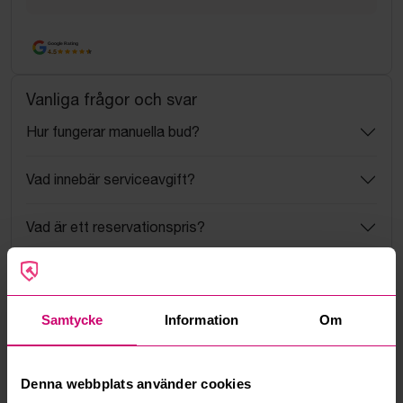
Google Rating
4.5
Vanliga frågor och svar
Hur fungerar manuella bud?
Vad innebär serviceavgift?
Vad är ett reservationspris?
Hur fungerar maxbud?
Samtycke
Information
Om
Hur fungerar budmotorn?
Kan jag ångra ett bud?
Denna webbplats använder cookies