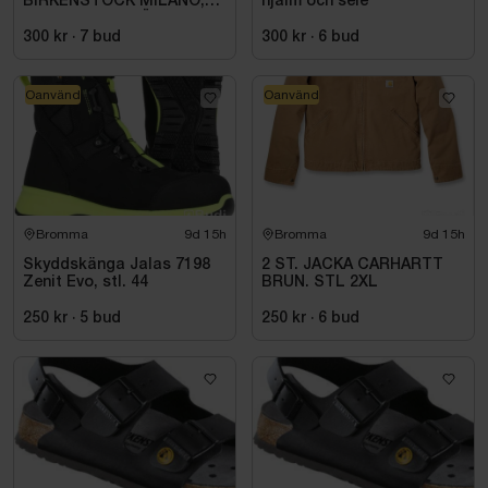
BIRKENSTOCK MILANO,
hjälm och sele
ESD NORMAL LÄST
SVART. STL 42
300 kr
·
7
bud
300 kr
·
6
bud
Oanvänd
Oanvänd
Bromma
9d 15h
Bromma
9d 15h
Skyddskänga Jalas 7198
2 ST. JACKA CARHARTT
Zenit Evo, stl. 44
BRUN. STL 2XL
250 kr
·
5
bud
250 kr
·
6
bud