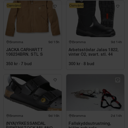
Oanvänd
Oanvänd
Bromma
9d 15h
Bromma
9d 14h
JACKA CARHARTT
Arbetsstövlar Jalas 1822,
106234BRN. STL S
vinter O2, svart. stl. 44
350 kr
·
7
bud
300 kr
·
8
bud
Bromma
9d 16h
Bromma
2d 14h
(NYA)YRKESSANDAL
Fallskyddsutrustning,