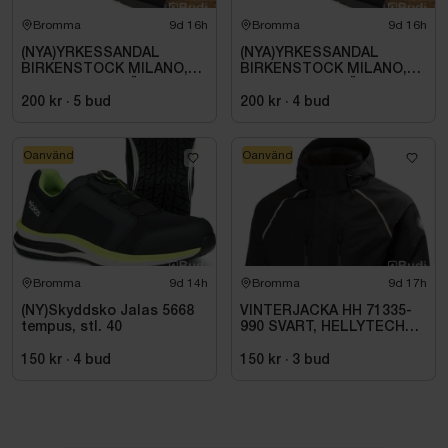
Bromma
9d 16h
Bromma
9d 16h
(NYA)YRKESSANDAL
(NYA)YRKESSANDAL
BIRKENSTOCK MILANO,
BIRKENSTOCK MILANO,
ESD NORMAL LÄST
ESD NORMAL LÄST
SVART. STL 42
SVART. STL 42
200 kr
·
5
bud
200 kr
·
4
bud
Oanvänd
Oanvänd
Bromma
9d 14h
Bromma
9d 17h
(NY)Skyddsko Jalas 5668
VINTERJACKA HH 71335-
tempus, stl. 40
990 SVART, HELLYTECH
ARCTIC. STL L
150 kr
·
4
bud
150 kr
·
3
bud