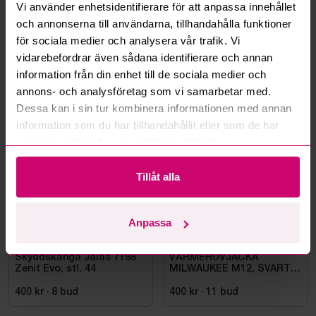
Vi använder enhetsidentifierare för att anpassa innehållet
Kan ni frakta mina vunna objekt?
och annonserna till användarna, tillhandahålla funktioner
för sociala medier och analysera vår trafik. Vi
Läs fler frågor och svar
vidarebefordrar även sådana identifierare och annan
information från din enhet till de sociala medier och
annons- och analysföretag som vi samarbetar med.
Mer från samma kategori
Dessa kan i sin tur kombinera informationen med annan
information som du har tillhandahållit eller som de har
samlat in när du har använt deras tjänster.
Oanvänd
Oanvänd
Tillåt alla
Anpassa
Bromma
9d 15h
Bromma
9d 16h
Skyddskänga Jalas 7198
VÄRMEHUVJACKA
Zenit Evo, stl. 44
MILWAUKEE M12, SVART
HHBL4-0. STL M
400 kr
·
8
bud
400 kr
·
11
bud