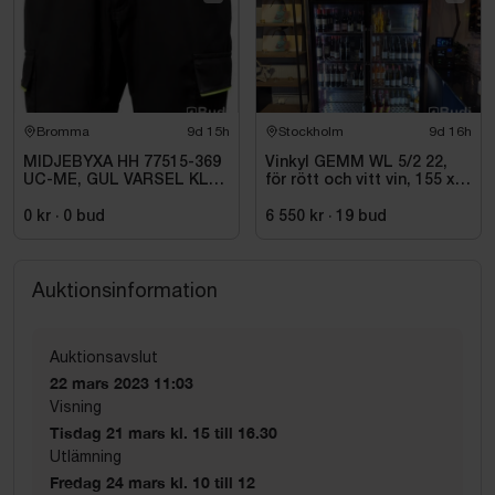
Bromma
9d 15h
Stockholm
9d 16h
MIDJEBYXA HH 77515-369
Vinkyl GEMM WL 5/2 22,
UC-ME, GUL VARSEL KL1.
för rött och vitt vin, 155 x
STL C72
220 cm
0 kr
·
0
bud
6 550 kr
·
19
bud
Auktionsinformation
Auktionsavslut
22 mars 2023 11:03
Visning
Tisdag 21 mars kl. 15 till 16.30
Utlämning
Fredag 24 mars kl. 10 till 12