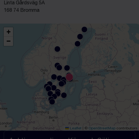
Linta Gårdsväg 5A
168 74 Bromma
+
−
Leaflet
|
©
OpenStreetMap
contributors