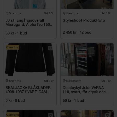
Bromma
9d 15h
Haninge
9d 16h
60 st. Engångsoverall
Styleshoot Produktfoto
Microgard, AlphaTec 1500
Plus Vit
2 450 kr
·
42
bud
50 kr
·
1
bud
Oanvänd
Bromma
9d 15h
Stockholm
9d 16h
SKALJACKA BLÅKLÄDER
Displaykyl Juka VARNA
4908-1987 SVART, DAM.
110, svart, för dryck och
STL 3XL
takeaway
0 kr
·
0
bud
50 kr
·
1
bud
Oanvänd