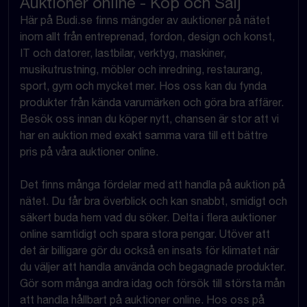
Auktioner online - Köp och Sälj
Här på Budi.se finns mängder av auktioner på nätet
inom allt från entreprenad, fordon, design och konst,
IT och datorer, lastbilar, verktyg, maskiner,
musikutrustning, möbler och inredning, restaurang,
sport, gym och mycket mer. Hos oss kan du fynda
produkter från kända varumärken och göra bra affärer.
Besök oss innan du köper nytt, chansen är stor att vi
har en auktion med exakt samma vara till ett bättre
pris på våra auktioner online.
Det finns många fördelar med att handla på auktion på
nätet. Du får bra överblick och kan snabbt, smidigt och
säkert buda hem vad du söker. Delta i flera auktioner
online samtidigt och spara stora pengar. Utöver att
det är billigare gör du också en insats för klimatet när
du väljer att handla använda och begagnade produkter.
Gör som många andra idag och försök till största mån
att handla hållbart på auktioner online. Hos oss på