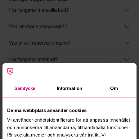
Hur fungerar manuella bud?
Vad innebär serviceavgift?
Vad är ett reservationspris?
Hur fungerar maxbud?
Hur fungerar budmotorn?
Samtycke
Information
Om
Kan jag ångra ett bud?
Kan ni frakta mina vunna objekt?
Denna webbplats använder cookies
Vi använder enhetsidentifierare för att anpassa innehållet
Läs fler frågor och svar
och annonserna till användarna, tillhandahålla funktioner
för sociala medier och analysera vår trafik. Vi