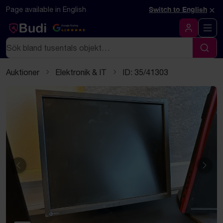
Hoppa till innehåll
Textbaserad (markdown) version av denna sida
×
Page available in English
Switch to English
Google Rating
4.5
Logga in
Sök
Sök
Auktioner
Elektronik & IT
ID: 35/41303
Föregående
Näst