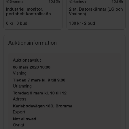
Bromma
10d 5h
Haninge
10d 6h
Industriell monitor,
2 st. Datorskärmar (LG och
portabelt kontrollskåp
Voxicon)
0 kr
·
0
bud
100 kr
·
2
bud
Auktionsinformation
Auktionsavslut
08 mars 2023 10:03
Visning
Tisdag 7 mars kl. 9 till 9.30
Utlämning
Torsdag 9 mars kl. 10 till 12
Adress
Karlsbodavägen 13D, Bromma
Export
Not allowed
Övrigt