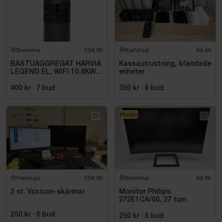
Bromma
10d 5h
Karlstad
3d 4h
BASTUAGGREGAT HARVIA
Kassautrustning, blandade
LEGEND EL, WIFI 10,8KW
enheter
SVART 9-18M3
400 kr
·
7
bud
350 kr
·
6
bud
Philips
Haninge
10d 6h
Bromma
3d 5h
2 st. Voxicon-skärmar
Monitor Philips
272E1CA/00, 27 tum
250 kr
·
6
bud
250 kr
·
5
bud