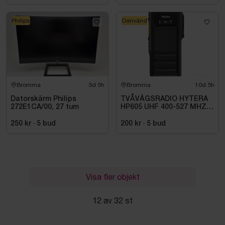
Philips
Oanvänd
Bromma
3d 5h
Bromma
10d 5h
Datorskärm Philips
TVÅVÄGSRADIO HYTERA
272E1CA/00, 27 tum
HP605 UHF 400-527 MHZ
IP67 KONRADSSON
250 kr
·
5
bud
200 kr
·
5
bud
Visa fler objekt
12 av 32 st