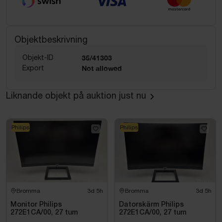
Objektbeskrivning
Objekt-ID
35/41303
Export
Not allowed
Liknande objekt på auktion just nu
Philips
Philips
Bromma
3d 5h
Bromma
3d 5h
Monitor Philips
Datorskärm Philips
272E1CA/00, 27 tum
272E1CA/00, 27 tum