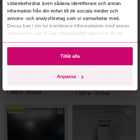
vidarebefordrar även sådana identifierare och annan
Mer från samma kategori
information från din enhet till de sociala medier och
annons- och analysföretag som vi samarbetar med.
Dessa kan i sin tur kombinera informationen med annan
information som du har tillhandahållit eller som de har
samlat in när du har använt deras tjänster.
Tillåt alla
Haninge
10d 6h
Bromma
3d 5h
Anpassa
Styleshoot Produktfoto
Datorskärm AOC
CU34E4CW, 34 tum
1 400 kr
·
25
bud
1 350 kr
·
23
bud
Samsung