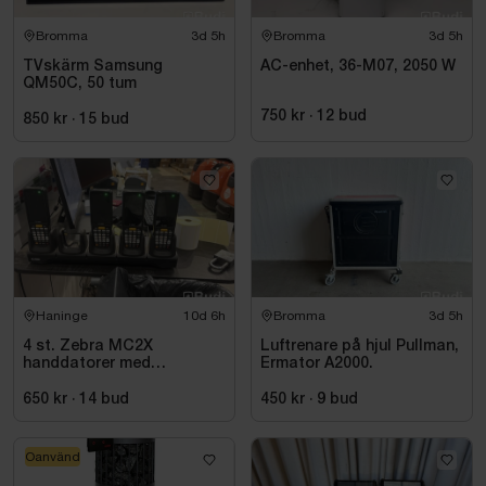
Bromma
3d 5h
Bromma
3d 5h
TVskärm Samsung
AC-enhet, 36-M07, 2050 W
QM50C, 50 tum
750 kr
·
12
bud
850 kr
·
15
bud
Haninge
10d 6h
Bromma
3d 5h
4 st. Zebra MC2X
Luftrenare på hjul Pullman,
handdatorer med
Ermator A2000.
laddstation
650 kr
·
14
bud
450 kr
·
9
bud
Oanvänd