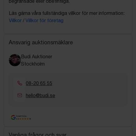
begränsade eller obefintliga.
Läs gärna våra fullständiga villkor för mer information:
Villkor
/
Villkor för företag
Ansvarig auktionsmäklare
Budi Auktioner
Stockholm
08-20 65 55
hello@budi.se
Google Rating
4.5
Vanliga frågor och svar