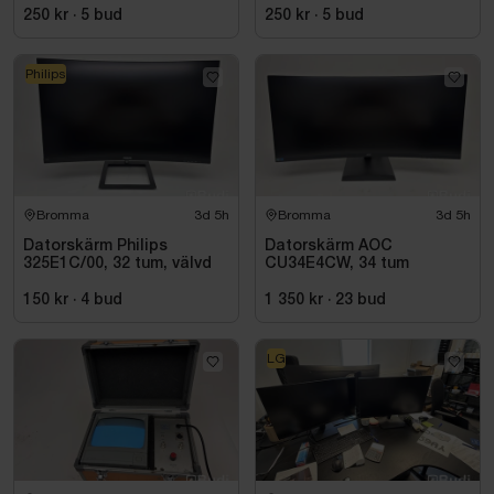
250 kr
·
5
bud
250 kr
·
5
bud
Philips
Bromma
3d 5h
Bromma
3d 5h
Datorskärm Philips
Datorskärm AOC
325E1C/00, 32 tum, välvd
CU34E4CW, 34 tum
150 kr
·
4
bud
1 350 kr
·
23
bud
LG