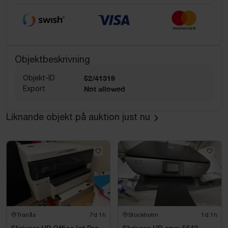
Objektbeskrivning
Objekt-ID
52/41319
Export
Not allowed
Liknande objekt på auktion just nu
Tranås
7d 1h
Stockholm
1d 1h