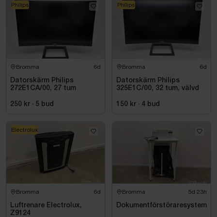
Philips
Philips
Bromma
6d
Bromma
6d
Datorskärm Philips
Datorskärm Philips
272E1CA/00, 27 tum
325E1C/00, 32 tum, välvd
250 kr
·
5
bud
150 kr
·
4
bud
Electrolux
Bromma
6d
Bromma
5d 23h
Luftrenare Electrolux,
Dokumentförstöraresystem
Z9124