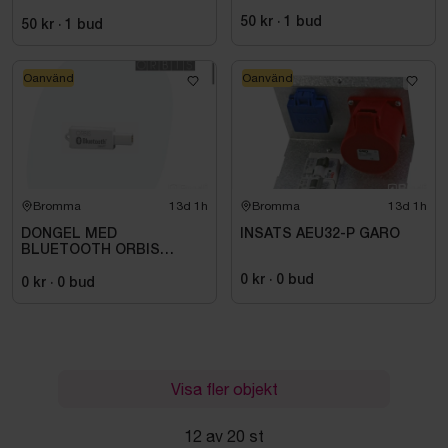
50 kr
·
1
bud
50 kr
·
1
bud
Oanvänd
Oanvänd
Bromma
13d 1h
Bromma
13d 1h
DONGEL MED
INSATS AEU32-P GARO
BLUETOOTH ORBIS
709971
0 kr
·
0
bud
0 kr
·
0
bud
Visa fler objekt
12 av 20 st