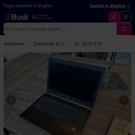
Hoppa till innehåll
Textbaserad (markdown) version av denna sida
×
Page available in English
Switch to English
Google Rating
4.5
Logga in
Sök
Sök
Auktioner
Elektronik & IT
ID: 52/41319
Föregående
Näst