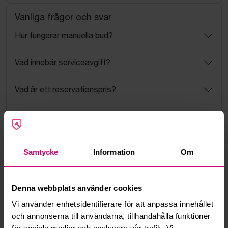
Vanliga frågor och svar
Hur fungerar manuella bud?
Vad innebär serviceavgift?
Vad är ett reservationspris?
Hur fungerar maxbud?
Hur fungerar budmotorn?
Samtycke
Information
Om
Kan jag ångra ett bud?
Denna webbplats använder cookies
Kan ni frakta mina vunna objekt?
Vi använder enhetsidentifierare för att anpassa innehållet
och annonserna till användarna, tillhandahålla funktioner
Läs fler frågor och svar