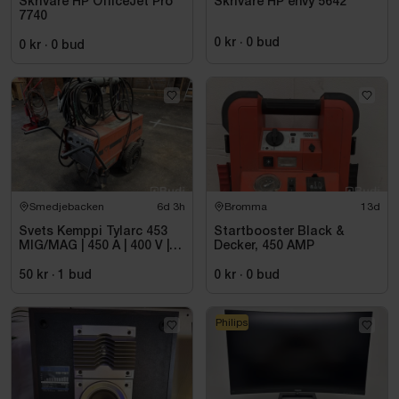
Skrivare HP OfficeJet Pro
Skrivare HP envy 5642
7740
0 kr
·
0
bud
0 kr
·
0
bud
Smedjebacken
6d 3h
Bromma
13d
Svets Kemppi Tylarc 453
Startbooster Black &
MIG/MAG | 450 A | 400 V |
Decker, 450 AMP
32 A
50 kr
·
1
bud
0 kr
·
0
bud
Philips