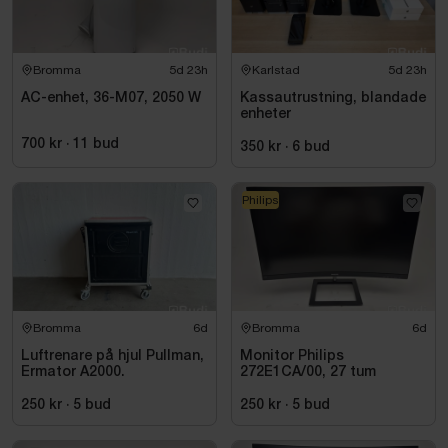
Bromma
5d 23h
Karlstad
5d 23h
AC-enhet, 36-M07, 2050 W
Kassautrustning, blandade
enheter
700 kr
·
11
bud
350 kr
·
6
bud
Philips
Bromma
6d
Bromma
6d
Luftrenare på hjul Pullman,
Monitor Philips
Ermator A2000.
272E1CA/00, 27 tum
250 kr
·
5
bud
250 kr
·
5
bud