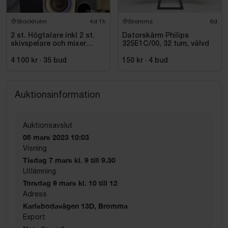
Stockholm
4d 1h
Bromma
6d
2 st. Högtalare inkl 2 st.
Datorskärm Philips
skivspelare och mixer
325E1C/00, 32 tum, välvd
Pioneer
4 100 kr
·
35
bud
150 kr
·
4
bud
Auktionsinformation
Auktionsavslut
08 mars 2023 10:03
Visning
Tisdag 7 mars kl. 9 till 9.30
Utlämning
Torsdag 9 mars kl. 10 till 12
Adress
Karlsbodavägen 13D, Bromma
Export