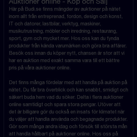
Auktioner online - Köp och Sälj
Här på Budi.se finns mängder av auktioner på nätet
inom allt från entreprenad, fordon, design och konst,
IT och datorer, lastbilar, verktyg, maskiner,
musikutrustning, möbler och inredning, restaurang,
sport, gym och mycket mer. Hos oss kan du fynda
produkter från kända varumärken och göra bra affärer.
Besök oss innan du köper nytt, chansen är stor att vi
har en auktion med exakt samma vara till ett bättre
pris på våra auktioner online.
Det finns många fördelar med att handla på auktion på
nätet. Du får bra överblick och kan snabbt, smidigt och
säkert buda hem vad du söker. Delta i flera auktioner
online samtidigt och spara stora pengar. Utöver att
det är billigare gör du också en insats för klimatet när
du väljer att handla använda och begagnade produkter.
Gör som många andra idag och försök till största mån
att handla hållbart på auktioner online. Hos oss på