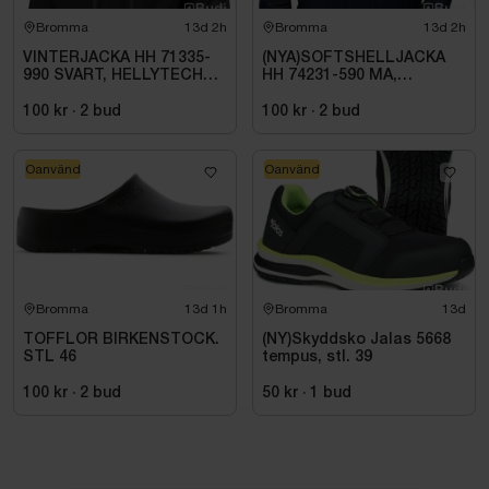
Bromma
13d 2h
Bromma
13d 2h
VINTERJACKA HH 71335-
(NYA)SOFTSHELLJACKA
990 SVART, HELLYTECH
HH 74231-590 MA,
ARCTIC. STL L
KENSINGTON. STL XL
100 kr
·
2
bud
100 kr
·
2
bud
Oanvänd
Oanvänd
Bromma
13d 1h
Bromma
13d
TOFFLOR BIRKENSTOCK.
(NY)Skyddsko Jalas 5668
STL 46
tempus, stl. 39
100 kr
·
2
bud
50 kr
·
1
bud