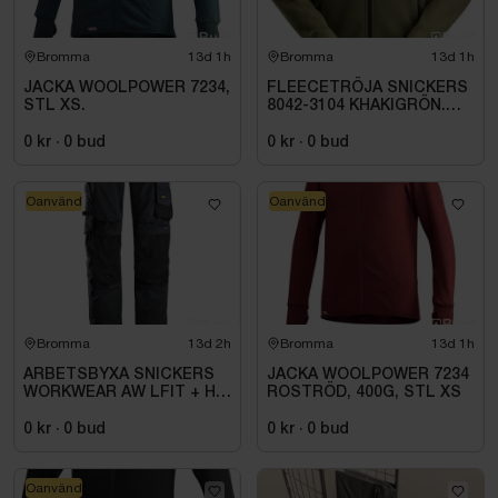
Bromma
13d 1h
Bromma
13d 1h
JACKA WOOLPOWER 7234,
FLEECETRÖJA SNICKERS
STL XS.
8042-3104 KHAKIGRÖN.
STL XS
0 kr
·
0
bud
0 kr
·
0
bud
Oanvänd
Oanvänd
Bromma
13d 2h
Bromma
13d 1h
ARBETSBYXA SNICKERS
JACKA WOOLPOWER 7234
WORKWEAR AW LFIT + HF
ROSTRÖD, 400G, STL XS
STORLEK: 116
0 kr
·
0
bud
0 kr
·
0
bud
Oanvänd