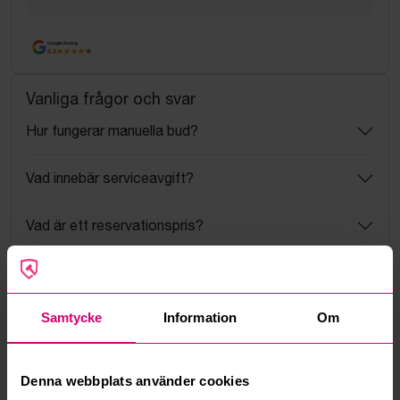
Google Rating
4.5
Vanliga frågor och svar
Hur fungerar manuella bud?
Vad innebär serviceavgift?
Vad är ett reservationspris?
Hur fungerar maxbud?
Samtycke
Information
Om
Hur fungerar budmotorn?
Kan jag ångra ett bud?
Denna webbplats använder cookies