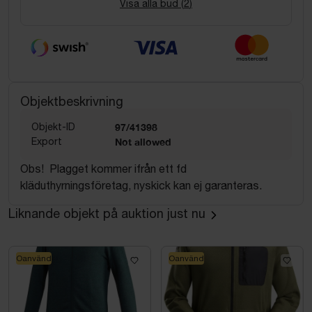
Visa alla bud (
2
)
Objektbeskrivning
Objekt-ID
97/41398
Export
Not allowed
Obs! Plagget kommer ifrån ett fd
kläduthyrningsföretag, nyskick kan ej garanteras.
Liknande objekt på auktion just nu
Oanvänd
Oanvänd