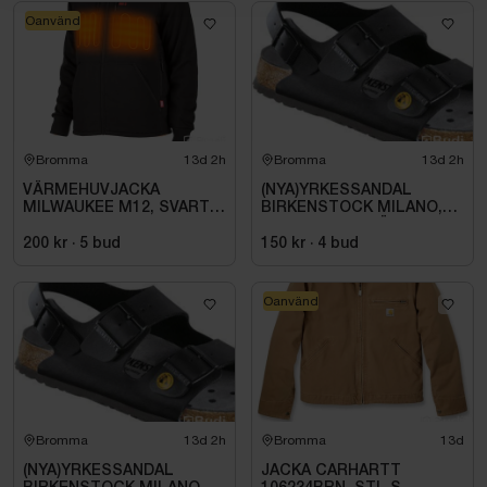
Oanvänd
Bromma
13d 2h
Bromma
13d 2h
VÄRMEHUVJACKA
(NYA)YRKESSANDAL
MILWAUKEE M12, SVART
BIRKENSTOCK MILANO,
HHBL4-0. STL M
ESD NORMAL LÄST
SVART. STL 42
200 kr
·
5
bud
150 kr
·
4
bud
Oanvänd
Bromma
13d 2h
Bromma
13d
(NYA)YRKESSANDAL
JACKA CARHARTT