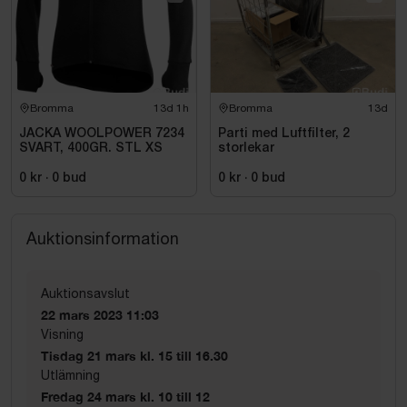
Bromma
13d 1h
Bromma
13d
JACKA WOOLPOWER 7234
Parti med Luftfilter, 2
SVART, 400GR. STL XS
storlekar
0 kr
·
0
bud
0 kr
·
0
bud
Auktionsinformation
Auktionsavslut
22 mars 2023 11:03
Visning
Tisdag 21 mars kl. 15 till 16.30
Utlämning
Fredag 24 mars kl. 10 till 12