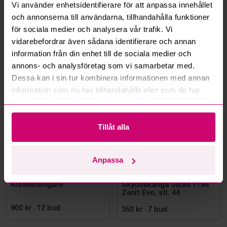
Vi använder enhetsidentifierare för att anpassa innehållet
Kan ni frakta mina vunna objekt?
och annonserna till användarna, tillhandahålla funktioner
för sociala medier och analysera vår trafik. Vi
Läs fler frågor och svar
vidarebefordrar även sådana identifierare och annan
information från din enhet till de sociala medier och
annons- och analysföretag som vi samarbetar med.
Mer från samma kategori
Dessa kan i sin tur kombinera informationen med annan
information som du har tillhandahållit eller som de har
samlat in när du har använt deras tjänster.
Oanvänd
Tillåt alla
Anpassa
Stockholm
1d 1h
Bromma
13d
Klädeshängare
Skyddskänga Jalas 7198
Zenit Evo, stl. 44
900 kr
·
12
bud
350 kr
·
7
bud