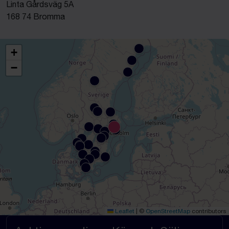
Linta Gårdsväg 5A
168 74 Bromma
+
−
Leaflet
|
©
OpenStreetMap
contributors