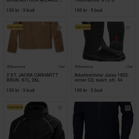
BIRKENSTOCK MILANO,
106234BRN. STL S
ESD NORMAL LÄST
SVART. STL 42
150 kr
·
3
bud
150 kr
·
3
bud
Oanvänd
Oanvänd
Bromma
13d
Bromma
13d
2 ST. JACKA CARHARTT
Arbetsstövlar Jalas 1822,
BRUN. STL 2XL
vinter O2, svart. stl. 44
150 kr
·
3
bud
100 kr
·
2
bud
Oanvänd