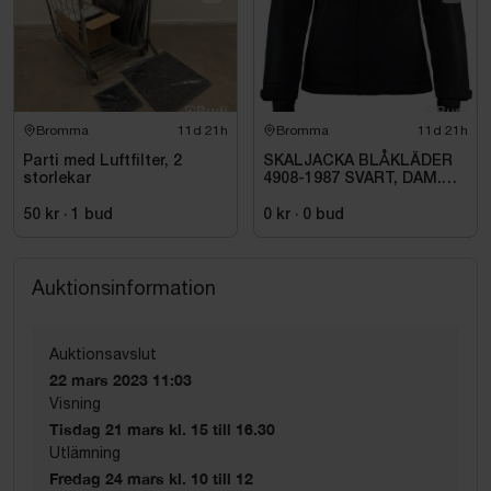
Bromma
11d 21h
Bromma
11d 21h
Parti med Luftfilter, 2
SKALJACKA BLÅKLÄDER
storlekar
4908-1987 SVART, DAM.
STL 3XL
50 kr
·
1
bud
0 kr
·
0
bud
Auktionsinformation
Auktionsavslut
22 mars 2023 11:03
Visning
Tisdag 21 mars kl. 15 till 16.30
Utlämning
Fredag 24 mars kl. 10 till 12