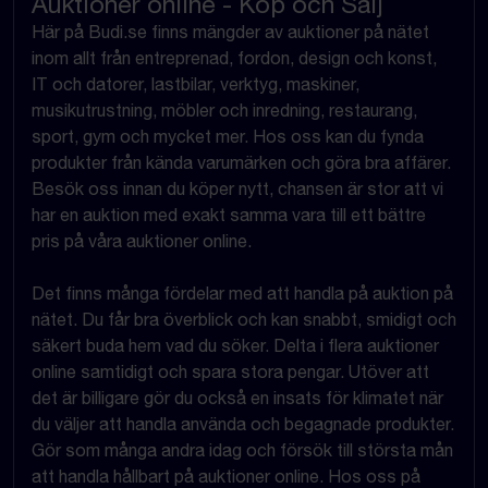
Auktioner online - Köp och Sälj
Här på Budi.se finns mängder av auktioner på nätet
inom allt från entreprenad, fordon, design och konst,
IT och datorer, lastbilar, verktyg, maskiner,
musikutrustning, möbler och inredning, restaurang,
sport, gym och mycket mer. Hos oss kan du fynda
produkter från kända varumärken och göra bra affärer.
Besök oss innan du köper nytt, chansen är stor att vi
har en auktion med exakt samma vara till ett bättre
pris på våra auktioner online.
Det finns många fördelar med att handla på auktion på
nätet. Du får bra överblick och kan snabbt, smidigt och
säkert buda hem vad du söker. Delta i flera auktioner
online samtidigt och spara stora pengar. Utöver att
det är billigare gör du också en insats för klimatet när
du väljer att handla använda och begagnade produkter.
Gör som många andra idag och försök till största mån
att handla hållbart på auktioner online. Hos oss på