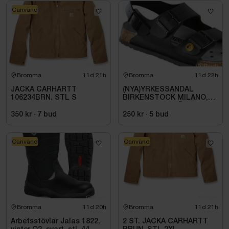
Oanvänd
Bromma
11d 21h
Bromma
11d 22h
JACKA CARHARTT
(NYA)YRKESSANDAL
106234BRN. STL S
BIRKENSTOCK MILANO,
ESD NORMAL LÄST
SVART. STL 42
350 kr
·
7
bud
250 kr
·
5
bud
Oanvänd
Oanvänd
Bromma
11d 20h
Bromma
11d 21h
Arbetsstövlar Jalas 1822,
2 ST. JACKA CARHARTT