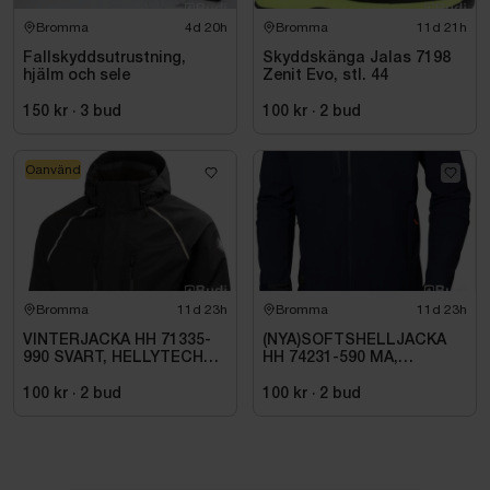
Bromma
4d 20h
Bromma
11d 21h
Fallskyddsutrustning,
Skyddskänga Jalas 7198
hjälm och sele
Zenit Evo, stl. 44
150 kr
·
3
bud
100 kr
·
2
bud
Oanvänd
Bromma
11d 23h
Bromma
11d 23h
VINTERJACKA HH 71335-
(NYA)SOFTSHELLJACKA
990 SVART, HELLYTECH
HH 74231-590 MA,
ARCTIC. STL L
KENSINGTON. STL XL
100 kr
·
2
bud
100 kr
·
2
bud