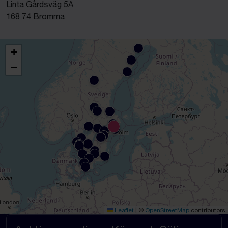
Linta Gårdsväg 5A
168 74 Bromma
+
−
Leaflet
|
©
OpenStreetMap
contributors