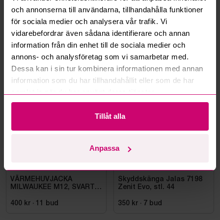
Kan ni frakta mina vunna objekt?
och annonserna till användarna, tillhandahålla funktioner
för sociala medier och analysera vår trafik. Vi
Läs fler frågor och svar
vidarebefordrar även sådana identifierare och annan
information från din enhet till de sociala medier och
annons- och analysföretag som vi samarbetar med.
Dessa kan i sin tur kombinera informationen med annan
Mer från samma kategori
information som du har tillhandahållit eller som de har
samlat in när du har använt deras tjänster.
Oanvänd
Oanvänd
Tillåt alla
Anpassa
Bromma
11d 22h
Bromma
11d 21h
VÄRMEHUVJACKA
Skyddskänga Jalas 7198
MILWAUKEE M12, SVART
Zenit Evo, stl. 44
HHBL4-0. STL M
400 kr
·
11
bud
350 kr
·
7
bud