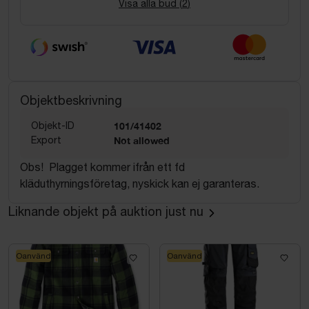
Visa alla bud (
2
)
Objektbeskrivning
Objekt-ID
101/41402
Export
Not allowed
Obs! Plagget kommer ifrån ett fd
kläduthyrningsföretag, nyskick kan ej garanteras.
Liknande objekt på auktion just nu
Oanvänd
Oanvänd