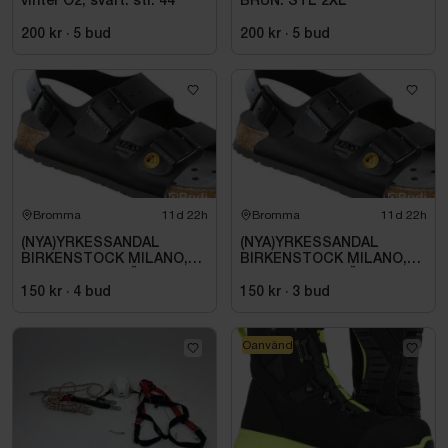
vinter O2, svart. stl. 44
BRUN. STL 2XL
200 kr
·
5
bud
200 kr
·
5
bud
Bromma
11d 22h
Bromma
11d 22h
(NYA)YRKESSANDAL
(NYA)YRKESSANDAL
BIRKENSTOCK MILANO,
BIRKENSTOCK MILANO,
ESD NORMAL LÄST
ESD NORMAL LÄST
SVART. STL 42
SVART. STL 42
150 kr
·
4
bud
150 kr
·
3
bud
Oanvänd