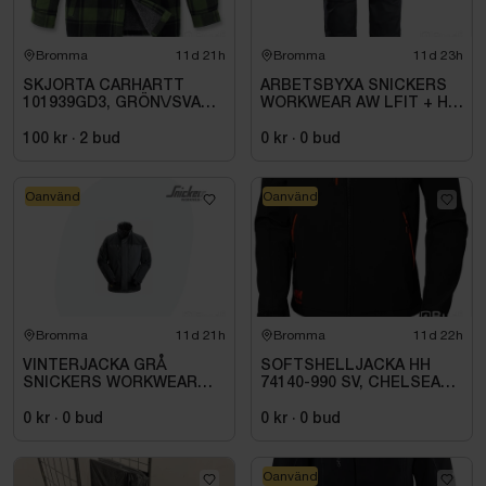
Bromma
11d 21h
Bromma
11d 23h
SKJORTA CARHARTT
ARBETSBYXA SNICKERS
101939GD3, GRÖN\/SVART
WORKWEAR AW LFIT + HF
STL. S
STORLEK: 116
100 kr
·
2
bud
0 kr
·
0
bud
Oanvänd
Oanvänd
Bromma
11d 21h
Bromma
11d 22h
VINTERJACKA GRÅ
SOFTSHELLJACKA HH
SNICKERS WORKWEAR
74140-990 SV, CHELSEA
SMALL 1106-5859. STL
EVO. STL S
004 (S)
0 kr
·
0
bud
0 kr
·
0
bud
Oanvänd