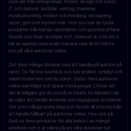
inom allt från entreprenad, fordon, design och konst,
IT och datorer, lastbilar, verktyg, maskiner,
musikutrustning, möbler och inredning, restaurang,
sport, gym och mycket mer. Hos oss kan du fynda
produkter från kända varumärken och göra bra affärer.
Besök oss innan du köper nytt, chansen är stor att vi
har en auktion med exakt samma vara till ett bättre
pris på våra auktioner online.
Det finns många fördelar med att handla på auktion på
nätet. Du får bra överblick och kan snabbt, smidigt och
säkert buda hem vad du söker. Delta i flera auktioner
online samtidigt och spara stora pengar. Utöver att
det är billigare gör du också en insats för klimatet när
du väljer att handla använda och begagnade produkter.
Gör som många andra idag och försök till största mån
att handla hållbart på auktioner online. Hos oss på
Budi.se finns produkter för alla behov i en mängd
områden och vi är säkra på att våra auktioner har