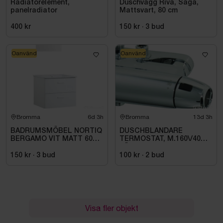
Radiatorelement,
Duschvägg Riva, Saga,
panelradiator
Mattsvart, 80 cm
400 kr
150 kr
·
3
bud
Oanvänd
Oanvänd
Bromma
6d 3h
Bromma
13d 3h
BADRUMSMÖBEL NORTIQ
DUSCHBLANDARE
BERGAMO VIT MATT 60
TERMOSTAT, M.160\/40CC
CM
FÄSTE 8214-1000
150 kr
·
3
bud
100 kr
·
2
bud
Visa fler objekt