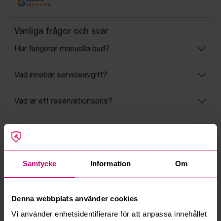
4.5
Vanliga frågor och svar
Hur fungerar manuella bud?
Vad innebär serviceavgift?
Vad är ett reservationspris?
Hur fungerar maxbud?
Hur fungerar budmotorn?
Samtycke
Information
Om
Kan jag ångra ett bud?
Denna webbplats använder cookies
Kan ni frakta mina vunna objekt?
Vi använder enhetsidentifierare för att anpassa innehållet