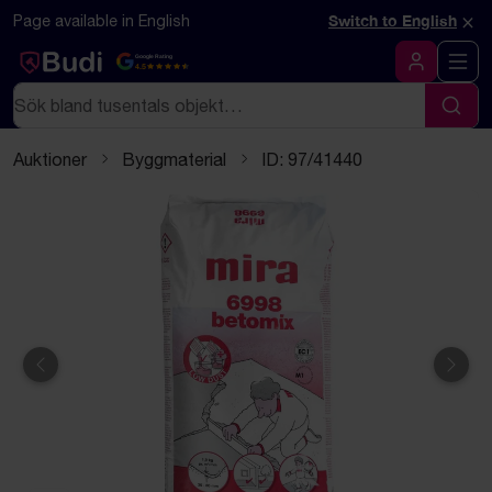
Hoppa till innehåll
Textbaserad (markdown) version av denna sida
×
Page available in English
Switch to English
Google Rating
4.5
Logga in
Sök
Sök
Auktioner
Byggmaterial
ID: 97/41440
Föregående
Näst