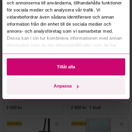
och annonserna till användarna, tillhandahålla funktioner
Läs fler frågor och svar
för sociala medier och analysera vår trafik. Vi
vidarebefordrar även sådana identifierare och annan
information från din enhet till de sociala medier och
Mer från samma kategori
annons- och analysföretag som vi samarbetar med.
Dessa kan i sin tur kombinera informationen med annan
information som du har tillhandahållit eller som de har
Oanvänd
Oanvänd
samlat in när du har använt deras tjänster.
Tillåt alla
Bromma
6d 3h
Bromma
13d 2h
Anpassa
Takdusch Gustavsberg,
FÖRBRÄNNINGSTOALETT
Estetic Square 150 cc,
SUNWIND EL-DORADO
mattsvart
PLUS
2 500 kr
2 600 kr
·
1
bud
Oanvänd
Oanvänd