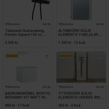
Bromma
6d 3h
Bromma
6d 3h
Takdusch Gustavsberg,
ALTANDÖRR SOLID
Estetic Square 150 cc,
ELEMENTS 3-HELGLAS
mattsvart
VHED 9X21 TRÄ VÄNSTER
2 500 kr
1 550 kr
·
15
bud
Oanvänd
Oanvänd
Bromma
6d 3h
Bromma
6d 3h
BADRUMSMÖBEL NORTIQ
YTTERDÖRR SOLID
BERGAMO VIT MATT 60
ELEMENTS ODENSE 9X20
CM
HÖGER VIT
800 kr
·
17
bud
650 kr
·
5
bud