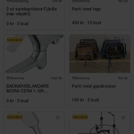
Norrköping
6d 4h
Bromma
6d 2h
2 st sandspridare Fjärås
Parti med tejp
(rep-objekt)
450 kr
·
10
bud
0 kr
·
0
bud
Oanvänd
Bromma
13d 3h
Bromma
6d 3h
BADKARSBLANDARE
Parti med gipsbockar
MORA CERA 1-GR
BADK.BL.40C\/C, MED
100 kr
·
2
bud
OMK.PIP. ANSL NED.
0 kr
·
0
bud
256000
Oanvänd
Oanvänd