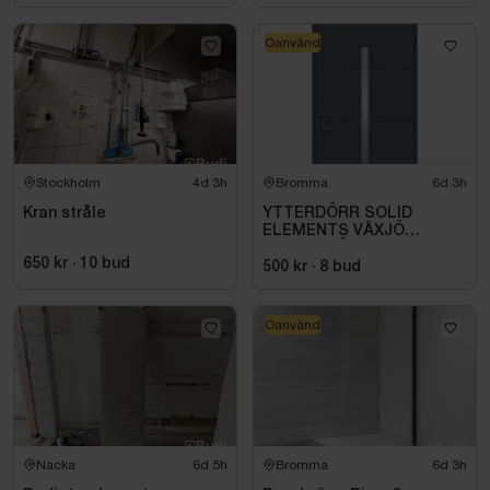
Oanvänd
Stockholm
4d 3h
Bromma
6d 3h
Kran stråle
YTTERDÖRR SOLID
ELEMENTS VÄXJÖ
M10X21 HÖGER ANTRACIT
650 kr
·
10
bud
500 kr
·
8
bud
Oanvänd
Nacka
6d 5h
Bromma
6d 3h