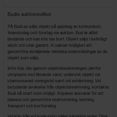
Budis auktionsvillkor
På Budi.se säljs objekt på uppdrag av konkursbon,
finansbolag och företag via auktion. Bud är alltid
bindande och kan inte tas bort. Objekt säljs i befintligt
skick och utan garanti. Vi saknar möjlighet att
genomföra detaljerade tekniska undersökningar av de
objekt som säljs.
Inför köp, läs igenom objektsbeskrivningen, jämför
utropspris mot liknande varor, undersök objekt vid
utannonserad visningstid samt vid avhämtning. Vid
betydande avvikelse från objektsbeskrivning, kontakta
Budi så snart som möjligt. Köparen ansvarar för att
planera och genomföra nedmontering, lastning,
transport och bortforsling.
Vid köp från ett konkursbo gäller särskilda regler. Dina