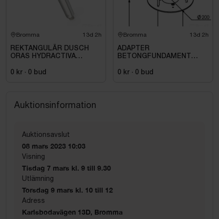
Bromma
13d 2h
Bromma
13d 2h
REKTANGULÄR DUSCH
ADAPTER
ORAS HYDRACTIVA
BETONGFUNDAMENT
HANDDUSCH, 1-
1232,
STÅLLÄGE.
0 kr
·
0
bud
0 kr
·
0
bud
Auktionsinformation
Auktionsavslut
08 mars 2023 10:03
Visning
Tisdag 7 mars kl. 9 till 9.30
Utlämning
Torsdag 9 mars kl. 10 till 12
Adress
Karlsbodavägen 13D, Bromma