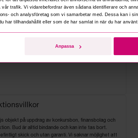
vår trafik. Vi vidarebefordrar även sådana identifierare och anna
nnons- och analysföretag som vi samarbetar med. Dessa kan i sin
har tillhandahållit eller som de har samlat in när du har använt 
Anpassa
tionsvillkor
js objekt på uppdrag av konkursbon, finansbolag och
tion. Bud är alltid bindande och kan inte tas bort.
befintligt skick och utan garanti. Vi saknar möjlighet att