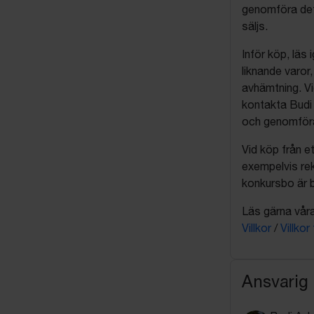
genomföra det
säljs.
Inför köp, läs
liknande varor
avhämtning. Vi
kontakta Budi 
och genomföra 
Vid köp från et
exempelvis rek
konkursbo är b
Läs gärna våra 
Villkor
/
Villkor
Ansvarig