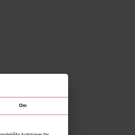
Om
andahålla funktioner för