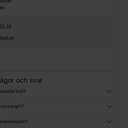
tioner
lm
 65 55
budi.se
rågor och svar
manuella bud?
rviceavgift?
ervationspris?