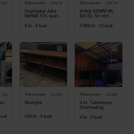
12d
Stockholm
12d 1h
Stockholm
12d 1h
Displaykyl Juka
Vinkyl GEMM WL
VARNA 110, svart,
5/2 22, för rött
för dryck och
och vitt vin, 155 x
takeaway
220 cm
0 kr
·
0
bud
3 950 kr
·
12
bud
3d
Stockholm
2d 23h
Stockholm
2d 23h
iko
Skohylla
3 st. Taklampor
Startrading
bud
150 kr
·
3
bud
0 kr
·
0
bud