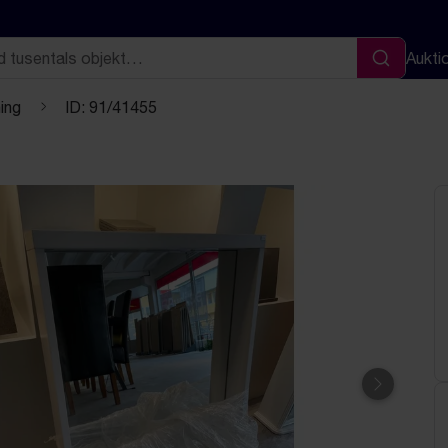
Aukti
Sök
ing
ID: 91/41455
Nästa