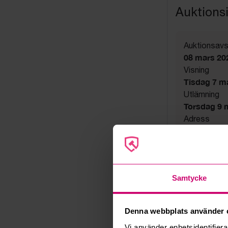
Auktions
Auktionsavs
08 mars 20
Visning
Tisdag 7 mar
Utlämning
Torsdag 9 ma
Adress
Karlsboda
Export
Not allowe
Övrigt
Samtycke
Utsatta håll
Säljare
Konkursbo
Denna webbplats använder 
Vi använder enhetsidentifierar