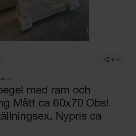
)
Dela
ockholm
pegel med ram och
ng Mått ca 60x70 Obs!
tällningsex. Nypris ca