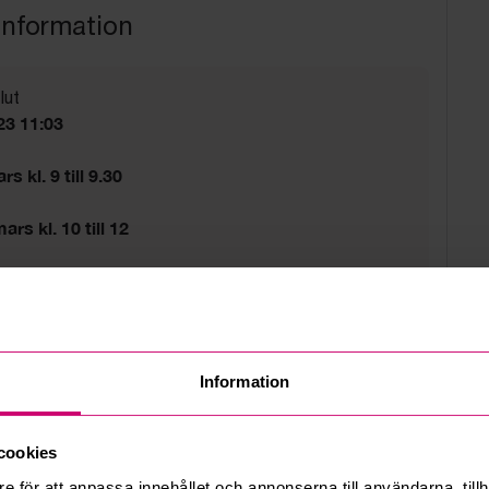
information
lut
23 11:03
s kl. 9 till 9.30
rs kl. 10 till 12
vägen 13D, Bromma
d
Information
tider gäller.
cookies
e för att anpassa innehållet och annonserna till användarna, tillh