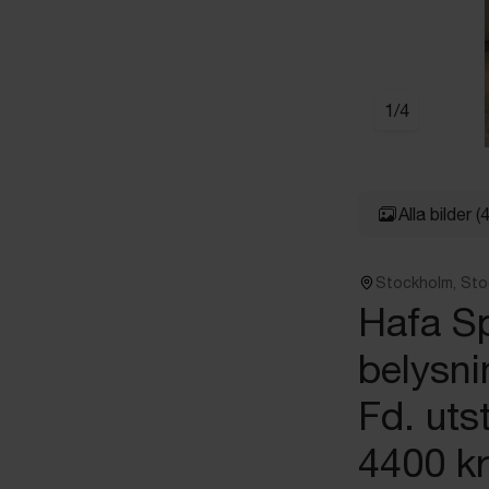
1
/
4
Alla bilder
(4
Stockholm, St
Hafa S
belysni
Fd. uts
4400 kr