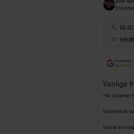
Budi Auk
Stockho
08-20
hello@
Google Rating
4.5
Vanliga f
Hur fungerar 
Vad innebär se
Vad är ett res