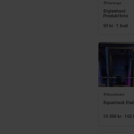
Haninge
Styleshoot
Produktfoto
50 kr
·
1
bud
Stockholm
Squatrack Ele
10 350 kr
·
102