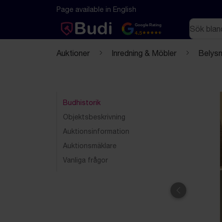
Hoppa till innehåll
Textbaserad (markdown) version av denna sida
Page available in English
Sök
Google Rating
4.5
Auktioner
Inredning & Möbler
Belysn
Budhistorik
Objektsbeskrivning
Auktionsinformation
Auktionsmäklare
Vanliga frågor
Föregående