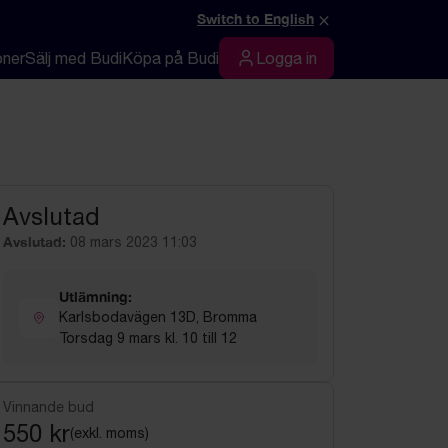
×
Switch to English
oner
Sälj med Budi
Köpa på Budi
Logga in
Logga in
Avslutad
Avslutad:
08 mars 2023 11:03
Utlämning:
Karlsbodavägen 13D, Bromma
Torsdag 9 mars kl. 10 till 12
Vinnande bud
550 kr
(exkl. moms)