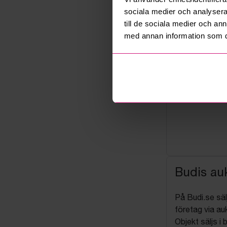
sociala medier och analysera 
till de sociala medier och a
med annan information som du 
Budis auk
På Budi.se säl
företag via auk
Objekt säljs i 