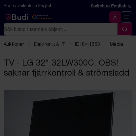
Hoppa till innehåll
×
Page available in English
Switch to English
Google Rating
4.5
Logga in
Sök
Sök
Auktioner
Elektronik & IT
ID: 8/41653
Media
TV - LG 32" 32LW300C, OBS!
saknar fjärrkontroll & strömsladd