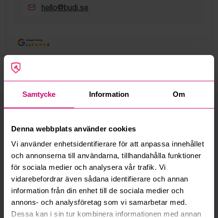
hello@budi.se
Google Rating
4.5
Samtycke
Information
Om
Vi finns där du finns
Denna webbplats använder cookies
Vi har kontor, servicecenter och uppställningsplatser i hela
Sverige för att kunna hjälpa dig snabbt – var du än befinner
Vi använder enhetsidentifierare för att anpassa innehållet
dig.
och annonserna till användarna, tillhandahålla funktioner
för sociala medier och analysera vår trafik. Vi
vidarebefordrar även sådana identifierare och annan
Bromma (Huvudkontor)
Välj anläggning:
information från din enhet till de sociala medier och
annons- och analysföretag som vi samarbetar med.
Adress:
Dessa kan i sin tur kombinera informationen med annan
Bromma