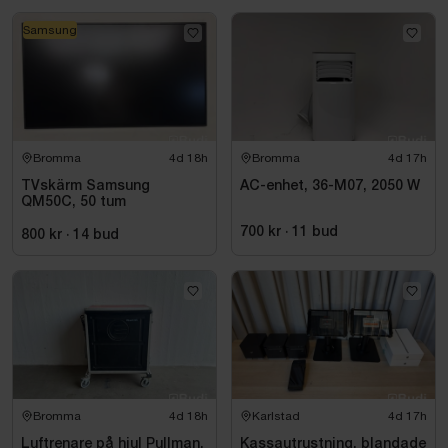
Samsung
Bromma
4d 18h
Bromma
4d 17h
TVskärm Samsung
AC-enhet, 36-M07, 2050 W
QM50C, 50 tum
700 kr
·
11
bud
800 kr
·
14
bud
Bromma
4d 18h
Karlstad
4d 17h
Luftrenare på hjul Pullman,
Kassautrustning, blandade