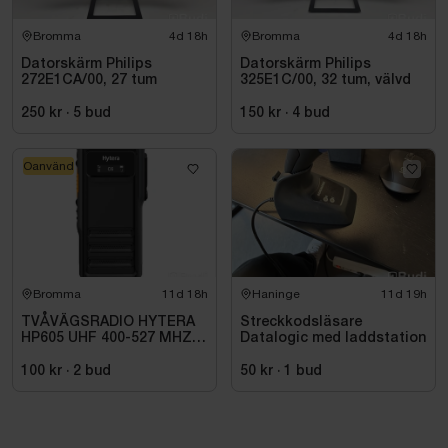
Bromma
4d 18h
Bromma
4d 18h
Datorskärm Philips
Datorskärm Philips
272E1CA/00, 27 tum
325E1C/00, 32 tum, välvd
250 kr
·
5
bud
150 kr
·
4
bud
Oanvänd
Bromma
11d 18h
Haninge
11d 19h
TVÅVÄGSRADIO HYTERA
Streckkodsläsare
HP605 UHF 400-527 MHZ
Datalogic med laddstation
IP67 KONRADSSON
100 kr
·
2
bud
50 kr
·
1
bud