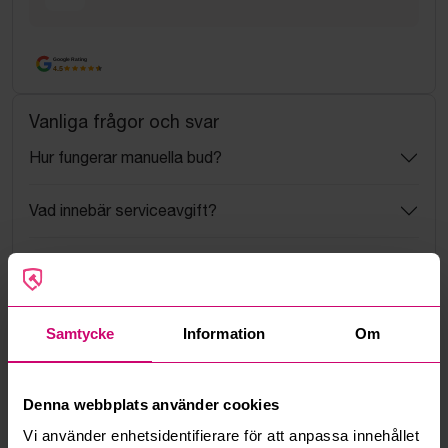
Google Rating
4.5
Vanliga frågor och svar
Hur fungerar manuella bud?
Vad innebär serviceavgift?
Vad är ett reservationspris?
Hur fungerar maxbud?
Samtycke
Information
Om
Hur fungerar budmotorn?
Denna webbplats använder cookies
Kan jag ångra ett bud?
Vi använder enhetsidentifierare för att anpassa innehållet