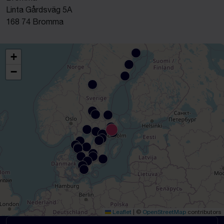
Linta Gårdsväg 5A
168 74 Bromma
+
−
Leaflet
|
©
OpenStreetMap
contributors