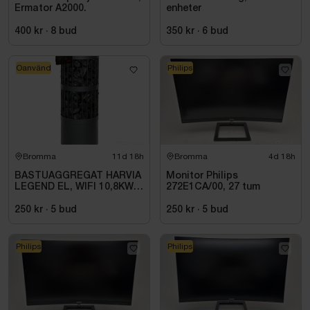
Ermator A2000.
enheter
400 kr
·
8
bud
350 kr
·
6
bud
Oanvänd
Philips
Bromma
11d 18h
Bromma
4d 18h
BASTUAGGREGAT HARVIA
Monitor Philips
LEGEND EL, WIFI 10,8KW
272E1CA/00, 27 tum
SVART 9-18M3
250 kr
·
5
bud
250 kr
·
5
bud
Philips
Philips