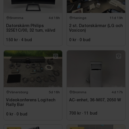
Bromma
4d 18h
Haninge
11d 19h
Datorskärm Philips
2 st. Datorskärmar (LG och
325E1C/00, 32 tum, välvd
Voxicon)
150 kr
·
4
bud
0 kr
·
0
bud
Vänersborg
5d 18h
Bromma
4d 17h
Videokonferens Logitech
AC-enhet, 36-M07, 2050 W
Rally Bar
700 kr
·
11
bud
0 kr
·
0
bud