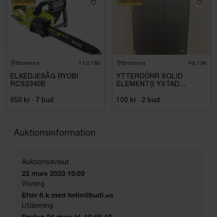
Oanvänd
Oanvänd
Bromma
11d 18h
Bromma
4d 19h
ELKEDJESÅG RYOBI
YTTERDÖRR SOLID
RCS2340B
ELEMENTS YSTAD
M10X21 VÄNSTER SVART
650 kr
·
7
bud
100 kr
·
2
bud
Auktionsinformation
Auktionsavslut
22 mars 2023 10:03
Visning
Efter ö.k med hello@budi.se
Utlämning
Fredag 24 mars kl. 10 till 12