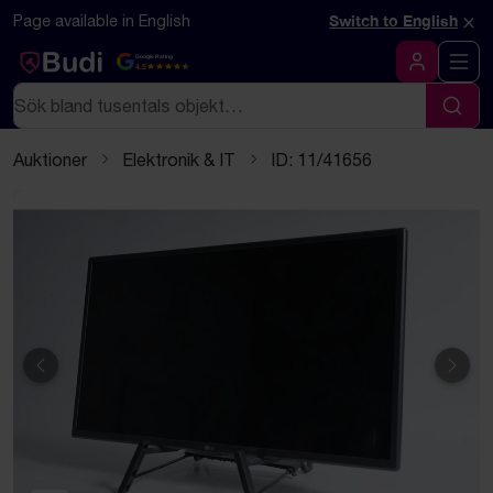
Hoppa till innehåll
Textbaserad (markdown) version av denna sida
×
Page available in English
Switch to English
Google Rating
4.5
Logga in
Sök
Sök
Auktioner
Elektronik & IT
ID: 11/41656
Föregående
Näst