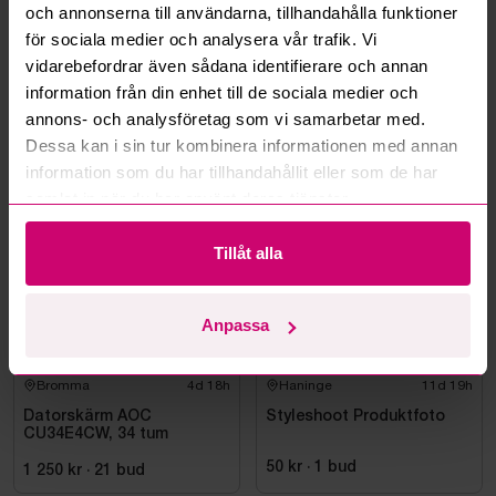
och annonserna till användarna, tillhandahålla funktioner
Kan ni frakta mina vunna objekt?
för sociala medier och analysera vår trafik. Vi
vidarebefordrar även sådana identifierare och annan
Läs fler frågor och svar
information från din enhet till de sociala medier och
annons- och analysföretag som vi samarbetar med.
Dessa kan i sin tur kombinera informationen med annan
Mer från samma kategori
information som du har tillhandahållit eller som de har
samlat in när du har använt deras tjänster.
Tillåt alla
Anpassa
Bromma
4d 18h
Haninge
11d 19h
Datorskärm AOC
Styleshoot Produktfoto
CU34E4CW, 34 tum
50 kr
·
1
bud
1 250 kr
·
21
bud