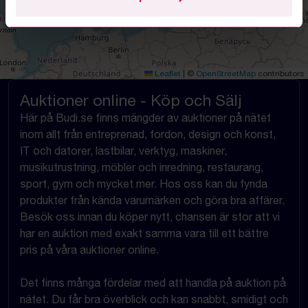
Leaflet
|
©
OpenStreetMap
contributors
Auktioner online - Köp och Sälj
Här på Budi.se finns mängder av auktioner på nätet
inom allt från entreprenad, fordon, design och konst,
IT och datorer, lastbilar, verktyg, maskiner,
musikutrustning, möbler och inredning, restaurang,
sport, gym och mycket mer. Hos oss kan du fynda
produkter från kända varumärken och göra bra affärer.
Besök oss innan du köper nytt, chansen är stor att vi
har en auktion med exakt samma vara till ett bättre
pris på våra auktioner online.
Det finns många fördelar med att handla på auktion på
nätet. Du får bra överblick och kan snabbt, smidigt och