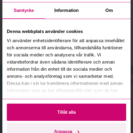
Samtycke
Information
Om
Bromma (Huvudkontor)
Välj anläggning:
Denna webbplats använder cookies
Adress:
Bromma
Vi använder enhetsidentifierare för att anpassa innehållet
Linta Gårdsväg 5A
och annonserna till användarna, tillhandahålla funktioner
168 74 Bromma
för sociala medier och analysera vår trafik. Vi
vidarebefordrar även sådana identifierare och annan
information från din enhet till de sociala medier och
+
annons- och analysföretag som vi samarbetar med.
−
Dessa kan i sin tur kombinera informationen med annan
information som du har tillhandahållit eller som de har
samlat in när du har använt deras tjänster.
Tillåt alla
Anpassa