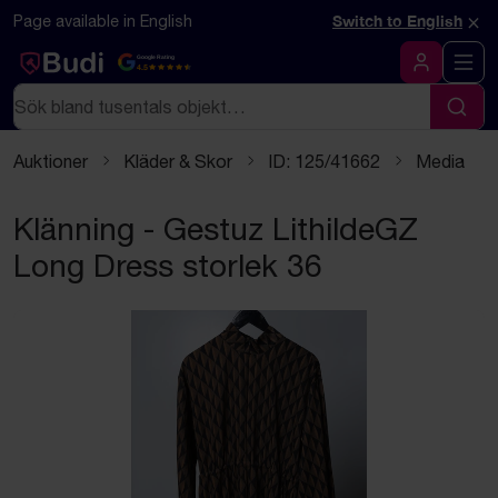
Hoppa till innehåll
×
Page available in English
Switch to English
Google Rating
4.5
Logga in
Sök
Sök
Auktioner
Kläder & Skor
ID: 125/41662
Media
Klänning - Gestuz LithildeGZ
Long Dress storlek 36