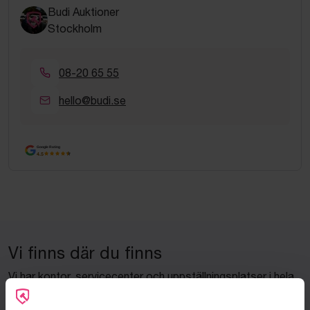
Budi Auktioner
Stockholm
08-20 65 55
hello@budi.se
Google Rating
4.5
Vi finns där du finns
Vi har kontor, servicecenter och uppställningsplatser i hela
Sverige för att kunna hjälpa dig snabbt – var du än befinner
dig.