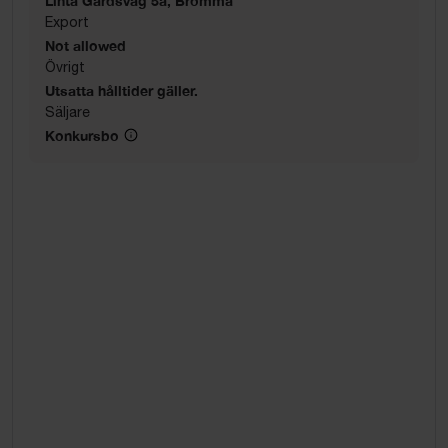
Linta Gårdsväg 5a, Bromma
Export
Not allowed
Övrigt
Utsatta hålltider gäller.
Säljare
Konkursbo