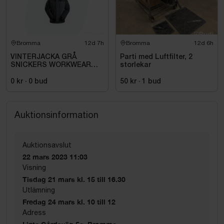
Bromma
12d 7h
Bromma
12d 6h
VINTERJACKA GRÅ
Parti med Luftfilter, 2
SNICKERS WORKWEAR
storlekar
SMALL 1106-5859. STL
004 (S)
0 kr
·
0
bud
50 kr
·
1
bud
Auktionsinformation
Auktionsavslut
22 mars 2023 11:03
Visning
Tisdag 21 mars kl. 15 till 16.30
Utlämning
Fredag 24 mars kl. 10 till 12
Adress