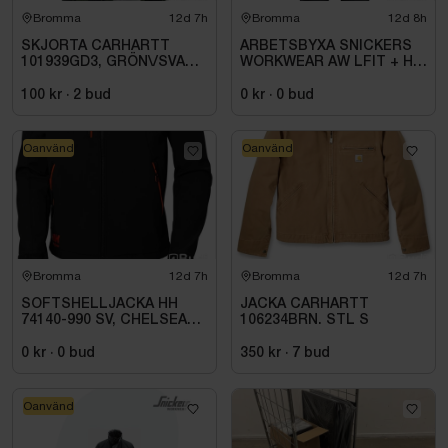
Bromma
12d 7h
Bromma
12d 8h
SKJORTA CARHARTT
ARBETSBYXA SNICKERS
101939GD3, GRÖN\/SVART
WORKWEAR AW LFIT + HF
STL. S
STORLEK: 116
100 kr
·
2
bud
0 kr
·
0
bud
Oanvänd
Oanvänd
Bromma
12d 7h
Bromma
12d 7h
SOFTSHELLJACKA HH
JACKA CARHARTT
74140-990 SV, CHELSEA
106234BRN. STL S
EVO. STL S
0 kr
·
0
bud
350 kr
·
7
bud
Oanvänd