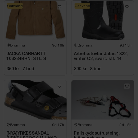
Oanvänd
Oanvänd
Bromma
9d 16h
Bromma
9d 15h
JACKA CARHARTT
Arbetsstövlar Jalas 1822,
106234BRN. STL S
vinter O2, svart. stl. 44
350 kr
·
7
bud
300 kr
·
8
bud
Bromma
9d 17h
Bromma
2d 15h
(NYA)YRKESSANDAL
Fallskyddsutrustning,