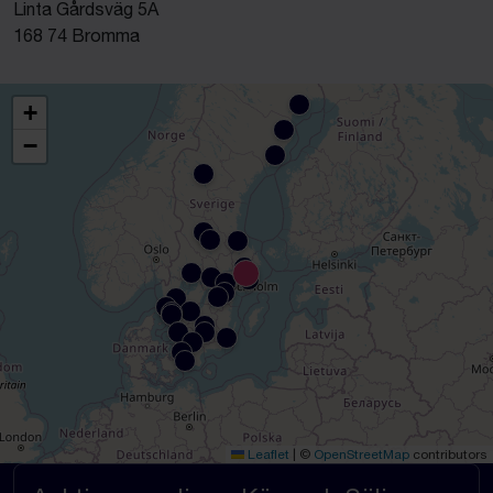
Linta Gårdsväg 5A
168 74 Bromma
+
−
Leaflet
|
©
OpenStreetMap
contributors