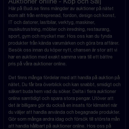
Auktioner online - Köp och Sälj
Här på Budi.se finns mängder av auktioner på nätet
inom allt från entreprenad, fordon, design och konst,
IT och datorer, lastbilar, verktyg, maskiner,
musikutrustning, möbler och inredning, restaurang,
sport, gym och mycket mer. Hos oss kan du fynda
produkter från kända varumärken och göra bra affärer.
Besök oss innan du köper nytt, chansen är stor att vi
har en auktion med exakt samma vara till ett bättre
pris på våra auktioner online.
Det finns många fördelar med att handla på auktion på
nätet. Du får bra överblick och kan snabbt, smidigt och
säkert buda hem vad du söker. Delta i flera auktioner
online samtidigt och spara stora pengar. Utöver att
det är billigare gör du också en insats för klimatet när
du väljer att handla använda och begagnade produkter.
Gör som många andra idag och försök till största mån
att handla hållbart på auktioner online. Hos oss på