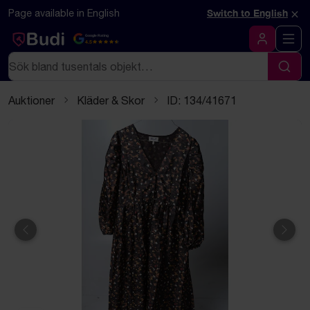
Hoppa till innehåll
Textbaserad (markdown) version av denna sida
×
Page available in English
Switch to English
Google Rating
4.5
Logga in
Sök
Sök
Auktioner
Kläder & Skor
ID: 134/41671
Föregående
Näst