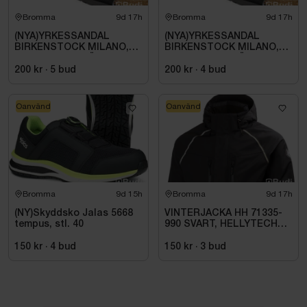
Bromma
9d 17h
Bromma
9d 17h
(NYA)YRKESSANDAL
(NYA)YRKESSANDAL
BIRKENSTOCK MILANO,
BIRKENSTOCK MILANO,
ESD NORMAL LÄST
ESD NORMAL LÄST
SVART. STL 42
SVART. STL 42
200 kr
·
5
bud
200 kr
·
4
bud
Oanvänd
Oanvänd
Bromma
9d 15h
Bromma
9d 17h
(NY)Skyddsko Jalas 5668
VINTERJACKA HH 71335-
tempus, stl. 40
990 SVART, HELLYTECH
ARCTIC. STL L
150 kr
·
4
bud
150 kr
·
3
bud