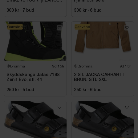
BIRKENSTOCK MILANO,
hjälm och sele
ESD NORMAL LÄST
SVART. STL 42
300 kr
·
7
bud
300 kr
·
6
bud
Oanvänd
Oanvänd
Bromma
9d 15h
Bromma
9d 15h
Skyddskänga Jalas 7198
2 ST. JACKA CARHARTT
Zenit Evo, stl. 44
BRUN. STL 2XL
250 kr
·
5
bud
250 kr
·
6
bud