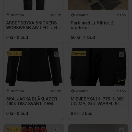
Bromma
9d 17h
Bromma
9d 15h
ARBETSBYXA SNICKERS
Parti med Luftfilter, 2
WORKWEAR AW LFIT + HF
storlekar
STORLEK: 116
0 kr
·
0
bud
50 kr
·
1
bud
Oanvänd
Oanvänd
Bromma
9d 15h
Bromma
9d 15h
SKALJACKA BLÅKLÄDER
MIDJEBYXA HH 77515-369
4908-1987 SVART, DAM.
UC-ME, GUL VARSEL KL1.
STL 3XL
STL C72
0 kr
·
0
bud
0 kr
·
0
bud
Oanvänd