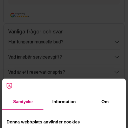
Google Rating
4.5
Vanliga frågor och svar
Hur fungerar manuella bud?
Vad innebär serviceavgift?
Vad är ett reservationspris?
Hur fungerar maxbud?
Samtycke
Information
Om
Hur fungerar budmotorn?
Kan jag ångra ett bud?
Denna webbplats använder cookies