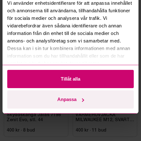
Vi använder enhetsidentifierare för att anpassa innehållet
Kan ni frakta mina vunna objekt?
och annonserna till användarna, tillhandahålla funktioner
för sociala medier och analysera vår trafik. Vi
Läs fler frågor och svar
vidarebefordrar även sådana identifierare och annan
information från din enhet till de sociala medier och
annons- och analysföretag som vi samarbetar med.
Mer från samma kategori
Dessa kan i sin tur kombinera informationen med annan
information som du har tillhandahållit eller som de har
samlat in när du har använt deras tjänster.
Oanvänd
Oanvänd
Tillåt alla
Anpassa
Bromma
9d 15h
Bromma
9d 17h
Skyddskänga Jalas 7198
VÄRMEHUVJACKA
Zenit Evo, stl. 44
MILWAUKEE M12, SVART
HHBL4-0. STL M
400 kr
·
8
bud
400 kr
·
11
bud