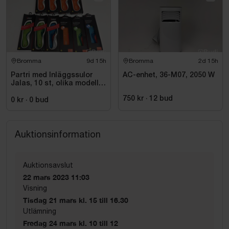
Bromma
9d 15h
Bromma
2d 15h
Partri med Inläggssulor
AC-enhet, 36-M07, 2050 W
Jalas, 10 st, olika modeller
och storlekar
750 kr
·
12
bud
0 kr
·
0
bud
Auktionsinformation
Auktionsavslut
22 mars 2023 11:03
Visning
Tisdag 21 mars kl. 15 till 16.30
Utlämning
Fredag 24 mars kl. 10 till 12