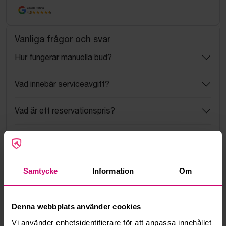
Google Rating
4.5
Vanliga frågor och svar
Hur fungerar manuella bud?
Vad innebär serviceavgift?
Vad är ett reservationspris?
Hur fungerar maxbud?
Hur fungerar budmotorn?
Samtycke
Information
Om
Kan jag ångra ett bud?
Denna webbplats använder cookies
Kan ni frakta mina vunna objekt?
Vi använder enhetsidentifierare för att anpassa innehållet