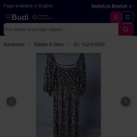
Hoppa till innehåll
Textbaserad (markdown) version av denna sida
×
Page available in English
Switch to English
Google Rating
4.5
Logga in
Sök
Sök
Auktioner
Kläder & Skor
ID: 152/41693
Föregående
Näst