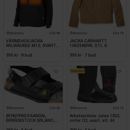
Bromma
12d 9h
Bromma
12d 7h
VÄRMEHUVJACKA
JACKA CARHARTT
MILWAUKEE M12, SVART
106234BRN. STL S
HHBL4-0. STL M
350 kr
·
9
bud
350 kr
·
7
bud
Oanvänd
Bromma
12d 9h
Bromma
12d 7h
(NYA)YRKESSANDAL
Arbetsstövlar Jalas 1822,
BIRKENSTOCK MILANO,
vinter O2, svart. stl. 44
ESD NORMAL LÄST