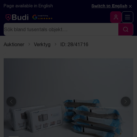
Hoppa till innehåll
Textbaserad (markdown) version av denna sida
×
Page available in English
Switch to English
Google Rating
4.5
Logga in
Sök
Sök
Auktioner
Verktyg
ID: 28/41716
Föregående
Näst