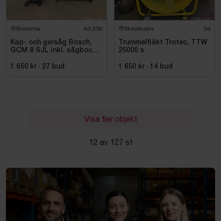
Bromma
4d 23h
Stockholm
3d
Kap- och gersåg Bosch,
Trummelfläkt Trotec, TTW
GCM 8 SJL inkl. sågbock
25000 s
Bosch, GTA 2500
1 650 kr
·
27
bud
1 650 kr
·
14
bud
Visa fler objekt
12 av 127 st