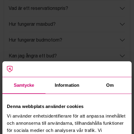
Vad är ett reservationspris?
Hur fungerar maxbud?
Hur fungerar budmotorn?
Kan jag ångra ett bud?
Kan ni frakta mina vunna objekt?
Samtycke
Information
Om
Läs fler frågor och svar
Denna webbplats använder cookies
Mer från samma kategori
Vi använder enhetsidentifierare för att anpassa innehållet
och annonserna till användarna, tillhandahålla funktioner
Milwaukee
Oanvänd
för sociala medier och analysera vår trafik. Vi