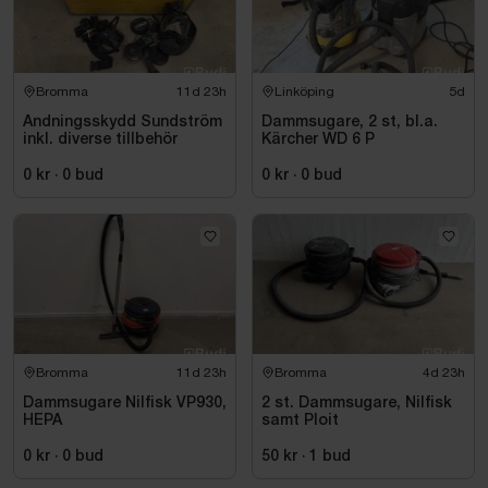
Bromma
11d 23h
Linköping
5d
Andningsskydd Sundström
Dammsugare, 2 st, bl.a.
inkl. diverse tillbehör
Kärcher WD 6 P
0 kr
·
0
bud
0 kr
·
0
bud
Bromma
11d 23h
Bromma
4d 23h
Dammsugare Nilfisk VP930,
2 st. Dammsugare, Nilfisk
HEPA
samt Ploit
0 kr
·
0
bud
50 kr
·
1
bud