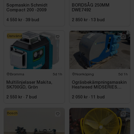
Sopmaskin Schmidt
BORDSÅG 250MM
Compact 200 -2009
DWE7492
4 550 kr
·
39
bud
2 850 kr
·
13
bud
Oanvänd
Bromma
5d 1h
Norrköping
5d 1h
Multilinjelaser Makita,
Ogräsbekämpningsmaskin
SK700GD, Grön
Heatweed MIDSERIES
22/8, -2015
2 550 kr
·
7
bud
2 050 kr
·
11
bud
Bosch