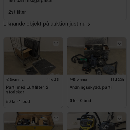
8st dammsugarpåsar
2st filter
Liknande objekt på auktion just nu
Bromma
11d 23h
Bromma
11d 23h
Parti med Luftfilter, 2
Andningsskydd, parti
storlekar
0 kr
·
0
bud
50 kr
·
1
bud