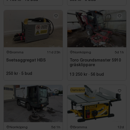
Bromma
11d 23h
Norrköping
5d 1h
Svetsaggregat HBS
Toro Groundsmaster 5910
gräsklippare
250 kr
·
5
bud
13 250 kr
·
56
bud
Oanvänd
Norrköping
5d 1h
Bromma
12d