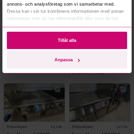
annons- och analysföretag som vi samarbetar med.
Dessa kan i sin tur kombinera informationen med annan
information som du har tillhandahållit eller som de har
samlat in när du har använt deras tjänster.
Tillåt alla
Falun
3d 15h
Stockholm
10d 15h
Kylrum
Vinkyl GEMM WL 5/2 22,
Anpassa
för rött och vitt vin, 155 x
220 cm
16 050 kr
·
123
bud
5 050 kr
·
17
bud
Stockholm
1d 13h
Stockholm
1d 13h