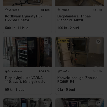
Karlstad
3d 12h
Tranås
4d 14h
Köttkvarn Dynasty HL-
Degblandare, Tripas
G22SND | 2024
Planet PL 60/20
500 kr
·
11
bud
100 kr
·
2
bud
Zanussi
Stockholm
10d 15h
Tranås
4d 14h
Displaykyl Juka VARNA
Konvektionsugn, Zanussi
110, svart, för dryck och
FC50E1E4
takeaway
50 kr
·
1
bud
0 kr
·
0
bud