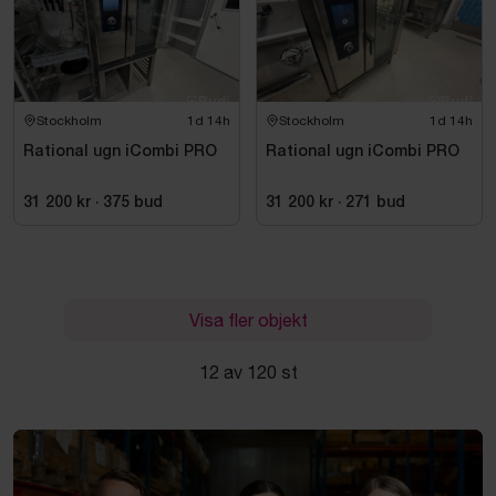
Stockholm
1d 14h
Stockholm
1d 14h
Rational ugn iCombi PRO
Rational ugn iCombi PRO
31 200 kr
·
375
bud
31 200 kr
·
271
bud
Visa fler objekt
12 av 120 st