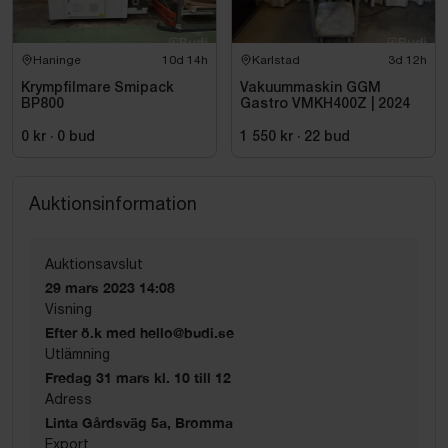
Haninge
10d 14h
Karlstad
3d 12h
Krympfilmare Smipack
Vakuummaskin GGM
BP800
Gastro VMKH400Z | 2024
0 kr
·
0
bud
1 550 kr
·
22
bud
Auktionsinformation
Auktionsavslut
29 mars 2023 14:08
Visning
Efter ö.k med hello@budi.se
Utlämning
Fredag 31 mars kl. 10 till 12
Adress
Linta Gårdsväg 5a, Bromma
Export