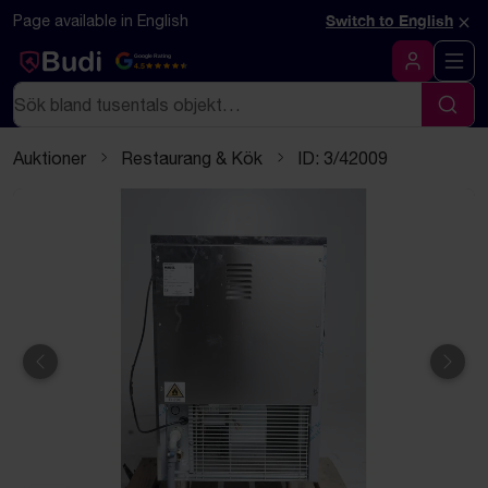
Hoppa till innehåll
Textbaserad (markdown) version av denna sida
×
Page available in English
Switch to English
Google Rating
4.5
Logga in
Sök
Sök
Auktioner
Restaurang & Kök
ID: 3/42009
Föregående
Näst