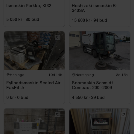
Ismaskin Porkka, Kl32
Hoshizaki ismaskin B-
340SA
5 050 kr
·
80
bud
15 600 kr
·
94
bud
Haninge
10d 14h
Norrköping
3d 15h
Fyllnadsmaskin Sealed Air
Sopmaskin Schmidt
FasFil Jr
Compact 200 -2009
0 kr
·
0
bud
4 550 kr
·
39
bud