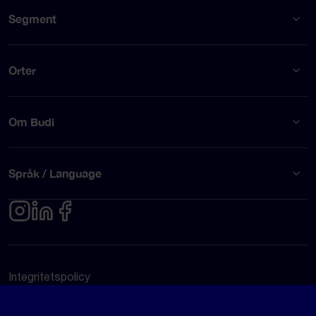
Segment
Orter
Om Budi
Språk / Language
Integritetspolicy
Användarvillkor
© Budi AB 2026