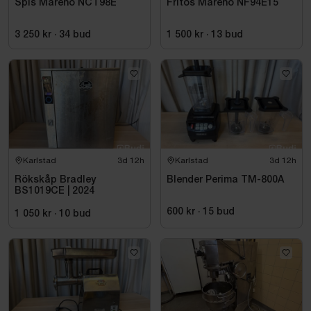
Spis Mareno NCT98E
Fritös Mareno NF94E15
3 250 kr
·
34
bud
1 500 kr
·
13
bud
Karlstad
3d 12h
Karlstad
3d 12h
Rökskåp Bradley
Blender Perima TM-800A
BS1019CE | 2024
600 kr
·
15
bud
1 050 kr
·
10
bud