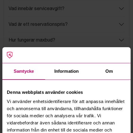
Vad innebär serviceavgift?
Vad är ett reservationspris?
Hur fungerar maxbud?
Hur fungerar budmotorn?
Samtycke
Information
Om
Kan jag ångra ett bud?
Kan ni frakta mina vunna objekt?
Denna webbplats använder cookies
Läs fler frågor och svar
Vi använder enhetsidentifierare för att anpassa innehållet
och annonserna till användarna, tillhandahålla funktioner
för sociala medier och analysera vår trafik. Vi
vidarebefordrar även sådana identifierare och annan
Mer från samma kategori
information från din enhet till de sociala medier och